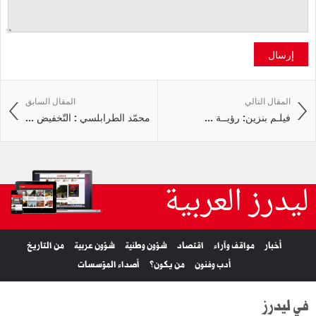
إرسال
المقال التالي
المقال السابق
فيلـم بنزين: رؤيــة ...
محمّد الطرابلسي : التّخفيض ...
ليدرز العربية
أخبار
مواقف وآراء
اقتصاد
شؤون وطنية
شؤون عربية
من التاريخ
أدب وفنون
من يكون؟
أصداء المؤسسات
في ليدرز