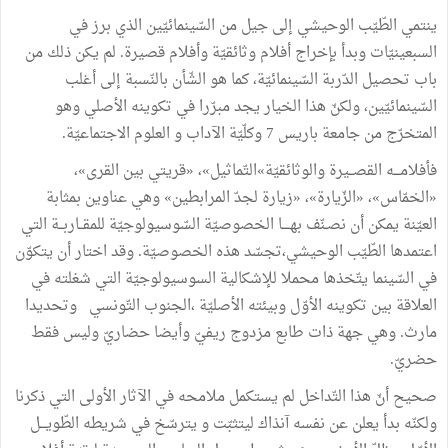
ينتمي الطّيّب الوحيشي إلى جيل من السّينمائيّين الذي برز في
السبعينيّات وبدأ بإخراج أفلام وثائقيّة وأفلام قصيرة. لم يكن ذلك من
باب تحصيل الدّربة السّينمائيّة، كما هو الشّأن بالنّسبة إلى أغلب
السّينمائيّين، ولكنّ هذا الخيار يجد مبرّرا في تكوينه الأصلي وهو
المتخرّج من جامعة باريس 7 وكلّيّة الآداب و العلوم الاجتماعيّة.
فأفلامـــه القصــيرة والوثائقيّة»التّماثيل»، «قريتي بين القرى»،
«الخمّاس»، «الزّيارة»، «زيارة لجدّ المرابطين» وهي عناوين بمثابة
العيّنة يمكن أن نصـنّف بهــــا الخصوصيّة السّوسيولوجيّة للمقــاربــة التي
اعتمدها الطّيّب الوحيشي،تجسّد هذه الخصوصيّة. وقد اختار أن يتكوّن
في السّينما يتّخذها محملا للإشكالية السوسيولوجيّة التي شغلته في
العلاقة بين تكوينه الأوّل وبيئته الأصليّة ،الجنوب التّونسي وتحديدا
مارث. وهي جهة ذات طابع مزدوج ريفيّ وأيضا حضاريّ وليس فقط
حضريّ.
صحيح أنّ هذا التّداخل لم يستكمل ملامحه في الآثار الأولى التي ذكرنا
ولكنّه بدأ يعلن عن نفسه آنذاك ليتثبّت و يترسّخ في شريطه الطّويـــل