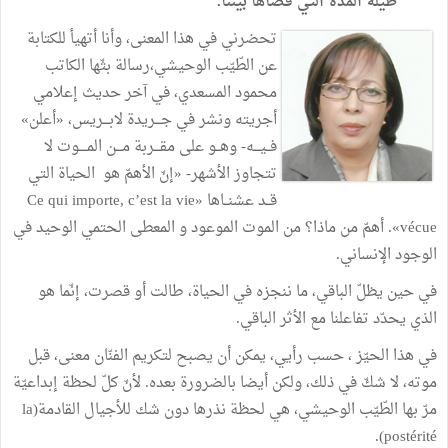
طيلة المدّة التي قضّاها بيننا.
تحضرني في هذا المعنى، وأنا أتهيأ للكتابة
عن الطّيّب الوحيشي،رسالة بثّها الكاتب
محمود المسعدي، في آخر حديث إعلامي
أجريته ونشر في جـــريدة لابـــريس، «أعلن»
فــيـــه- وهــو على مقـــربة مـــن المــــوت لا
تتجاوز الأشهر- «إنّ الأهمّ هو الحياة التي
قــد عشنــاها «Ce qui importe, c’est la vie
vécue». أهمّ من ماذا؟ من الموت الموعود و المعطى الحتمي الوحيد في
الوجود الإنساني.
في حين يظلّ الباقي، ما ننجزه في الحياة، طالت أو قصرت، إنّما هو
الذي يحدّد تفاعلنا مع الأثر الباقي.
في هذا الحيّز ، حسب رأيي، يمكن أن يصبح لتكريم الفنّان معنى، قبل
موته، لا شكّ في ذلك، ولكن أيضا بالضرورة بعده. لأنّ كلّ لحظة إبداعيّة
مرّ بها الطّيّب الوحيشي، هي لحظة نذرها دون شك للأجيال القادمة(la
postérité).