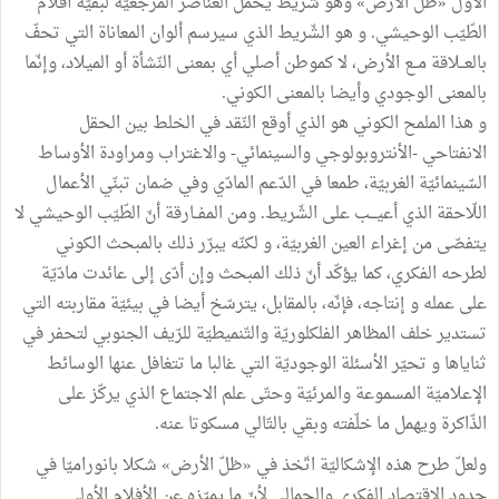
الأوّل «ظلّ الأرض» وهو شريط يحمل العناصر المرجعيّة لبقيّة أفلام
الطّيّب الوحيشي. و هو الشّريط الذي سيرسم ألوان المعاناة التي تحفّ
بالعــلاقة مــع الأرض، لا كموطن أصلي أي بمعنى النّشأة أو الميلاد، وإنّما
بالمعنى الوجودي وأيضا بالمعنى الكوني.
و هذا الملمح الكوني هو الذي أوقع النّقد في الخلط بين الحقل
الانفتاحي -الأنتروبولوجي والسينمائي- والاغتراب ومراودة الأوساط
السّينمائيّة الغربيّة، طمعا في الدّعم المادّي وفي ضمان تبنّي الأعمال
اللّاحقة الذي أعيـــب على الشّريط. ومن المفــارقة أنّ الطّيّب الوحيشي لا
يتفصّى من إغراء العين الغربيّة، و لكنّه يبرّر ذلك بالمبحث الكوني
لطرحه الفكري، كما يؤكّد أنّ ذلك المبحث وإن أدّى إلى عائدت مادّيّة
على عمله و إنتاجه، فإنّه، بالمقابل، يترسّخ أيضا في بيئيّة مقاربته التي
تستدير خلف المظاهر الفلكلوريّة والتّنميطيّة للرّيف الجنوبي لتحفر في
ثناياها و تحيّر الأسئلة الوجوديّة التي غالبا ما تتغافل عنها الوسائط
الإعلاميّة المسموعة والمرئيّة وحتّى علم الاجتماع الذي يركّز على
الذّاكرة ويهمل ما خلّفته وبقي بالتّالي مسكوتا عنه.
ولعلّ طرح هذه الإشكاليّة اتّخذ في «ظلّ الأرض» شكلا بانوراميّا في
حدود الاقتصاد الفكري والجمالي لأنّ ما يميّزه عن الأفلام الأولى