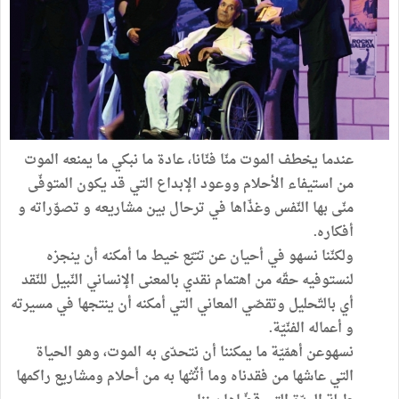
عندما يخطف الموت منّا فنّانا، عادة ما نبكي ما يمنعه الموت
من استيفاء الأحلام ووعود الإبداع التي قد يكون المتوفّى
منّى بها النّفس وغذّاها في ترحال بين مشاريعه و تصوّراته و
أفكاره.
ولكنّنا نسهو في أحيان عن تتبّع خيط ما أمكنه أن ينجزه
لنستوفيه حقّه من اهتمام نقدي بالمعنى الإنساني النّبيل للنّقد
أي بالتّحليل وتقصّي المعاني التي أمكنه أن ينتجها في مسيرته
و أعماله الفنّيّة.
نسهوعن أهمّيّة ما يمكننا أن نتحدّى به الموت، وهو الحياة
التي عاشها من فقدناه وما أثّثها به من أحلام ومشاريع راكمها