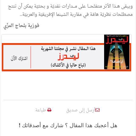
ويبقى هــذا الأثر متفتّحـــا على مـــدارات نقديّة و بحثيّة يمكن أن تنتج
مصطلحات نظريّة هامّة في مقاربة السّينما الإفريقيّة والعربيّة..
فوزية بلحاج المزّي
أرسل إلى صديق
طباعة
هل أعجبك هذا المقال ؟ شارك مع أصدقائك !