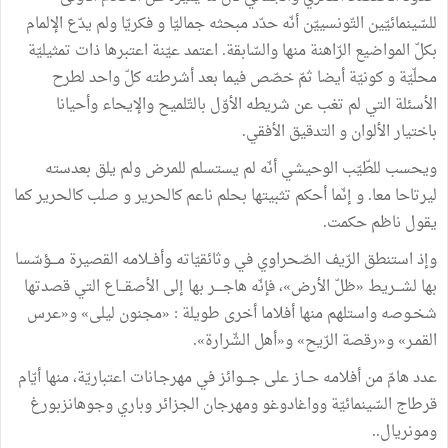
للسّينمائيّين التّونسييّن أنّه حدّد مبحثه جماليّا و فكريّا ولم يدّع الإلمام
بكلّ المواضيع الرّاهنة منها والسّابقة. اعتمد عيّنة اعتبرها ذات تمثيليّة
محلّيّة و كونيّة أيضا ثمّ خصّص فيما بعد أشرطته كلّ واحد لطرح
الأسئلة التي لم تغب عن شريطه الأوّل بالتّلميح والإيحاء وأحيانا
باختيار الألوان و التدقيق الأفقي.
ويحسب للطّيّب الوحيشي أنّه لم يستسلم للمرض ولم يلق بعدسته
ليرتاحا معا. و إنّما أحكم تثبيتها بحلم ناعم كالحرير و صلب كالحرير كما
يقول ناظم حكمت.
وإذ استنطق الرّيف الصّحراوي في وثائقيّاته وأفــلامه القصيرة مـــؤسّسا
بها لشـــريط «ظلّ الأرض»، فإنّه هاجــــر بها إلى الأصقـــاع التي قصدتها
شخـوصه واستلهم منها أفلاما أخرى طويلة : «مجنون ليلى» و«عرس
القمـر» و«رقصة الرّيح» و«أهل الشّرارة».
عدد هامّ من أفلامه حــاز على جـــوائز في مهرجـانات اعتباريّة، منها أيّام
قرطاج السّينمائيّة وواغادوغو ومهرجان الجزائر وباري وجوهانزبورغ
ومونريال..