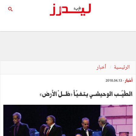
الرئيسية
أخبار
أخبار
- 2018.04.13
الطّيّـــب الوحيشــي يتـفـيّـأ »ظـــلّ الأرض«