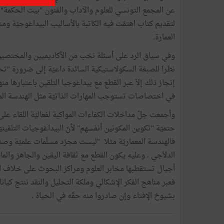
عن المجمع التونسي للعلوم والآداب والفنون "بيت الحكمة" 
لتقديم كتاب اهتمّت فيه الكاتبة بالأساليب البيداغوجيّة ومن
العمارة.
وفي سياق الرد على أسئلة نخب من الأكاديميين والمختصين في
نظرا للصبغة السكولاستيكية السائدة داعيّة إلى ضرورة "تحر
إنجاز ذلك إلاّ عبر القطع مع بيداغوجيا التلقين باعتبارها م
في اختصاصات تستوجب المهارات الذاتيّة مثل الهندسة المع
وأجمعت جلّ مداخلات الكفاءات المواكبة لفعاليّة اللقاء على
حتميّة "تكوين المكونين أنفسهم" لأنّ البيداغوجيات التلقيني
فالهندسة المعماريّة مثلا "ليست مجرّد مسلّمات علميّة وصنا
الدلاّجي . وعليه يكون القطع مع ثقافة اليقين والجاهز والما
أجيال تستقطبها مخابر العلوم ومراكز البحوث على خلاف ا
فعبر مناهج الفكر الإشكالي وملكة التحليل والنقد ننتج كيانا
بشيوخ الإفتاء وإن صادروا منه حقّه في الحياة .