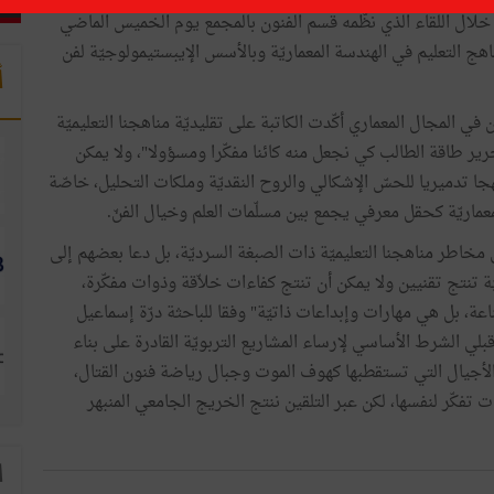
خلال اللقاء الذي نظّمه قسم الفنون بالمجمع يوم الخميس الماضي
اهج التعليم في الهندسة المعماريّة وبالأسس الإيبستيمولوجيّة لفن
أ
 المجال المعماري أكّدت الكاتبة على تقليديّة مناهجنا التعليميّة
ير طاقة الطالب كي نجعل منه كائنا مفكّرا ومسؤولا"، ولا يمكن
نهجا تدميريا للحسّ الإشكالي والروح النقديّة وملكات التحليل، خاصّة
ماريّة كحقل معرفي يجمع بين مسلّمات العلم وخيال الفنّ.
 مخاطر مناهجنا التعليميّة ذات الصبغة السرديّة، بل دعا بعضهم إلى
ّة تنتج تقنيين ولا يمكن أن تنتج كفاءات خلاّقة وذوات مفكّرة،
عة، بل هي مهارات وإبداعات ذاتيّة" وفقا للباحثة درّة إسماعيل
قبلي الشرط الأساسي لإرساء المشاريع التربويّة القادرة على بناء
لأجيال التي تستقطبها كهوف الموت وجبال رياضة فنون القتال،
ت تفكّر لنفسها، لكن عبر التلقين ننتج الخريج الجامعي المنبهر
ا