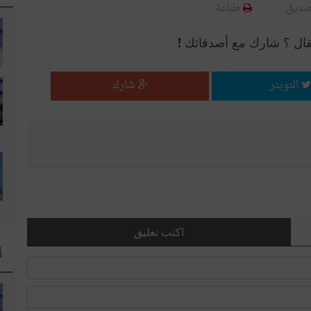
صديق
طباعة
قال ؟ شارك مع أصدقائك !
التويتر
شارك
اكتب تعليق
ا