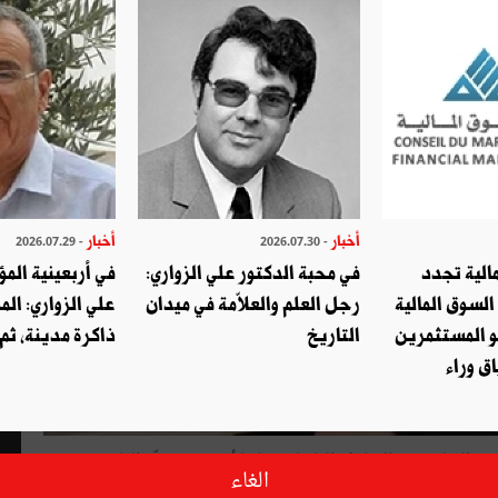
أخبار
أخبار
- 2026.07.29
- 2026.07.30
الية تجدد
في محبة الدكتور علي الزواري:
في أربعينية المؤ
السوق المالية
رجل العلم والعلاّمة في ميدان
علي الزواري: الم
و المستثمرين
التاريخ
ذاكرة مدينة، ثم
ق وراء
المتلقي من المعارف الماقبليّة، علينا أن نحدّد بدقّة الغاية من
الغاء
ّة درّة إسماعيل الدلاّجي اختزال مضامين كتابها "لامنضغط"، الصادر