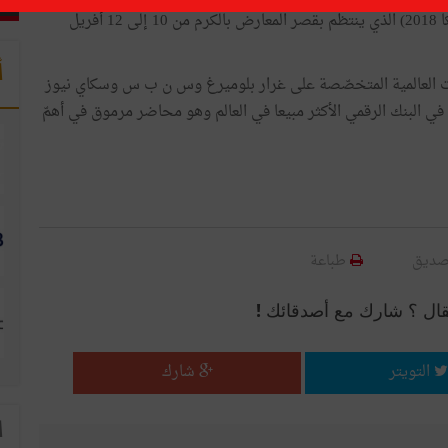
الدولي حول الأدوات المالية الرقمية المجدّدة (سيتيك أفريكا 2018) الذي ينتظم بقصر المعارض بالكرم من 10 إلى 12 أفريل
أ
ت العالمية المتخصّصة على غرار بلوميرغ وس ن ب س وسكاي نيوز
 البنك الرقمي الأكثر مبيعا في العالم وهو محاضر مرموق في أهمّ
صديق
طباعة
قال ؟ شارك مع أصدقائك !
التويتر
شارك
ا