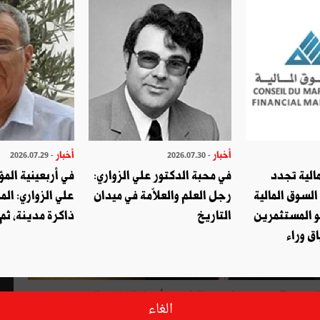
أخبار
أخبار
- 2026.07.29
- 2026.07.30
الية تجدد
في محبة الدكتور علي الزواري:
في أربعينية المؤ
السوق المالية
رجل العلم والعلاّمة في ميدان
علي الزواري: الم
و المستثمرين
التاريخ
ذاكرة مدينة، ثم
ق وراء
بدعوة من الجمعية المهنية التونسية للبنوك والمؤسسات المالية، يحلّ بتونس بداية من الإثنين 9 أفريل الجاري، السيد كريس
الغاء
كنولوجيات الاتصال المالي. ويشارك بهذه المناسبة في أشغال المنتدى