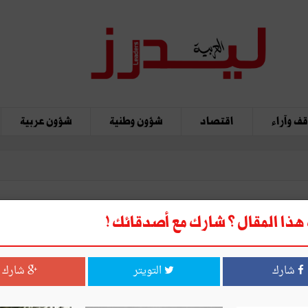
ف وآراء
اقتصاد
شؤون وطنية
شؤون عربية
ذا المقال ؟ شارك مع أصدقائك !
ا (ألبوم)
شارك
التويتر
شارك