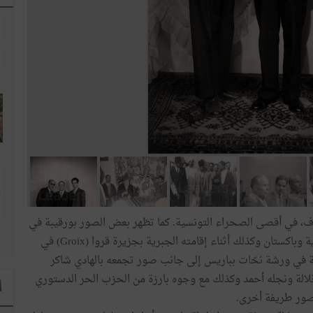
1 لمّا كان مبعدا ببرج لوبوف، في أقصى الصحراء التونسية. كما تظهر بعض الصور بورقيبة في
تنقلاته داخل البلاد وفِي رحلته إلى المملكة العربية السعودية وباكستان وكذلك أثناء إقامته الجبرية بجزيرة قروا (Groix) في
ة في ورشة نحّات بباريس إلى جانب صور تجمعه بالهادي شاكر
الة ونجله أحمد وكذلك مع وجوه بارزة من الحزب الحر الدستوري
ا
صور طريفة أخرى.