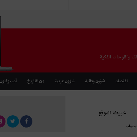
تف واللوحات الذكية
اقتصاد
شؤون وطنية
شؤون عربية
من التاريخ
أدب وفنون
خريطة الموقع
نيت واب