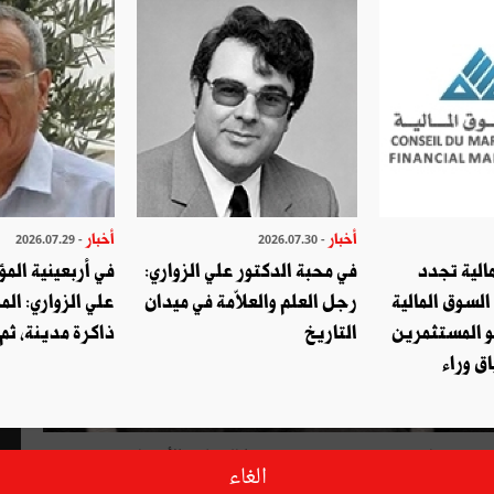
أخبار
أخبار
- 2026.07.29
- 2026.07.30
الية تجدد
في محبة الدكتور علي الزواري:
في أربعينية المؤ
السوق المالية
رجل العلم والعلاّمة في ميدان
علي الزواري: الم
و المستثمرين
التاريخ
ذاكرة مدينة، ثم
ق وراء
بة، تعرض ليدرز، بصورة حصرية، صورا للمجاهد الأكبر لم يسبق
الغاء