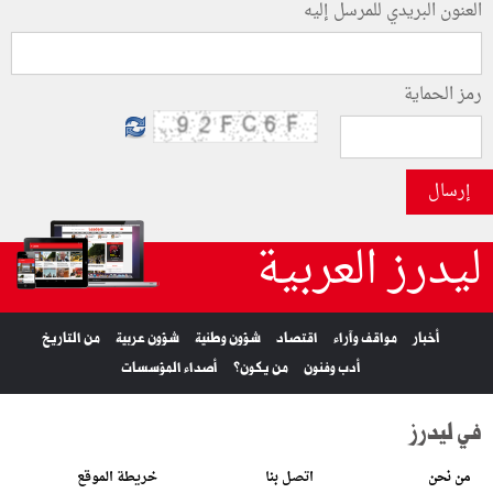
العنون البريدي للمرسل إليه
رمز الحماية
إرسال
ليدرز العربية
أخبار
مواقف وآراء
اقتصاد
شؤون وطنية
شؤون عربية
من التاريخ
أدب وفنون
من يكون؟
أصداء المؤسسات
في ليدرز
من نحن
اتصل بنا
خريطة الموقع