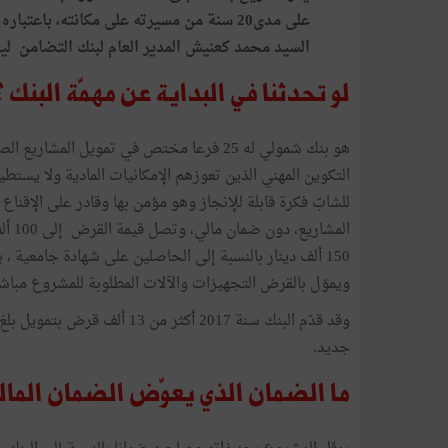
على مدى20 سنة من مسيرته على مكانته، باعتب
السيد محمد كعنيش المدير العام لبنك التضامن ليح
لو تحدثنا في البداية عن مهمّة البنك ؟
هو بنك شمولي له 25 فرعا مختص في تمويل 
التكوين المهني الذين تعوزهم الإمكانيات المادية ولا يستطيع
للشابّ فكرة قابلة للإنجاز وهو مؤمن بها وقادر على الإقناع
المش
ويموّل بالقرض التجهيزات والآلات المطلوبة للمشروع مباشرة
جديد.
ما الضمان الذي يعوّض الضمان المالي