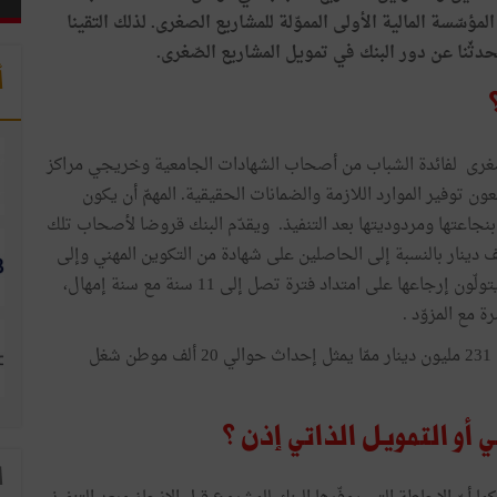
اره المؤسّسة المالية الأولى المموّلة للمشاريع الصغرى. لذلك التقينا
دثّنا عن دور البنك في تمويل المشاريع الصّغرى.
أ
المشاريع الصغرى لفائدة الشباب من أصحاب الشهادات الجامعية وخريجي مراكز
ون توفير الموارد اللازمة والضمانات الحقيقية. المهمّ أن يكون
 بنجاعتها ومردوديتها بعد التنفيذ. ويقدّم البنك قروضا لأصحاب تلك
اريع، دون ضمان مالي، وتصل قيمة القرض إلى 100 ألف دينار بالنسبة إلى الحاصلين على شهادة من التكوين المهني وإلى
150 ألف دينار بالنسبة إلى الحاصلين على شهادة جامعية ، يتولّون إرجاعها على امتداد فترة تصل إلى 11 سنة مع سنة إمهال،
 مع المزوّد .
وقد قدّم البنك سنة 2017 أكثر من 13 ألف قرض بتمويل بلغ 231 مليون دينار ممّا يمثل إحداث حوالي 20 ألف موطن شغل
 أو التمويل الذاتي إذن ؟
ا