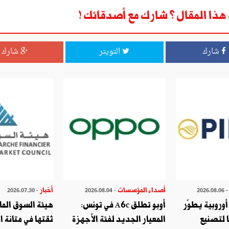
ذا المقال ؟ شارك مع أصدقائك !
بنك ؟
ات فهو يموّل مشاريع في قطاعات الخدمات والفلاحة والصناعات
شارك
التويتر
شارك
التقليدية والمهن الصغرى ، وتستحوذ الخدمات على نسبة 59% من تلك المشاريع. تتّصل أساسا بأنشطة متنوّعة كالعيادات
المهندسين وخبراء المحاسبة ومؤسسات التعليم والتكوين وفي مجال
ال تمويل الباعثين الشبان ؟
ي البنك اليوم إلى 225 ألف مساهم وهذا دليل على ثقتهم في البنك. وسبب نجاح بنك التضامن أنّه
باب الذي يموّل الباعث الشاب بمبالغ هامّة رغم أنه ليس له تمويل
ذاتي كما لا يطلب منه ضمانات عينية ويمهله لإرجاع القرض مدة 11 سنة. ولدعم هذا النجاح ننتظر تمويل 15 ألف مشروع
أصداء المؤسسات
أخبار
- 2026.07.30
- 2026.08.04
- 2026.08.
حاوره خالد الشابي
وروبية يطوّر
أوبو تطلق A6c في تونس:
هيئة السوق الما
ا لتصنيع
المعيار الجديد لفئة الأجهزة
ثقتها في متانة ا