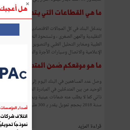
هل أعجبك ه
ما هي القطاعات التي يتدخّل فيها ال
يتدخّل البنك في كل المجالات الاقتصادية وفي كافة الجه
الطبية ومخابر التحليل الطبي والتصوير بالأشعة ومكاتب 
الإعلامية والاتصال وسيارات الأجرة والنقل الريفي ....
ما هو موقعكم ضمن المتدخّلين في مج
وصل عدد المساهمين ف
الوحيد من بين المتدخّلين في المبادرة الفردية الخاصة بالش
سنــة 2018 بحجم تمويل يقدر بـ 300 مليون دينار.
أصداء المؤسسات
06
ائتلاف شركات أ
نموذجًا تحويليً
قراءة المزيد