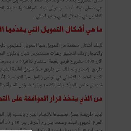
يمثّل المشروع بحد ذاته وصاحبه ضمانا بالنسبة إلى البنك. كم
هي ضمان للبنك أيضا . ويتولّى البنك المرافقة والمتابعة بال
العاملين في المجال المالي وغير المالي.
ما هي أشكال التمويل التي يقدّمها ال
للبنك أشكال متعدّدة من التمويل منها التمويل التقليدي، لكن
والإيجار وذلك لتحقيق رغبات مستثمرين شبّان يطلبون التعا
طريق الإيجار وتم ذلك عن طريق خطّ تمويل لفائدة الشباب 
الأمم المتحدة الإنمائي في تونس والمؤسسة التونسية للأنش
تمويـــل خاص بالمرأة بالشراكة مع وزارة شـــؤون المـــرأة وال
من الذي يتخذ قرار الموافقة على الت
الفرع 
تتجــــاوز 30 ألـــف دينار فيعود القرار إلى لجنة القروض التي تجتمع مرة في الأسبوع.