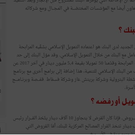
ا أنّ الإحاطة التي يوفّرها البنك للمشروع قبل الإنجاز وبعد التنفيذ
تعاون أيضا مع المؤسّسات المختصّـــة في المجـــال ومع شركائه
بنك ؟
 الجديد لدى البنك هو اعتماده التمويل الإسلامي بشقّيه المرابحة
مل مع البنك من خلال التمويل الإسلامي. وقد موّل البنك إلى حد
الآن 1400 مشروع فردي بقيمة استثمار تناهز40 م.د بصيغة المرابحة وقدّمنا 50 تمويلا بقيمة 5,4 مليون دينار في آخر 2017 عن
من البنك الإسلامي للتنمية، هذا إضافة إلى برامج أخرى مع برنامج
طة البترولية وشركة بريتش غاز وشركة فسفاط قفـــصة وبرنــامـــج
أسرة.
مويل أو رفضه ؟
لدينا طريقـــة عمـــل نعتمـــدها لاتّخـــاذ القـــرار بالنسبة إلى القـــروض. فإذا كان القرض لا يتجاوز 10 آلاف دينار يتّخذ القـــرار رئيس
الجهوي للبنك وعندما يتراوح القرض بين 10 و 30 ألف دينار تتخذ القرار المصالح المركزية للبنك، أمّا القروض التي
ا