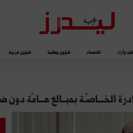
ف وآراء
اقتصاد
شؤون وطنية
شؤون عربية
ة الخـــاصّـة بمبــالغ هــامّة دون 