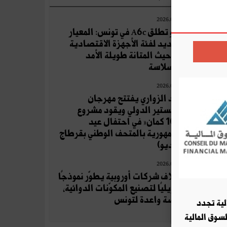
2026.08.04
أوبو تطلق A6c في تونس: المعيار
الجديد لفئة الأجهزة الاقتصادية
من حيث المتانة طويلة الأمد
والسلاسة
2026.07.19
زياد الزواري يفتتح مهرجان
المنستير الدولي ويقود مشروع
«100 كمان» في احتفال عيد
الجمهورية بالمتحف الوطني بقرطاج
(فيديو)
2026.08.06
ائتلاف شركات أوروبية يطوّر نموذجًا
تحويليًا لتصنيع المكوّنات الدوائية،
فرصة واعدة لتونس
لية تجدد
لسوق المالية