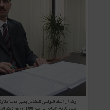
رغم أنّ البنك التونسي للتضامن يعتبر حديثا مقارن
يعود تاريخ إنشائه إلى 