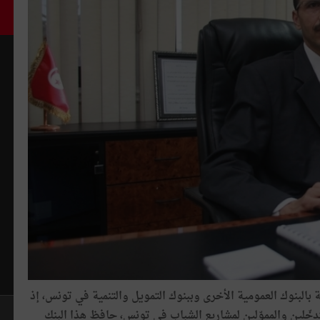
ة بالبنوك العمومية الأخرى وببنوك التمويل والتنمية في تونس، إذ
سنة 1998، ورغم تعدّد المتدخّلين والمموّلين لمشاريع الشباب في تونس، حافظ هذا البنك