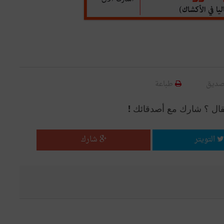
صديق
طباعة
قال ؟ شارك مع أصدقائك !
التويتر
شارك