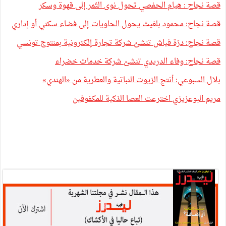
قصة نجاح : هيام الحفصي تحول نوى التّمر إلى قهوة وسكر
قصة نجاح: محمود بلغيث يحول الحاويات إلى فضاء سكني أو إداري
قصة نجاح: درّة فياش تنشئ شركة تجارة إلكترونية بمنتوج تونسي
قصة نجاح: وفاء الدريدي تنشئ شركة خدمات خضراء
بلال السبوعي: أنتج الزيوت النباتية والعطرية من «الهندي»
مريم البوعزيزي اخترعت العصا الذكية للمكفوفين