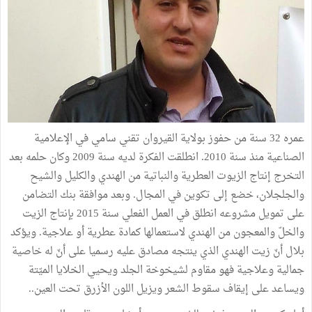
عمره 32 سنة من حفوز بولاية القيروان تقني سامي في الإعلامية
الصناعية منذ سنة 2010. انطلقت الفكرة لديه سنة 2009 وكان حلمه بعد
التخرج إنتاج الزيوت العطرية والنباتية من الهندي والكليل والشيح
والجلجلان، خضع إلى تكوين في المجال. وبعد موافقة بنك التضامن
على تمويل مشروعه انطلق في العمل الفعلي سنة 2015 بإنتاج الزيت
والخلّ والمعجون من الهندي لاستعمالها كمادة عطرية أو علاجية. ويؤكد
بلال أنّ زيت الهندي الذي ينتجه مصادق عليه رسميا على أنّ له خاصية
جمالية وعلاجية فهو مقاوم لشيخوخة الجلد ويحيي الخلايا الميّتة
ويساعد على إيقاف سقوط الشعر ويزيل اللون الأزرق تحت العين..