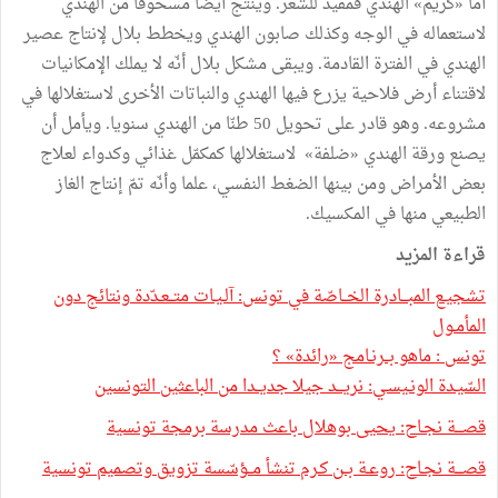
أما «كريم» الهندي فمفيد للشعر. وينتج أيضا مسحوقا من الهندي
لاستعماله في الوجه وكذلك صابون الهندي ويخطط بلال لإنتاج عصير
الهندي في الفترة القادمة. ويبقى مشكل بلال أنّه لا يملك الإمكانيات
لاقتناء أرض فلاحية يزرع فيها الهندي والنباتات الأخرى لاستغلالها في
مشروعه. وهو قادر على تحويل 50 طنّا من الهندي سنويا. ويأمل أن
يصنع ورقة الهندي «ضلفة» لاستغلالها كمكمّل غذائي وكدواء لعلاج
بعض الأمراض ومن بينها الضغط النفسي، علما وأنّه تمّ إنتاج الغاز
الطبيعي منها في المكسيك.
قراءة المزيد
تشجيـع المبـــادرة الخــاصّة في تونس: آلـيـات متــعـدّدة ونتائج دون
المأمـول
تونس : ماهو بــرنـامج «رائدة» ؟
السّيـدة الونـيسـي: نريـــد جيلا جديــدا من الباعثين التونسين
قصـــة نجـاح: يحيى بوهلال باعث مدرسة برمجة تونسية
قصـــة نجـاح: روعـة بــن كـرم تنشأ مــؤسّسة تزويق وتصميم تونسية