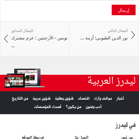
إرسال
المقال التالي
المقال السابق
نور الدين الطبوبي: أزمة ...
تونس - الأرجنتين : عزم مشترك
...
ليدرز العربية
أخبار
مواقف وآراء
اقتصاد
شؤون وطنية
شؤون عربية
من التاريخ
أدب وفنون
من يكون؟
أصداء المؤسسات
في ليدرز
من نحن
اتصل بنا
خريطة الموقع