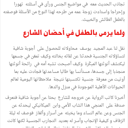
تجاذب الحديث معه في مواضيع الجنس ورأى في أسئلته تهورا
وإحراجا واستاءت زوجة عمه من طرحه لهذا النوع من الأسئلة فوصفته
بالطفل الطائش والخبيث.
ولما يرمى بالطفل في أحضان الشارع
نقل لنا عبد المجيد يوسف محاولاته للحصول على أجوبة شافية
لتساؤلاته الجنسية فحدثنا عن لقائه بخالته وكيف تمعّن في جسمها
ليكتشف أنوثتها المبكّرة وكيف أصبحت تشبه أمه في رائحة أنوثتها
منجذبا إلى جسدها، مستأنسا بها طالبا مساعدتها فجادت عليه بما
أوتيت من معرفة جنسية تكتسبتها نتيجة ملاحظاتها اليومية لعالم
الحيوانات الأهلية الموجودة في منزل والدها.
أخبرنا كاتب الرواية عن خروجه للشارع بحثا عن أجوبة شافية فتعرف
صدفة على المنجي هذا الشاب الأمي وابن الميكانيكي ليحدثه عن
الجنس وعن عالم النساء وما يخبئه من أسرار وألغاز فوصف له ليلة
الزفاف و كيفية الإنجاب وأسر له بعديد التجارب الجنسية لكنها كانت