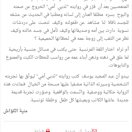
المتعصبين بعد أن قرّر في روايته "ثديي أمي" الخروج عن صمته
والبوح بسره مطلقا العنان إلى لسانه ومطنبا في الحديث عن عشقه
للجسد ناقلا لنا مشاهد عن طفولته وكيف تنصت على دردشات
نسوية دارت بين أمه وصديقاتها وكيف تأمل في جسد خالته وكيف
نظر من الثقب إلى زوجة عمه في لحظاتها الحميمية ؟
أم تراه اختار اللغة الفرنسية حتى يكتب في مسائل جنسية بأريحية
لما علق في ذهنه وذهن أبناء عمه من رواسب للحظات الكبت والممنوع
والتابوهات.
يبدو أنّ عبد المجيد يوسف كتب روايته "ثديي أمي" ليوثّق بها تجربته
الشخصية وسيرته الذاتية مضفيا عليها مسحة من الخيال فجاءت هذه
الرواية حكائية ووصفية واتّسمت بالواقعية وصوّرت تجربة قديمة
جديدة عاشها الكاتب ويعيشها كل طفل وطفلة تونسية.
منية الكوّاش
أرسل إلى صديق
طباعة