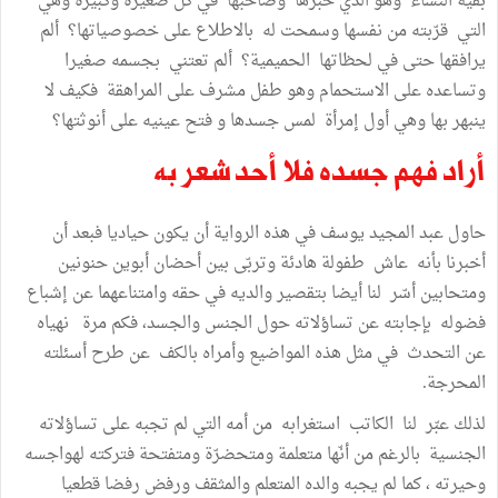
بقية النساء وهو الذي خبرها وصاحبها في كل صغيرة وكبيرة وهي
التي قرّبته من نفسها وسمحت له بالاطلاع على خصوصياتها؟ ألم
يرافقها حتى في لحظاتها الحميمية؟ ألم تعتني بجسمه صغيرا
وتساعده على الاستحمام وهو طفل مشرف على المراهقة فكيف لا
ينبهر بها وهي أول إمرأة لمس جسدها و فتح عينيه على أنوثتها؟
أراد فهم جسده فلا أحد شعر به
حاول عبد المجيد يوسف في هذه الرواية أن يكون حياديا فبعد أن
أخبرنا بأنه عاش طفولة هادئة وتربّى بين أحضان أبوين حنونين
ومتحابين أسّر لنا أيضا بتقصير والديه في حقه وامتناعهما عن إشباع
فضوله بإجابته عن تساؤلاته حول الجنس والجسد، فكم مرة نهياه
عن التحدث في مثل هذه المواضيع وأمراه بالكف عن طرح أسئلته
المحرجة.
لذلك عبّر لنا الكاتب استغرابه من أمه التي لم تجبه على تساؤلاته
الجنسية بالرغم من أنّها متعلمة ومتحضرّة ومتفتحة فتركته لهواجسه
وحيرته ، كما لم يجبه والده المتعلم والمثقف ورفض رفضا قطعيا