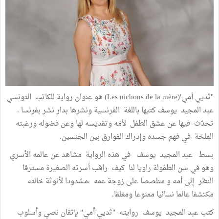
"ثديي أمي'(Les nichons de la mère) هو عنوان رواية للكاتب التونسي
عبد المجيد يوسف كتبها باللغة الفرنسية ونشرها بدار نشر بفرنسا .
تحدّث فيها عن عشق الطفل لأمّه وتقديسه لها وعن فضوله ورغبته
الملحّة في فهم جسده وإدراك الفوارق بين الجنسين.
بسط عبد المجيد يوسف في هذه الرواية مشاهد عن عالمه الأسري
وهو في سن الطفولة راويا لنا كيف راقب أسرته الصغيرة مسترقا
النظر إلى أمه و متلصصا على زوجة عمه ،مشدودا لأنوثة خالته
مكتشفا عالما نسائيا ممنوعا ومغلقا.
كتب عبد المجيد يوسف روايته "ثديي أمي" بإتقان نصي وأسلوب