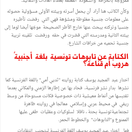
ممزوجة بالخرافة والشعوذة المغلفة بغطاء العادات والتقاليد.
وكأن الكاتب هنا أراد أن يحمل أسرته وبيئته الأولى مسؤولية حصوله
على معلومات جنسية مغلوطة ومشوّهة فهي التي رفضت تأطيره
جنسيا وتركته يبحث عنها خارج الأطر الصحيحة موجّها أيضا لوما إلى
بيئته الثانية ومدرسته التي قصّرت في حقه ورفضت تلقينه تربية
جنسية تحميه من خرافات الشارع.
الكتابة عن تابوهات تونسية بلغة أجنبيةً
هروب أم قناعة؟
اختار عبد المجيد يوسف كتابة روايته "ثديي أمي" باللغة الفرنسية كما
نشرها بدار نشر فرنسية، فحاد بها عن إطارها الزمني والمكاني بعدما
تقتبسها من أنماط معيشية ذات خصوصية فكانت مستوحاة من وسط
ريفي في محيط عربي وإسلامي معالجا في روايته ظاهرة
تجتماعيةتونسية بحتة ، ناقلا لسلوكيات وعقليات طغى عليها
الممنوع و"التابوهات" والخطوط الحمر.
فهل اختار عبد المجيد يوسف اللغة الفرنسية ليتجنب إنتقادات