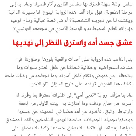
سلس ولغة سهلة فحرّك بها مشاعر القارئ وأثار فضوله وعاد به إلى
مرحلة الطفولة . فهل تراه ألّف هذه الرواية ليبوح لنا بسيرته الذاتية
ويكشف لنا عن تجربته الشخصية؟ أم هي قصة خيالية ونتاج لوعيه
وإدراكه للعالم المحيط به و للوسط الأسري في مجتمعه التونسي؟
عشق جسد أمه واسترق النظر إلى نهديها
بنى الكاتب هذه الرواية على أحداث واقعية بلورها وصوّرها في
مشاهد استعراضية وحكائية فحدّثنا عن طفل العشر سنوات وما
يلاحظه من غموض وتكتّم داخل أسرته وما تجتاحه من رغبات ملحة
لكشف هذا الغموض ترغمه على طرح السؤال تلو الآخر.
عاد بنا مؤلّف رواية "ثديي أمي" إلى طفولته معترفا بما وفّرته له
أسرته من حنان ودفء وما امتازت به بيئته الأولى من لحمة
وارتباط وثيق . فأخبرنا عن أمه مطنبا في الحديث عن جسمها
ووصفها بجميلة الجميلات صاحبة النهدين الشامخين والقد الممشوق
متباهيا بعشقه لها فكيف لا يعشق جسدها وكيف لا يفضّلها على