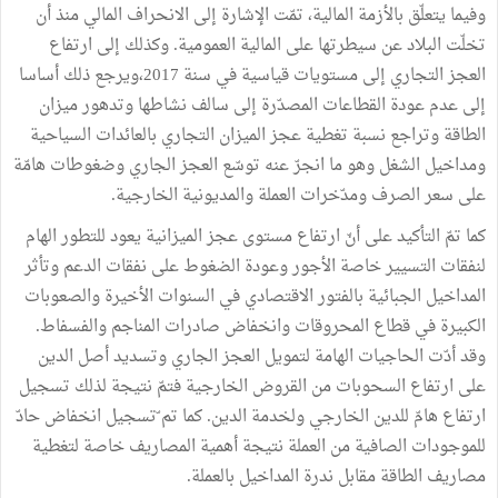
وفيما يتعلّق بالأزمة المالية، تمّت الإشارة إلى الانحراف المالي منذ أن
تخلّت البلاد عن سيطرتها على المالية العمومية. وكذلك إلى ارتفاع
العجز التجاري إلى مستويات قياسية في سنة 2017،ويرجع ذلك أساسا
إلى عدم عودة القطاعات المصدّرة إلى سالف نشاطها وتدهور ميزان
الطاقة وتراجع نسبة تغطية عجز الميزان التجاري بالعائدات السياحية
ومداخيل الشغل وهو ما انجرّ عنه توسّع العجز الجاري وضغوطات هامّة
على سعر الصرف ومدّخرات العملة والمديونية الخارجية.
كما تمّ التأكيد على أنّ ارتفاع مستوى عجز الميزانية يعود للتطور الهام
لنفقات التسيير خاصة الأجور وعودة الضغوط على نفقات الدعم وتأثر
المداخيل الجبائية بالفتور الاقتصادي في السنوات الأخيرة والصعوبات
الكبيرة في قطاع المحروقات وانخفاض صادرات المناجم والفسفاط.
وقد أدّت الحاجيات الهامة لتمويل العجز الجاري وتسديد أصل الدين
على ارتفاع السحوبات من القروض الخارجية فتمّ نتيجة لذلك تسجيل
ارتفاع هامّ للدين الخارجي ولخدمة الدين. كما تم ّتسجيل انخفاض حادّ
للموجودات الصافية من العملة نتيجة أهمية المصاريف خاصة لتغطية
مصاريف الطاقة مقابل ندرة المداخيل بالعملة.