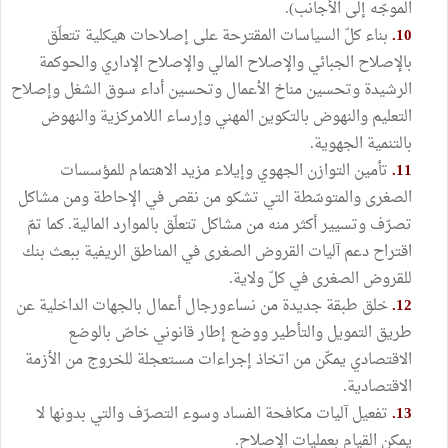
الموجّه إلى الأجانب).
10.
بناء كلّ السياسات المقترحة على إصلاحات هيكلية تتعلّق
بالإصلاح الجبائي والإصلاح المالي والإصلاح الإداري والحوكمة
الرشيدة وتحسين مناخ الأعمال وتحسين أداء سوق الشغل وإصلاح
التعليم والنهوض بالتكوين المهني وإرساء اللامركزية والنهوض
بالتنمية الجهوية.
11.
تأمين التوازن الجهوي وإيلاء مزيد الاهتمام للمؤسسات
الصغرى والمتوسّطة التي تشكو من نقص في الإحاطة ومن مشاكل
تصرّف وتسيير أكثر منه من مشاكل تتعلّق بالموارد المالية. كما تمّ
اقتراح دعم آليات القروض الصغرى في المناطق الريفية ببعث بنك
للقروض الصغرى في كلّ ولاية.
12.
خلق طبقة جديدة من نساءورجال أعمال بالجهات الداخلية عن
طريق التمويل والتأطير ووضع إطار قانوني خاصّ بالوضع
الاقتصادي يمكّن من اتخاذ إجراءات مستعجلة للخروج من الأزمة
الاقتصادية.
13.
تفعيل آليات مكافحة الفساد وسوء التصرّف والتي بدونها لا
يمكن القيام بعمليات الإصلاح.