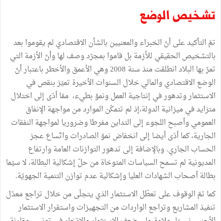
تشخيص الوضع
تمّ التأكيد على أنّ الخبراء والمعنيين بالشأن الاقتصادي لم يقوموا بعد
بالتشخيص الحقيقي للأزمة بل قاموا بمجرّد وصف لها وأنّ الأزمة التي
تمرّ بها البلاد انطلقت منذ سنة 2008 وهي الأعمق والأخطر باعتبار أنّ
الوضع الاقتصادي والمالي خلال السنوات الأخيرة تميّز بنقص في
الاستثمار وتدهور في إنتاجية العمل ونموّ بطيء، ممّا أدّى إلى اختلال
متزايد في ميزانية الدولة،إذ لم تتمكّن الموارد من مواجهة الإنفاق
العمومي وأصبح اللجوء إلى التداين مفرطا وضروريا لمواجهة النفقات
الجارية، كما أدّى أيضا إلى انخفاض نموّ الصادرات واتّساع عجز
الحساب الجاري. وبالإضافة إلى تدهور التوازنات العامة وارتفاع
المديونية لم تسمح السياسات المتوخاة من حلّ إشكالية البطالة، لا سيّما
بطالة أصحاب الشهادات العليا وإشكالية عدم توازن التنمية الجهويّة.
كما تمّ الوقوف على تعطّل الاستثمار الذي يتجلّى من خلال تراجع معدّل
تنفيذ المشاريع وتراجع الواردات من التجهيزات واستقرار الاستثمار