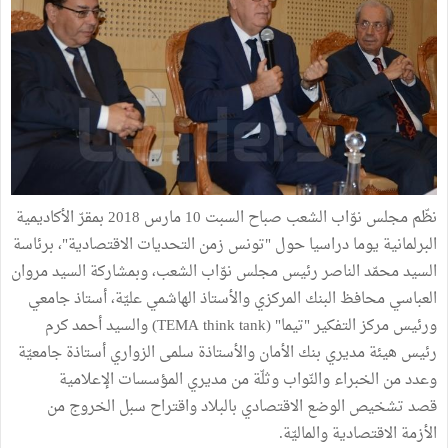
نظّم مجلس نوّاب الشعب صباح السبت 10 مارس 2018 بمقرّ الأكاديمية
البرلمانية يوما دراسيا حول "تونس زمن التحديات الاقتصادية"، برئاسة
السيد محمّد الناصر رئيس مجلس نوّاب الشعب، وبمشاركة السيد مروان
العباسي محافظ البنك المركزي والأستاذ الهاشمي عليّة، أستاذ جامعي
ورئيس مركز التفكير "تيما" (TEMA think tank) والسيد أحمد كرم
رئيس هيئة مديري بنك الأمان والأستاذة سلمى الزواري أستاذة جامعيّة
وعدد من الخبراء والنّواب وثلّة من مديري المؤسسات الإعلامية
قصد تشخيص الوضع الاقتصادي بالبلاد واقتراح سبل الخروج من
الأزمة الاقتصادية والماليّة.