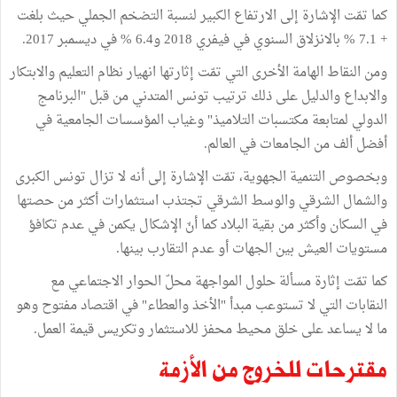
كما تمّت الإشارة إلى الارتفاع الكبير لنسبة التضخم الجملي حيث بلغت
+ 7.1 % بالانزلاق السنوي في فيفري 2018 و6.4 % في ديسمبر 2017.
ومن النقاط الهامة الأخرى التي تمّت إثارتها انهيار نظام التعليم والابتكار
والابداع والدليل على ذلك ترتيب تونس المتدني من قبل "البرنامج
الدولي لمتابعة مكتسبات التلاميذ" وغياب المؤسسات الجامعية في
أفضل ألف من الجامعات في العالم.
وبخصوص التنمية الجهوية، تمّت الإشارة إلى أنه لا تزال تونس الكبرى
والشمال الشرقي والوسط الشرقي تجتذب استثمارات أكثر من حصتها
في السكان وأكثر من بقية البلاد كما أنّ الإشكال يكمن في عدم تكافؤ
مستويات العيش بين الجهات أو عدم التقارب بينها.
كما تمّت إثارة مسألة حلول المواجهة محلّ الحوار الاجتماعي مع
النقابات التي لا تستوعب مبدأ "الأخذ والعطاء" في اقتصاد مفتوح وهو
ما لا يساعد على خلق محيط محفز للاستثمار وتكريس قيمة العمل.
مقترحات للخروج من الأزمة