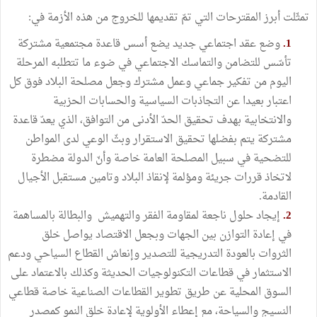
تمثّلت أبرز المقترحات التي تمّ تقديمها للخروج من هذه الأزمة في:
1.
وضع عقد اجتماعي جديد يضع أسس قاعدة مجتمعية مشتركة
تأسّس للتضامن والتماسك الاجتماعي في ضوء ما تتطلبه المرحلة
اليوم من تفكير جماعي وعمل مشترك وجعل مصلحة البلاد فوق كل
اعتبار بعيدا عن التجاذبات السياسية والحسابات الحزبية
والانتخابية بهدف تحقيق الحدّ الأدنى من التوافق، الذي يعدّ قاعدة
مشتركة يتم بفضلها تحقيق الاستقرار وبثّ الوعي لدى المواطن
للتضحية في سبيل المصلحة العامة خاصة وأنّ الدولة مضطرة
لاتخاذ قررات جريئة ومؤلمة لإنقاذ البلاد وتامين مستقبل الأجيال
القادمة.
2.
إيجاد حلول ناجعة لمقاومة الفقر والتهميش والبطالة بالمساهمة
في إعادة التوازن بين الجهات وبجعل الاقتصاد يواصل خلق
الثروات بالعودة التدريجية للتصدير وإنعاش القطاع السياحي ودعم
الاستثمار في قطاعات التكنولوجيات الحديثة وكذلك بالاعتماد على
السوق المحلية عن طريق تطوير القطاعات الصناعية خاصة قطاعي
النسيج والسياحة، مع إعطاء الأولوية لإعادة خلق النمو كمصدر