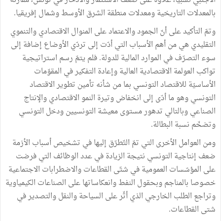
الأجنبي نسبيّا، علاوة على ضعف الاستثمار والادّخار في تونس، مقارنة
بالمعدلات التاريخية ومعدلات منطقة الشرق الأوسط وشمال إفريقيا.
وتمّ التأكيد على أنّ الجمود والاعتماد على المنوال الاقتصادي والتنموي
التقليدي هي من أهم الأسباب التي أدّت إلى تردّي الأوضاع إضافة إلى
سوء التصرّف في الموارد المالية للدولة. فلم يتمّ رسم استراتيجية
تواكب العولمة الاقتصادية العالية وإعادة التفكير في المقوّمات
الأساسيّة للاقتصاد التونسي بما من شأنه تأمين تطوير الاقتصاد
التونسي وهو ما أدّى إلى انخفاض وتيرة النمو الاقتصادي والإنتاج
الصناعي وبالتالي تدهور مستوى معيشة التونسيين ودخل التونسي
وتضخّم نسبة البطالة.
ومن العوامل الأخرى التي تمّ التّطرّق إليها في تشخيص أسباب الأزمة
ضعف إنتاجية التونسي نتيجة الزيادة في عدد الوظائف التي فرضت
على المؤسّسات العمومية في شتّى القطاعات والاضطرابات الاجتماعية
خصوصا بالمناجم وبحقول النفط وانعكاساتها على الصناعات الكيمياوية
وتراجع الطلب الخارجي الذي أثّر على السياحة والنقل والتصدير في
شتى القطاعات.