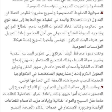
المصادرة والتفويت التدريجي للمؤسسات العمومية.
8.
مجابهة الضغوط التضخيمية وتسريع مشروع تقليص العملة في
التداول (Decasdhing) والبدء في تنفيذه، مع الحاجة إلى دعم قوي
من الحكومة وكذلك اتخاذ الخطوات اللازمة لدمج القطاع الموازي
وتوجيه السيولة للقطاع المصرفي من أجل الحدّ من إعادة التمويل
من طرف البنك المركزي التونسي وأخيرا تسريع إعادة هيكلة
المؤسسات العمومية.
وتمّت دعوة محافظ البنك المركزي إلى تطوير السياسة النقدية
وتغيير مجلة الصرف وذلك لتشجيع الاستثمار وتسهيل إدماج
الطاقات الشابة وأصحاب الاختراعات في سوق الشغل وتوفير
التمويل اللازم لإنجاز مشاريعهم المتخصّصة في التكنولوجيا
الحديثة لتجنب هجرة هذه الأدمغة التي تحتاجها تونس.
9.
وبالنسبة إلى معالجة الميزان التجاري، تمّ اقتراح الرجوع إلى
التصدير باعتباره أمرا حيويا وذلك بإعادة المزايا التفاضلية لقطاعات
هامة مثل النسيج والمواد الغذائية وإيلاظ مزيد الاهتمام للقطاعات
الواعدة وضرورة الاستثمار في خدمات الذكاء (الصحة، التعليم