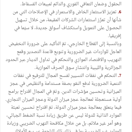
الحقول وضمان التعافي الفوري والدائم لمبيعات الفسفاط.
6.
تعزيز الاستثمار الخاصّ والاستمرار في الإصلاحات التي من
شأنها أن تعزّز استثمارات الشركات المقيمة، من خلال تسهيل
الحصول على التمويل واستكشاف أسواق جديدة، لا سيّما في
إفريقيا.
وبالنسبة إلى القطاع الخارجي، تمّ التأكيد على ضرورة التخفيض
العاجل للواردات غير الضرورية وتنويع قاعدة التصدير وقمع
التهريب والاقتصاد الموازي والتحكم في تداول الدينار عبر الحدود
الجزائرية والليبية وانتشار سوق الصرف الموازية.
7.
التحكم في نفقات التسيير لفسح المجال للترفيع في نفقات
التنمية الضرورية لدفع النمّو بصفة مستدامة والتقليص في عجز
الميزانية وتحسين مؤشرات الدين. وتمّ في المجال اقتراح برامج
أولية مستعجلة لمعالجة عجز ميزان الدولة وعجز الميزان التجاري.
فيما يتعلق بمعالجة عجز ميزان الدولة، تمّ اقتراح تحسين تعبئة
الموارد الذاتية للدولة ليس عن طريق زيادة نسبة الضغط الجبائي،
وهو أمر غير ملائم، بل من خلال مكافحة التهرب الضريبي وزيادة
الموارد غير الضريبية بما في ذلك تلك الناجمة عن بيع الأملاك