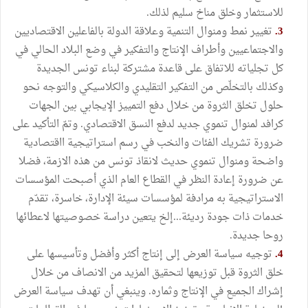
للاستثمار وخلق مناخ سليم لذلك.
3.
تغيير نمط ومنوال التنمية وعلاقة الدولة بالفاعلين الاقتصاديين
والاجتماعيين وأطراف الإنتاج والتفكير في وضع البلاد الحالي في
كل تجلياته للاتفاق على قاعدة مشتركة لبناء تونس الجديدة
وكذلك بالتخلّص من التفكير التقليدي والكلاسيكي والتوجه نحو
حلول تخلق الثروة من خلال دفع التمييز الإيجابي بين الجهات
كرافد لمنوال تنموي جديد لدفع النسق الاقتصادي. وتمّ التأكيد على
ضرورة تشريك الفئات والنخب في رسم استراتيجية ااقتصادية
واضحة ومنوال تنموي حديث لانقاذ تونس من هذه الازمة، فضلا
عن ضرورة إعادة النظر في القطاع العام الذي أصبحت المؤسسات
الاستراتيجية به مرادفة لمؤسسات سيئة الإدارة، خاسرة، تقدّم
خدمات ذات جودة رديئة...إلخ يتعين دراسة خصوصيتها لاعطائها
روحا جديدة.
4.
توجيه سياسة العرض إلى إنتاج أكثر وأفضل وتأسيسها على
خلق الثروة قبل توزيعها لتحقيق المزيد من الانصاف من خلال
إشراك الجميع في الإنتاج وثماره. وينبغي أن تهدف سياسة العرض