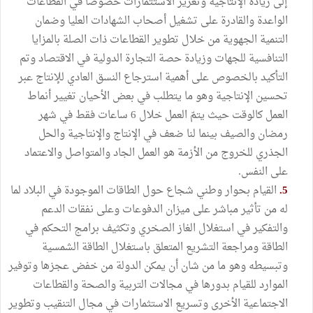
إلى زيادة الإنتاجية وتعزيز الاستثمارات خصوصا في القطاعات
الواعدة والقادرة على تشغيل أصحاب الشهادات العليا وضمان
التنمية الجهوية من خلال تطوير القطاعات ذات الصلة بالمزايا
التنافسية للجهات وزيادة حصة التجارة الدولية في الاقتصاد وتم
التأكيد بالخصوص على أهمية استرجاع النسق العادي للإنتاج عبر
تحسين الإنتاجية وهو ما يتطلب في بعض الأحيان تغيير أنماط
العمل كالوقت حيث يتمّ العمل خلال 6 ساعات فقط في شهر
رمضان والصيف بينما لنا ضعف في الإنتاج والإنتاجية والحل
الجذري للخروج من الأزمة هو العمل الجاد والمتواصل والاعتماد
على النفس.
5.
القيام بحوار وطني شجاع حول الطاقات الموجودة في البلاد لما
له من تأثير مباشر على ميزان الدفوعات وعلى نفقات الدعم
والتفكير في استغلال الغاز الصخري وتكثيف برامج التحكم في
الطاقة ومراجعة التشريع المتعلق باستغلال الطاقة الشمسية
وتبسيطه وهو ما من شان أن يمكن الدولة من خفض عجزها وتوفير
الموارد للقيام بدورها في مجالات التربية والصحة والقطاعات
الاجتماعية الأخرى وتسريع الاستثمارات في مجال التنقيب وتطوير