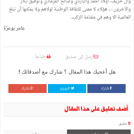
وآل خريف، أولاد أحمد والباردي وصالح القرمادي وتوفيق بكار
والآخرون...، هؤلاء لا معنى للثقافة الوطنية لولاهم ولا يمكنها أن تبلغ
العالمية الا وهم في مقدّمة الرّكب.
عامر بوعزة
أرسل إلى صديق
طباعة
هل أعجبك هذا المقال ؟ شارك مع أصدقائك !
شارك
التويتر
شارك
أضف تعليق على هذا المقال
0
تعليق
اكتب تعليق
تعليق