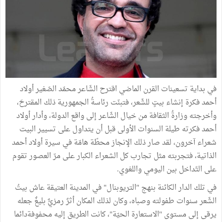
في بداية تسعينات القرن الماضي اقترح الشّاعر محمّد الصّغير أولاد
أحمد فكرة إنشاء بيتٍ للشّعر، فتبنّت رئاسةُ الجمهورية ذلك المقترحَ،
وأخرجته وزارةُ الثقافة من خيال الشّاعر إلى واقع الدولة، وأدار أولاد
أحمد فكرته طيلة السنوات الأولى قبل أن يتداول على تسيير البيت
شعراء آخرون، لقد صار ذلك الإنجاز محطّة هامّة في سيرة أولاد أحمد
الذاتية، فتجربته مثل تجارب كل الشعراء الكبار على مرّ العصور تقوم
على التّداخل بين اليومي واللغوي.
في تلك الدار الكائنة بنهج "التريوبنال" في المدينة العتيقة عاش بيتُ
الشّعر سنوات طفولته وصباه، وكان لذلك المكان أثرٌ رمزيٌّ بليغٌ جعله
يرقى إلى مستوى "الاستعارة الحيّة"، كانت الطريق إليه محفوفةدائما