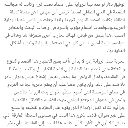
توفيق بكار لوحده بيتا للرواية على امتداد نصف قرن وكانت له مجالسه
النقدية في الحي الثقافي لمدينة تونس أين تنهض الآن مدينة كاملة
للثقافة وكانت لمحمد الباردي تجربة رائعة جعلت من قابس قطبا للرواية
العربية،وللجامعات اهتمام دؤوب بالسرد في وحدات البحث والمخابر
العلمية، هذا غيض من فيض، فهناك تجارب أخرى متفرّقة هنا وهناك في
عواصم عربية أخرى تسعى كلها في الاحتفاء بالرواية وتنويع أشكال
العناية بها.
تجربة بيت الرواية إذن لا بدّ أن تأخذ بعين الاعتبار هذا التعدّد والتنوّع
والكثافة حتى تنضم ّمنذ البداية إلى لائحة الكبار، بل وتتّخذ لها مكانا
في المقدمة، وكمال الرياحي بما يحظى به من إشعاع عربي ودولي قادر
بلا شك على ذلك، ولن يكون صعبا عليه أن يعمّم تجربة نجاحه الفردي
في سياق المؤسسة التي أصبح يمثلّها، ثم إن بيت الرواية يتأسّس
ونحن في عنفوان المجتمع الرّقمي حيث التّشابه والتّماثل والنّمطية
جراثيم فتّاكة تقتل الإبداع الذي يقوم على التفرّد والقطيعة والنسج
على غير منوال، فكيف يكون هذا البيت في مستوى اللحظة الفارقة التي
نعيش؟ لا أرى في الأفق الاّ أن يطمح هذا البيت إلى العالميّة، وأن يفكّر