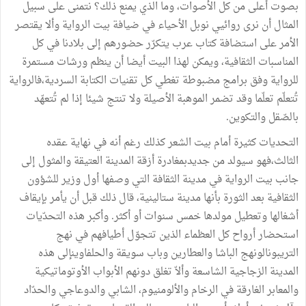
بصوت أعلى من كل الأصوات، وما الذي يمنع ذلك؟ نتمنى على سبيل
المثال أن نرى روائيي نوبل الأحياء في ضيافة بيت الرواية وألا يقتصر
الأمر على استضافة كتاب عرب يتكرّر حضورهم إلى بلادنا في كل
المناسبات الثقافية، ويمكن لهذا البيت أيضا أن ينظم ورشات مستمرة
للرواية وفق برامج مضبوطة تغطي كل تقنيات الكتابة السردية،فالرواية
تُتعلّم تعلّما وقد تضمر الموهبة الأصيلة ولا تنتج شيئا إذا لم تُتعهّد
بالصّقل والتكوين.
التحديات كثيرة أمام بيت الشعر كذلك رغم أنه في نهاية عقده
الثالث،فهو سيولد من جديدبمغادرة أزقة المدينة العتيقة والمثول إلى
جانب بيت الرواية في مدينة الثقافة التي وصفها أول وزير للشؤون
الثقافية بعد الثورة بأنها مدينة ستالينية، قال ذلك قبل أن يأمر بإيقاف
أشغالها وتعطيل مولدها خمس سنوات أو أكثر. وأكبر هذه التحدّيات
استحضار أرواح كل العظماء الذين تتجوّل أطيافهم في نهج
التريبونالونهج الباشا والعطارين وباب سويقة والحلفاوينإلى هذه
المدينة الزجاجية الشاسعة وألاّ تغلق دونهم الأبواب الأوتوماتيكية
والمعابر الغارقة في الرخام والألومنيوم، الشابي والدوعاجي والحدّاد