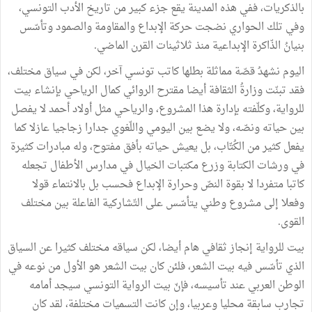
بالذكريات، ففي هذه المدينة يقع جزء كبير من تاريخ الأدب التونسي،
وفي تلك الحواري نضجت حركة الإبداع والمقاومة والصمود وتأسّس
بنيانُ الذّاكرة الإبداعية منذ ثلاثينات القرن الماضي.
اليوم نشهدُ قصّة مماثلة بطلها كاتب تونسي آخر، لكن في سياق مختلف،
فقد تبنّت وزارةُ الثقافة أيضا مقترح الروائي كمال الرياحي بإنشاء بيت
للرواية، وكلّفته بإدارة هذا المشروع، والرياحي مثل أولاد أحمد لا يفصل
بين حياته ونصّه، ولا يضع بين اليومي واللّغوي جدارا زجاجيا عازلا كما
يفعل كثير من الكُتّاب، بل يعيش حياته بأفق مفتوح، وله مبادرات كثيرة
في ورشات الكتابة وزرع مكتبات الخيال في مدارس الأطفال تجعله
كاتبا متفردا لا بقوة النصّ وحرارة الإبداع فحسب بل بالانتماء قولا
وفعلا إلى مشروع وطني يتأسّس على التّشاركية الفاعلة بين مختلف
القوى.
بيت للرواية إنجاز ثقافي هام أيضا، لكن سياقه مختلف كثيرا عن السياق
الذي تأسّس فيه بيت الشعر، فلئن كان بيت الشعر هو الأول من نوعه في
الوطن العربي عند تأسيسه، فإنّ بيت الرواية التونسي سيجد أمامه
تجارب سابقة محليا وعربيا، وإن كانت التسميات مختلفة، لقد كان