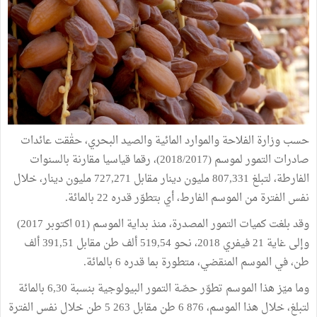
حسب وزارة الفلاحة والموارد المائية والصيد البحري، حقٰقت عائدات
صادرات التمور لموسم (2018/2017)، رقما قياسيا مقارنة بالسنوات
الفارطة، لتبلغ 807,331 مليون دينار مقابل 727,271 مليون دينار، خلال
نفس الفترة من الموسم الفارط، أي بتطوّر قدره 22 بالمائة.
وقد بلغت كميات التمور المصدرة، منذ بداية الموسم (01 اكتوبر 2017)
وإلى غاية 21 فيفري 2018، نحو 519,54 ألف طن مقابل 391,51 ألف
طن، في الموسم المنقضي، متطورة بما قدره 6 بالمائة.
وما ميّز هذا الموسم تطوّر حصّة التمور البيولوجية بنسبة 6,30 بالمائة
لتبلغ، خلال هذا الموسم، 876 6 طن مقابل 263 5 طن خلال نفس الفترة