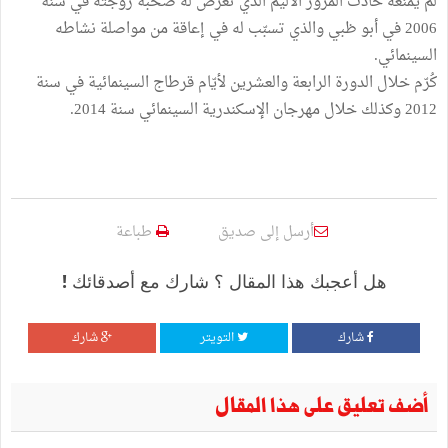
لم يمنعه حادث المرور الأليم الذي تعرّض له صحبة زوجته في سنة
2006 في أبو ظبي والذي تسبّب له في إعاقة من مواصلة نشاطه
السينمائي.
كُرّم خلال الدورة الرابعة والعشرين لأيّام قرطاج السينمائية في سنة
2012 وكذلك خلال مهرجان الإسكندرية السينمائي سنة 2014.
أرسل إلى صديق
طباعة
هل أعجبك هذا المقال ؟ شارك مع أصدقائك !
شارك
التويتر
شارك
أضف تعليق على هذا المقال