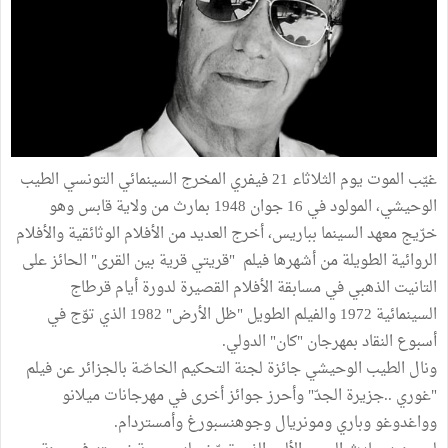
غيّب الموت يوم الثلاثاء 21 فيفري المخرج السينمائي التونسي الطيب
الوحيشي، المولود في 16 جوان 1948 بمارث من ولاية قابس وهو
خرّيج معهد السينما بباريس، أخرج العديد من الأفلام الوثائقية والأفلام
الروائية الطويلة من أشهرها فيلم "قريتي قرية بين القرى" الحائز على
التانيت الذهبي في مسابقة الأفلام القصيرة لدورة أيام قرطاج
السينمائية 1972 والفيلم الطويل "ظل الأرض" 1982 الذي توّج في
أسبوع النقاد بمهرجان "كان" الدولي.
ونال الطيب الوحيشي جائزة لجنة التحكيم الخاصّة بالجزائر عن فيلم
"غوري ..جزيرة الجدّ" وأحرز جوائز أخرى في مهرجانات ميلانو
وواغدوغو وباري ومونريال وجوهنسبورغ وأمستردام.