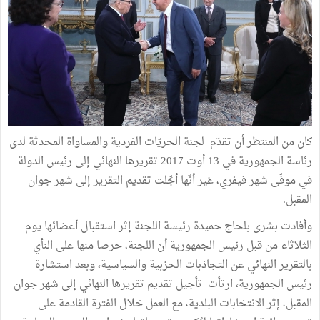
كان من المنتظر أن تقدّم لجنة الحريّات الفردية والمساواة المحدثة لدى
رئاسة الجمهورية في 13 أوت 2017 تقريرها النهائي إلى رئيس الدولة
في موفّى شهر فيفري، غير أنّها أجِّلت تقديم التقرير إلى شهر جوان
المقبل.
وأفادت بشرى بلحاج حميدة رئيسة اللجنة إثر استقبال أعضائها يوم
الثلاثاء من قبل رئيس الجمهورية أنّ اللجنة، حرصا منها على النأي
بالتقرير النهائي عن التجاذبات الحزبية والسياسية، وبعد استشارة
رئيس الجمهورية، ارتأت تأجيل تقديم تقريرها النهائي إلى شهر جوان
المقبل، إثر الانتخابات البلدية، مع العمل خلال الفترة القادمة على