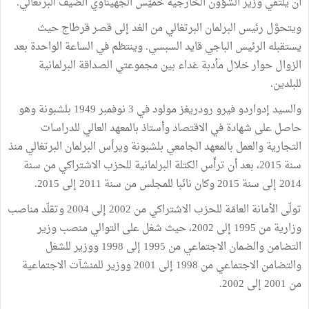
أن يلتقي وزير الشؤون الخارجية خميّس الجهيناوي الضيف البرتغالي.
ويتحوَّل رئيس البرلمان البرتغالي من الغد إلى قصر قرطاج حيث
يستقبله الرئيس الباجي قايد السبسي. وينتظم في الساعة الواحدة بعد
الزوال حوار خلال مأدبة غداء بين مجموعتي الصداقة البرلمانية
للبلدين.
والسيد إدواردو فيرو رودريغز مولود في 3 نوفمبر 1949 بلشبونة وهو
حاصل على شهادة في الاقتصاد وأستاذ بالمعهد العالي للدراسات
التجارية والعمل بالمعهد الجامعي بلشبونة ويرأس البرلمان البرتغالي منذ
سنة 2015، بعد أن ترأّس الكتلة البرلمانية للحزب الاشتراكي من سنة
2014 إلى سنة 2015 وكان نائبا للمجلس من سنة 2011 إلى 2015.
تولّى الأمانة العامّة للحزب الاشتراكي من 2002 إلى 2004 وتقلّد مناصب
وزارية من 1995 إلى 2002، حيث شغل على التوالي منصب وزير
التضامن والضمان الاجتماعي من 1995 إلى 1998 ووزير للشغل
والتضامن الاجتماعي من 1998 إلى 2001 ووزير للمنشآت الاجتماعية
من 2001 إلى 2002.