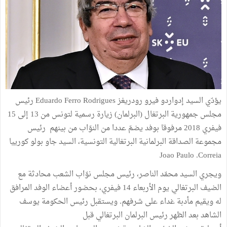
يؤدّي السيد إدواردو فيرو رودريغز Eduardo Ferro Rodrigues رئيس
مجلس جمهورية البرتغال (البرلمان) زيارة رسمية لتونس من 13 إلى 15
فيفري 2018 مرفوقا بوفد يضمّ عددا من النوّاب من بينهم رئيس
مجموعة الصداقة البرلمانية البرتغالية التونسية، السيد جاو بولو كورييا
Joao Paulo .Correia
ويجري السيد محمّد الناصر، رئيس مجلس نوّاب الشعب محادثة مع
الضيف البرتغالي يوم الأربعاء 14 فيفري، بحضور أعضاء الوفد المرافق
له ويقيم مأدبة غداء على شرفهم. ويستقبل رئيس الحكومة يوسف
الشاهد بعد الظهر رئيس البرلمان البرتغالي قبل