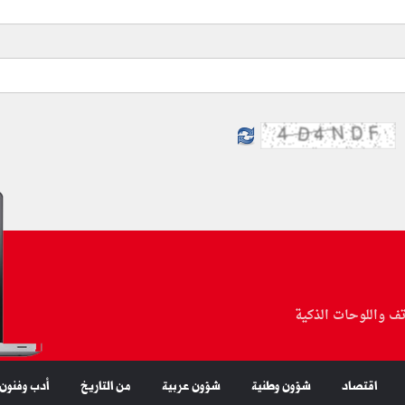
تف واللوحات الذكية
اقتصاد
شؤون وطنية
شؤون عربية
من التاريخ
أدب وفنون