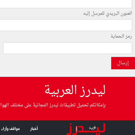
العنون البريدي للمرسل إليه
رمز الحماية
إرسال
ليدرز العربية
بإمكانكم تحميل تطبيقات ليدرز المجانية على مختلف الهوا
أخبار
مواقف وآراء