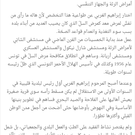
أمراض الرئة والجهاز التنفّسي.
اختار إبراهيم الغربي عن طواعية هذا التخصّص لأنّ هاله ما رأى من
تفشّ لمرض معد كمرض السلّ الذي كان يصيب العديد من أبناء بلده
بسب سوء التغذية وانعدام قواعد الصحّة.
عمل منذ بداية الخمسينات من القرن الماضي في مستشفى الشابّي
لأمراض الرئة ومستشفى شارل نيكول والمستشفى العسكري
ومستشفى أريانة. وساهم في انطلاق مكافحة مرض السلّ في تونس
عام 1956 وكذلك في تأسيس الهلال الأحمر التونسي الذي ظلّ رئيسه
لسنوات طويلة.
وعندما أصبح المرحوم إبراهيم الغربي أوّل رئيس لبلدية قليبية في
السنوات الأولى من الاستقلال لم يكن مسقط رأسه سوى قرية صغيرة
يعيش أهاليها على الفلاحة والصيد البحري فساهم في تطوير بنيتها
الأساسية وفي النهوض بأوضاعها حتّى أضحت من أجمل مدن الوطن
القبلي وأكثرها تطوّرا.
ولم يقتصر نشاط الفقيد على الطبّ والعمل البلدي والجمعياتي، بل شمل