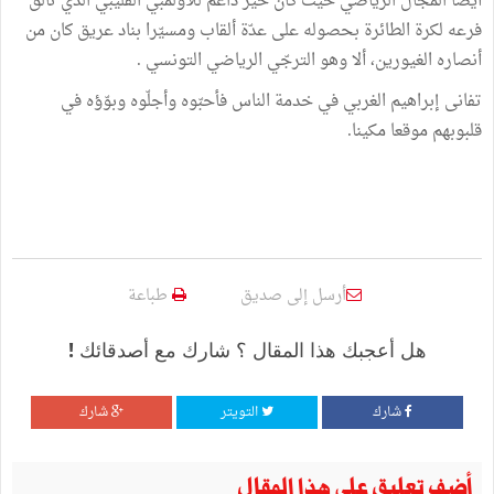
أيضا المجال الرياضي حيث كان خير داعم للأولمبي القليبي الذي تألّق
فرعه لكرة الطائرة بحصوله على عدّة ألقاب ومسيّرا بناد عريق كان من
أنصاره الغيورين، ألا وهو الترجّي الرياضي التونسي .
تفانى إبراهيم الغربي في خدمة الناس فأحبّوه وأجلّوه وبوّؤه في
قلبوبهم موقعا مكينا.
أرسل إلى صديق
طباعة
هل أعجبك هذا المقال ؟ شارك مع أصدقائك !
شارك
التويتر
شارك
أضف تعليق على هذا المقال