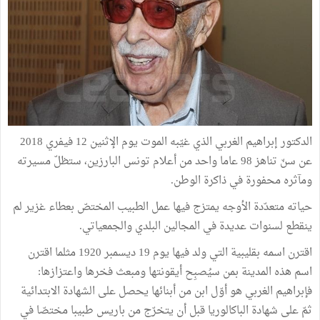
الدكتور إبراهيم الغربي الذي غيّبه الموت يوم الإثنين 12 فيفري 2018
عن سنّ تناهز 98 عاما واحد من أعلام تونس البارزين، ستظلّ مسيرته
ومآثره محفورة في ذاكرة الوطن.
حياته متعدّدة الأوجه يمتزج فيها عمل الطبيب المختصّ بعطاء غزير لم
ينقطع لسنوات عديدة في المجالين البلدي والجمعياتي.
اقترن اسمه بقليبية التي ولد فيها يوم 19 ديسمبر 1920 مثلما اقترن
اسم هذه المدينة بمن سيُصبِح أيقونتها ومبعث فخرها واعتزازها:
فإبراهيم الغربي هو أوّل ابن من أبنائها يحصل على الشهادة الابتدائية
ثمّ على شهادة الباكالوريا قبل أن يتخرّج من باريس طبيبا مختصّا في