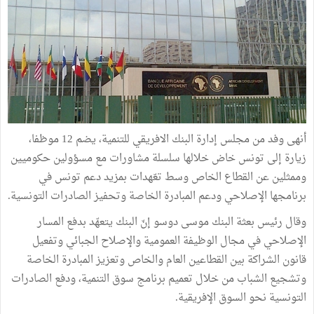
أنهى وفد من مجلس إدارة البنك الافريقي للتنمية، يضم 12 موظفا،
زيارة إلى تونس خاض خلالها سلسلة مشاورات مع مسؤولين حكوميين
وممثلين عن القطاع الخاص وسط تعّهدات بمزيد دعم تونس في
برنامجها الإصلاحي ودعم المبادرة الخاصة وتحفيز الصادرات التونسية.
وقال رئيس بعثة البنك موسى دوسو إنّ البنك يتعهّد بدفع المسار
الإصلاحي في مجال الوظيفة العمومية والإصلاح الجبائي وتفعيل
قانون الشراكة بين القطاعين العام والخاص وتعزيز المبادرة الخاصة
وتشجيع الشباب من خلال تعميم برنامج سوق التنمية، ودفع الصادرات
التونسية نحو السوق الإفريقية.