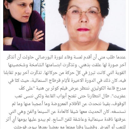
عندما طلب مني أن أقدم لمسة وفاء لنورة البورصالي حاولت أن أتذكّر
آخر صورة لها علقت بذهني. وتذكّرت ابتسامتها الشامخة وشخصيتها
القوية التي كانت تبرز في كلّ حركة من حركاتها. تذكّرت آخر يوم تقابلنا
فيه، كان ذلك في الدورة الاخيرة لأيّام قرطاج السنمائية، حيث كنّا في
مدرج قاعة الكوليزي ننتظر عرض فيلم كوثر بن هنية "على كفّ
عفريت". طال انتظارنا حتى تفتح أبواب القاعة ولكي ننسى تعب
الوقوف، بقينا نتحدث عن الأفلام المعروضة وما أعجبنا منها وما لم
نستسغه. كان الحديث معها شيقا كالعادة عن السينما والفنّ وهي التي
عرفتها ناقدة سينمائية وعاشقة للفنّ السابع. لم يبدو عليها يومها أي أثر
للتعب أو المرض وقضينا وقتا ممتعا مع بعضنا بعدها بيوم، فوجئت