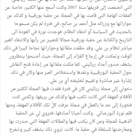
التي انضممت إلى فريقها سنة 2007 وكنت أسمع عنها الكثير، خاصة عن
الملفات الهامة التي قامت بها في المجلة عن حقبة بورقيبة و كذلك عن
حواراتها مع وزرائه مثل أحمد بن صالح، في فترة لم يكن مسموحا
بالحديث في السياسة أو انتقاد النظام. فوجدت نورة في العودة الى
التاريخ والكتابة عن حقبة بورقيبة مجالا للتعبير عن رأيها والانتقاد الغير
مباشر لنظام بن علي. وقد حقّقت ملفّاتها وحواراتها نجاحا كبيرا في ذلك
الوقت وتمكنت في إرجاع القرّاء إلى المجلة، حيث أصبحوا ينتظرون
بشغف صدور أعداد رياليتي. كما مكنت ملفاتها من إعادة فتح النقاش
حول الحقبة البورقيبية ونقدها واستخلاص العبر منها وكان في ذلك
إشارة غير مباشرة وتقييم لخليفته أي بن علي.
دخولي إلى مجلة رياليتي كان في فترة فقدت فيها المجلة الكثير من
الأقلام المهمّة التي كانت تكتب فيها وكذلك من بريقها، ولكنني كنت
فخورة إلى حد ما بالعمل في مجلة عرفت كلّ تلك الأقلام المهمّة، ومنها
قلم نورة البورصالي . وكنت أحيانا أصادفها، فتروي لي عن الحقبة
الذهبية للمجلة ومن كان يكتب فيها والمقالات المهمّة التي صدرت بها
ومعارضتها للسلطة في حقبة ما. كانت تروي ذلك بشغف كبير وتنفرج