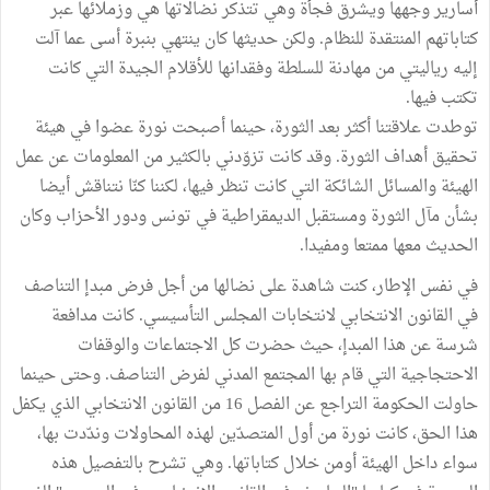
أسارير وجهها ويشرق فجأة وهي تتذكر نضالاتها هي وزملائها عبر
كتاباتهم المنتقدة للنظام. ولكن حديثها كان ينتهي بنبرة أسى عما آلت
إليه رياليتي من مهادنة للسلطة وفقدانها للأقلام الجيدة التي كانت
تكتب فيها.
توطدت علاقتنا أكثر بعد الثورة، حينما أصبحت نورة عضوا في هيئة
تحقيق أهداف الثورة. وقد كانت تزوّدني بالكثير من المعلومات عن عمل
الهيئة والمسائل الشائكة التي كانت تنظر فيها، لكننا كنّا نتناقش أيضا
بشأن مآل الثورة ومستقبل الديمقراطية في تونس ودور الأحزاب وكان
الحديث معها ممتعا ومفيدا.
في نفس الإطار، كنت شاهدة على نضالها من أجل فرض مبدإ التناصف
في القانون الانتخابي لانتخابات المجلس التأسيسي. كانت مدافعة
شرسة عن هذا المبدإ، حيث حضرت كل الاجتماعات والوقفات
الاحتجاجية التي قام بها المجتمع المدني لفرض التناصف. وحتى حينما
حاولت الحكومة التراجع عن الفصل 16 من القانون الانتخابي الذي يكفل
هذا الحق، كانت نورة من أول المتصدّين لهذه المحاولات وندّدت بها،
سواء داخل الهيئة أومن خلال كتاباتها. وهي تشرح بالتفصيل هذه