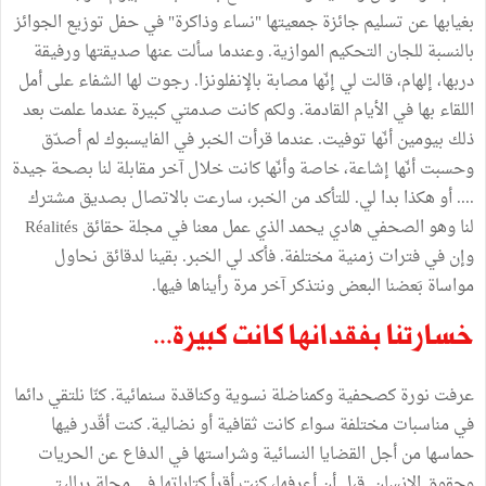
بغيابها عن تسليم جائزة جمعيتها "نساء وذاكرة" في حفل توزيع الجوائز
بالنسبة للجان التحكيم الموازية. وعندما سألت عنها صديقتها ورفيقة
دربها، إلهام، قالت لي إنّها مصابة بالإنفلونزا. رجوت لها الشفاء على أمل
اللقاء بها في الأيام القادمة. ولكم كانت صدمتي كبيرة عندما علمت بعد
ذلك بيومين أنّها توفيت. عندما قرأت الخبر في الفايسبوك لم أصدّق
وحسبت أنّها إشاعة، خاصة وأنّها كانت خلال آخر مقابلة لنا بصحة جيدة
.... أو هكذا بدا لي. للتأكد من الخبر، سارعت بالاتصال بصديق مشترك
لنا وهو الصحفي هادي يحمد الذي عمل معنا في مجلة حقائق Réalités
وإن في فترات زمنية مختلفة. فأكد لي الخبر. بقينا لدقائق نحاول
مواساة بَعضنا البعض ونتذكر آخر مرة رأيناها فيها.
خسارتنا بفقدانها كانت كبيرة...
عرفت نورة كصحفية وكمناضلة نسوية وكناقدة سنمائية. كنّا نلتقي دائما
في مناسبات مختلفة سواء كانت ثقافية أو نضالية. كنت أقّدر فيها
حماسها من أجل القضايا النسائية وشراستها في الدفاع عن الحريات
وحقوق الانسان. قبل أن أعرفها، كنت أقرأ كتاباتها في مجلة رياليتي