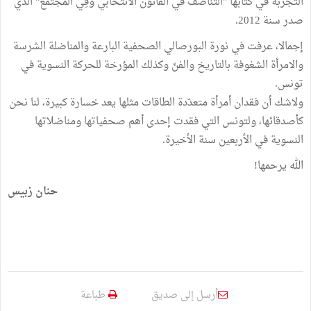
التجربة في كتابها "التناصف في القانون الانتخابي وفِي المجتمع" الذي
صدر سنة 2012.
إجمالا، عرفت في نورة البورصالي الصحفية البارعة والمناضلة الشرسة
والامرأة الشغوفة بالتاريخ والفنّ وكذلك المؤرخة للحركة النسوية في
تونس.
ولاشك أن فقدان أمرأة متعدّدة الطاقات مثلها يعد خسارة كبيرة، لنا نحن
كأصدقائها، ولتونس التي فقدت إحدى أهم صحفياتها ومناضلاتها
النسوية في الأربعين سنة الأخيرة.
الله يرحمها!
حنان زبيس
أرسل إلى صديق
طباعة