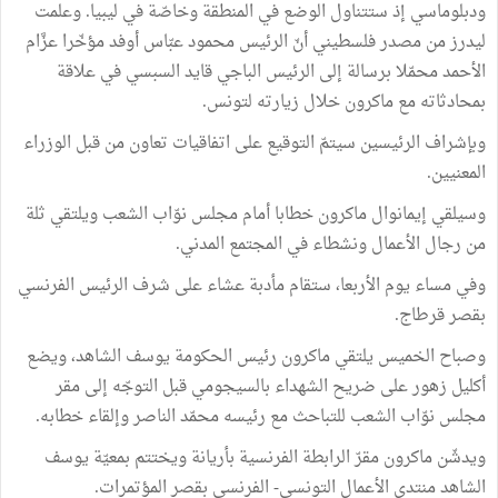
ودبلوماسي إذ ستتناول الوضع في المنطقة وخاصّة في ليبيا. وعلمت
ليدرز من مصدر فلسطيني أنّ الرئيس محمود عبّاس أوفد مؤخّرا عزَّام
الأحمد محمّلا برسالة إلى الرئيس الباجي قايد السبسي في علاقة
بمحادثاته مع ماكرون خلال زيارته لتونس.
وبإشراف الرئيسين سيتمّ التوقيع على اتفاقيات تعاون من قبل الوزراء
المعنيين.
وسيلقي إيمانوال ماكرون خطابا أمام مجلس نوّاب الشعب ويلتقي ثلة
من رجال الأعمال ونشطاء في المجتمع المدني.
وفي مساء يوم الأربعا، ستقام مأدبة عشاء على شرف الرئيس الفرنسي
بقصر قرطاج.
وصباح الخميس يلتقي ماكرون رئيس الحكومة يوسف الشاهد، ويضع
أكليل زهور على ضريح الشهداء بالسيجومي قبل التوجّه إلى مقر
مجلس نوّاب الشعب للتباحث مع رئيسه محمّد الناصر وإلقاء خطابه.
ويدشّن ماكرون مقرّ الرابطة الفرنسية بأريانة ويختتم بمعيّة يوسف
الشاهد منتدى الأعمال التونسي- الفرنسي بقصر المؤتمرات.