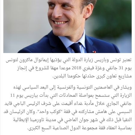
تعتبر تونس وباريس زيارة الدولة التي يؤدّيها إيمانوال ماكرون لتونس
يوم 31 جانفي وغرّة فيفري 2018 موعدا مهمّا للشروع في إنجاز
مشاريع تعاون كبرى حدّدتها حكومتا البلدين.
ويشار في العاصمتين التونسية والفرنسية إلى البعد السياسي لهذه
الزيارة التي ستسمح بمواصلة المحادثات التي بدأت بباريس يوم 11
جانفي الجاري خلال مأدبة غداء أقيمت على شرف الرئيس الباجي قايد
السبسي على هامش مشاركته في قمّة "كوكب واحد". وكان الرئيسان قد
التقيا قبل ذلك في شهر جوان الماضي في مدينة تاورمينا الإيطالية
بمناسبة انعقاد قمّة مجموعة الدول الصناعية السبع الكبرى.