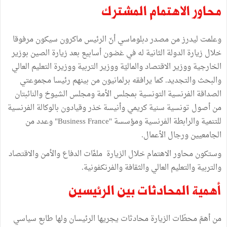
محاور الاهتمام المشترك
وعلمت ليدرز من مصدر دبلوماسي أنّ الرئيس ماكرون سيكون مرفوقا
خلال زيارة الدولة الثانية له في غضون أسابيع بعد زيارة الصين بوزير
الخارجية ووزير الاقتصاد والماليّة ووزير التربية ووزيرة التعليم العالي
والبحث والتجديد. كما يرافقه برلمانيون من بينهم رئيسا مجموعتي
الصداقة الفرنسية التونسية بمجلس الأمة ومجلس الشيوخ والنائبتان
من أصول تونسية سنية كريمي وأنيسة خذر وقيادون بالوكالة الفرنسية
للتنمية والرابطة الفرنسية ومؤسسة "Business France" وعدد من
الجامعيين ورجال الأعمال.
وستكون محاور الاهتمام خلال الزيارة ملفّات الدفاع والأمن والاقتصاد
والتربية والتعليم العالي والثقافة والفرنكفونية.
أهمية المحادثات بين الرئيسين
من أهمّ محطّات الزيارة محادثات يجريها الرئيسان ولها طابع سياسي