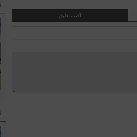
ا
اكتب تعليق
ا