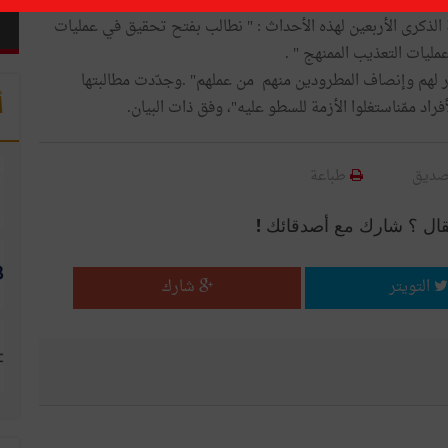
تي جدّت في أحداث 26 جانفي 1978.
صدره يوم الجمعة 26 جانفي 2018، بمناسبة الذكرى الأربعين لهذه الأحداث : " نطالب بفتح تحقيق في عمليات
ليات التعذيب الممنهج " .
ار لهم وإنصاف المطرودين منهم من عملهم" .وجدّدت مطالبتها
أ
فراد ممّناستغلوا الأزمة للسطو عليه"، وفق ذات البيان.
صديق
طباعة
قال ؟ شارك مع أصدقائك !
التويتر
شارك