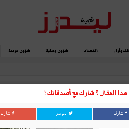
ف وآراء
اقتصاد
شؤون وطنية
شؤون عربية
ذا المقال ؟ شارك مع أصدقائك !
في الذكرى الأربعين لأحداث 26 جانفي
شارك
التويتر
شارك