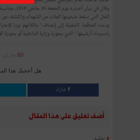
طالب الاتحاد العام التونسي للشغل بفتح تحقيق في عمليات القتل ال
وقال في بيان أ
القتل التي سقط ضحيتها المئات من الشهداء والكشف عن عم
ودعت المنظّمة الشغيلة إلى إنصاف " عائلاتهم وردّ الإعتب
باسترداد أرشيفها " الذي بحوزة وزارة الداخلية أو بحوزة الأ
أرسل إلى 
هل أعجبك هذا الم
شارك
أضف تعليق على هذا المقال
تعليق
0