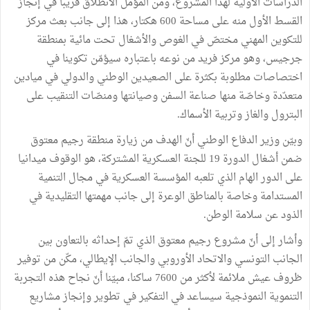
الدراسات الأولية لهذا المشروع، ومن المؤمل الانطلاق قريبا في إنجاز
القسط الأول منه على مساحة 600 هكتار، هذا إلى جانب بعث مركز
للتكوين المهني مختصّ في الغوص والأشغال تحت مائية بمنطقة
جرجيس، وهو مركز فريد من نوعه باعتباره سيؤمّن تكوينا في
اختصاصات مطلوبة بكثرة على الصعيدين الوطني والدولي في ميادين
متعدّدة وخاصّة منها صناعة السفن وصيانتها ومنصّات التنقيب على
البترول والغاز وتربية الأسماك.
وبيّن وزير الدفاع الوطني أنّ الهدف من زيارة منطقة رجيم معتوق
ضمن أشغال الدورة 19 للجنة العسكرية المشتركة، هو الوقوف ميدانيا
على الدور الهام الذي تلعبه المؤسسة العسكرية في مجال التنمية
المستدامة وخاصة بالمناطق الوعرة إلى جانب مهمتها التقليدية في
الذود عن سلامة الوطن.
وأشار إلى أنّ مشروع رجيم معتوق الذي تمّ إحداثه بالتعاون بين
الجانب التونسي والاتحاد الأوروبي والجانب الإيطالي، مكّن من توفير
ظروف عيش ملائمة لأكثر من 7600 ساكنا، مبيّنا أنّ نجاح هذه التجربة
التنموية النموذجية سيساعد في التفكير في تطوير وإنجاز مشاريع