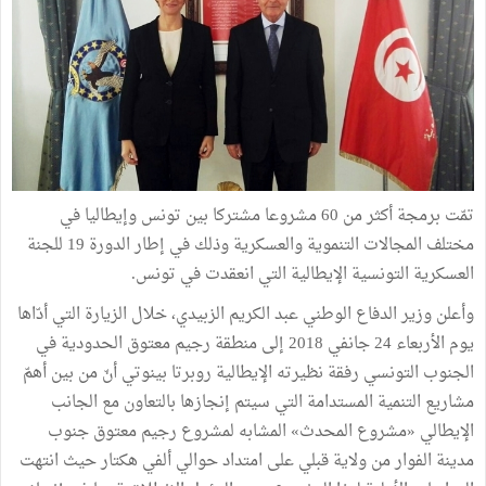
تمّت برمجة أكثر من 60 مشروعا مشتركا بين تونس وإيطاليا في
مختلف المجالات التنموية والعسكرية وذلك في إطار الدورة 19 للجنة
العسكرية التونسية الإيطالية التي انعقدت في تونس.
وأعلن وزير الدفاع الوطني عبد الكريم الزبيدي، خلال الزيارة التي أدّاها
يوم الأربعاء 24 جانفي 2018 إلى منطقة رجيم معتوق الحدودية في
الجنوب التونسي رفقة نظيرته الإيطالية روبرتا بينوتي أنّ من بين أهمّ
مشاريع التنمية المستدامة التي سيتم إنجازها بالتعاون مع الجانب
الإيطالي «مشروع المحدث» المشابه لمشروع رجيم معتوق جنوب
مدينة الفوار من ولاية قبلي على امتداد حوالي ألفي هكتار حيث انتهت