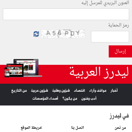
العنون البريدي للمرسل إليه
رمز الحماية
إرسال
ليدرز العربية
أخبار
مواقف وآراء
اقتصاد
شؤون وطنية
شؤون عربية
من التاريخ
أدب وفنون
من يكون؟
أصداء المؤسسات
في ليدرز
من نحن
اتصل بنا
خريطة الموقع