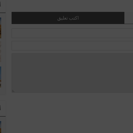
ا
اكتب تعليق
ا