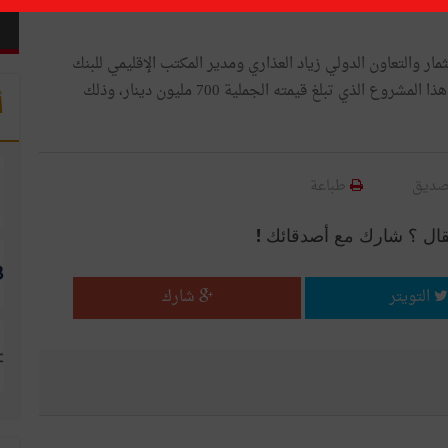
يساهم البنك الإفريقي للتنمية في تمويل إنجاز مشروع قنطرة بنزرت بقرض تناهز قيمته 122 مليون أورو أي ما يعادل 362
 2018 وزير التنمية والاستثمار والتعاون الدولي زياد العذاري ومدير المكتب الإقليمي للبنك
الإفريقي للتنمية بتونس محمد العزيزي على اتفاقية تمويل هذا المشروع الذي تبلغ قيمته الجملية 700 مليون دينار، وذلك
أ
صديق
طباعة
قال ؟ شارك مع أصدقائك !
التويتر
شارك