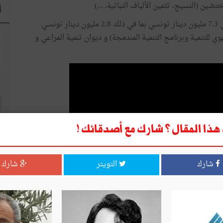
ا
وتبلغ التكلفة الجملية للاستثمارات في البنية التحتية حوالي 7.3 مليون دينار تونسي بما في ذلك 2.8 مليون دينار تونسي
ي للتنمية وبرنامج التنمية المندمجة) و ديوان تنمية المراعي و
ذا المقال ؟ شارك مع أصدقائك !
شارك
التويتر
شارك