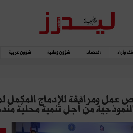
ف وآراء
اقتصاد
شؤون وطنية
شؤون عربية
 عمل ومرافقة للإدماج المكمل لمن
جية من أجل تنمية محليّة مندمجة"‎ (فيديو 