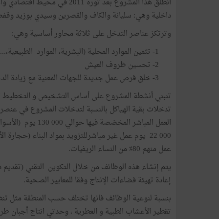
انطلق هذا المشروع بعد ثورة 
داخلية وهي: سليانة والكاف والقصرين وسيدي بوزيد وقفص
وترتكز عناصر التدخل على ثلاثة محاور أساسية وهي:
1- تثمين الموارد المحلية (البشرية، الموارد الطبيعية،...)،
2- تحسين ظروف العيش
3- خلق فرص عمل جديدة للجهات المعنية مع زيادة الدخل المحلي.
تنبني أنشطة المشروع على أساس التشخيص و التخطيط التشا
العمل المباشر المخص
عمل منهم 80٪ من النساء الريفيات.
يتم إنشاء هذه الوظائف من خلال التكوين التقني (تقديم دو
إعادة تهيئة فضاءات الإنتاج وفقا للمعايير الصحية.
بنسبة لنوعية الوظائف فانها تختلف حسب المنطقة مثل تن