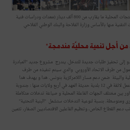
يبلغ الحجم الجملي للاستثمار لإنشاء 06 وحدات تثمين للمنتجات المحلية ما يقارب من 800 ألف دينار (معدات ودراسات فنية
تقنية منها بالأساس وزارة الفلاحة والبنك الوطني الفلاحي
 من أجل تنمية محليّة مندمجة"
أدو إلى تحفيز طلبات جديدة للتدخل. يندرج مشروع جديد "المبادرة
ية من أجل تنمية محليّة مندمجة" (2018-2022) الممول من طرف الاتحاد الأوروبي والدي سيتم تنفيذه من طرف
لية والبيئة ضمن دعم مسار اللامركزية بتونس. هدا و يهدف هدا
المشروع الى خلق ديناميكية اقتصادية محلية تنتج فرص عمل لائقة في 12 بلدية حديثة العهد في أربع ولايات منها : جندوبة
ر بين مختلف الجهات الفاعلة المحلية و صياغة تدخلات متكاملة
 ومتوسطة. بنسبة لنوعية التدخلات ستشمل "البنية التحتية"
جانب دعم القطاع الخاص، وتنظيم الفاعلين الاقتصاديين الصغار، تثمين