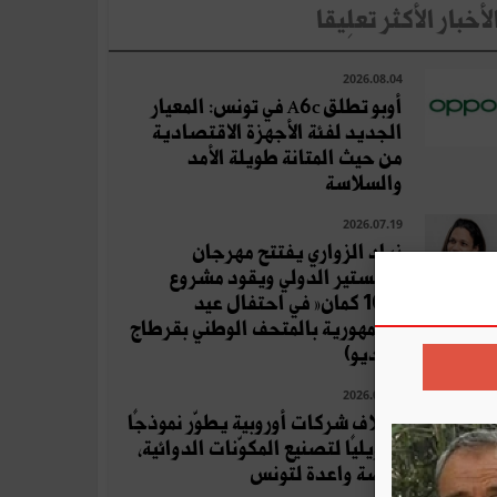
لأخبار الأكثر تعلِيقا
2026.08.04
أوبو تطلق A6c في تونس: المعيار
الجديد لفئة الأجهزة الاقتصادية
من حيث المتانة طويلة الأمد
والسلاسة
2026.07.19
زياد الزواري يفتتح مهرجان
المنستير الدولي ويقود مشروع
«100 كمان» في احتفال عيد
الجمهورية بالمتحف الوطني بقرطاج
(فيديو)
2026.08.06
ائتلاف شركات أوروبية يطوّر نموذجًا
تحويليًا لتصنيع المكوّنات الدوائية،
فرصة واعدة لتونس