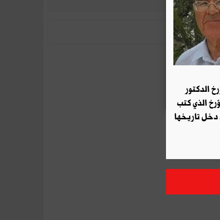
رخ الدكتور
ؤرخ الذي كتب
 دخل تاريخها