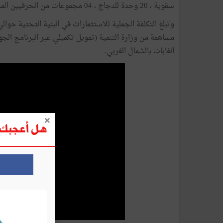
سقوية ، 20 وحدة للدجاج ، 04 مجموعات من الحرفيين المختصّين (النسيج، تثمين الألياف النباتية، ...)
مساهمة من وزارة التنمية (تمويل تكميلي عبر البرنامج الجهو
الغابات بالشمال الغربي.
هل أعجبك ه