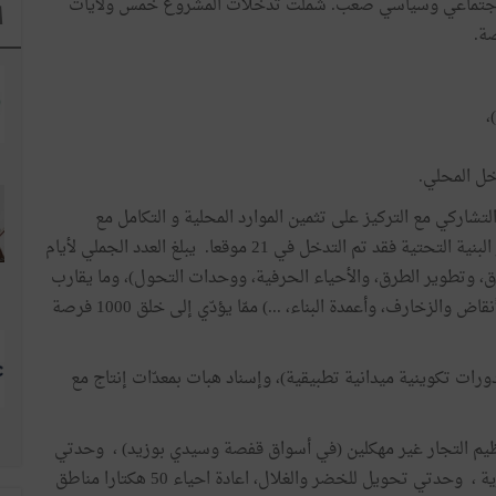
2011 في محيط اقتصادي واجتماعي وسياسي صعب. شملت تدخلات المشروع خمس ولايات
ا
ة.
ركي مع التركيز على تثمين الموارد المحلية و التكامل مع
تدخلات بقية الهياكل بالنسبة لتدخلات المشروع في عنصر البنية التحتية فقد تم التدخل في 21 موقعا. يبلغ العدد الجملي لأيام
ّصة فيها حوالي 000 130 يوم (الأسواق، وتطوير الطرق، والأحياء الحرفية، ووحدات التحول)، وما يقارب
000 22 يوم عمل غير مباشرللتزويد بمواد البناء (حجارة الأنقاض والزخارف، وأعمدة البناء، ...) ممّا يؤدّي إلى خلق 1000 فرصة
رات تكوينية ميدانية تطبيقية)، وإسناد هبات بمعدّات إنتاج مع
ظيم التجار غير مهكلين (في أسواق قفصة وسيدي بوزيد) ، وحدتي
تقطير الأعشاب الطبية و العطرية ، وحدتي انتاج أجبان طرية ، وحدتي تحويل للخضر والغلال، اعادة احياء 50 هكتارا مناطق