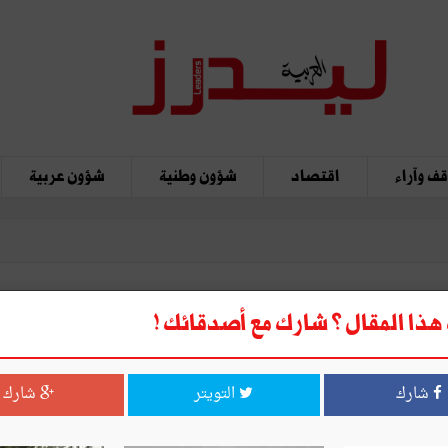
ف وآراء
اقتصاد
شؤون وطنية
شؤون عربية
ذا المقال ؟ شارك مع أصدقائك !
شارك
التويتر
شارك