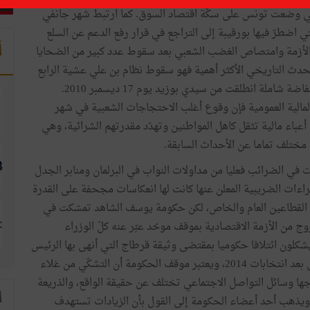
تي وضعت تونس على سكّة اقتصاد السوق. كما ارتبط شهر جانفي
الخبز في 1984 تلك التي اضطرّ فيها بورقيبة إلى التراجع في قرار رفع الدعم عن السلع
أ
ل الأزمة وامتصاص الغضب الشعبي بعد سقوط عدد كبير من الضحايا
الحدث التاريخي الأكثر أهمية فهو سقوط نظام بن علي عشية الرابع
عشر من جانفي2011 تتويجالانتفاضة شاملة انطلقت من سيدي بوزيد يوم 17 ديسمبر 2010.
لمالية العمومية فإن وقوع أغلب الاحتجاجات الشعبية في شهر
عباء مالية تثقل كاهل المواطنين وتهدّد مقدرتهم الشرائية، وهي
دات في الضرائب فعليا من مداولات النواب في البرلمان ومنابر الجدل
راءات الضريبية المعلن عنها كانت لها انعكاسات مجحفة على القدرة
القطاعين العام والخاص، لكن حكومة يوسف الشاهد تمسّكت في
ج من الأزمة الاقتصادية بموقف موحّد عبّر عنه كلّ الوزراء
يشكلون ائتلافا حكوميا بمقتضى وثيقة قرطاج التي أنهى بها الرئيس
الباجي قايد السبسي حكومة الحبيب الصيد الحكومة الأولى بعد انتخابات 2014، ويعتبر موقف الحكومة أن التشكّي من غلاء
ها وسائل التواصل الاجتماعي تختلف عن حقيقة الواقع، والذريعة
ا
بل ويذهب أحد أعضاء الحكومة إلى القول بأن الزيادات تستهدف