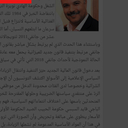
الشغل وحكومة الهادي نويرة ال
بانتفاضة 
الغذائية الأساسية لانتزاع فتي
سرعان ما ابتلعهم النسيان، أما 
وباستثناء هذا الحدث الذي لم يرتبط بشكل مباشر بقانون ا
جانفي مرتبط بتنفيذ قانون جديد للميزانية يحمل معه عادة أ
الحالة النموذجية لأحداث جانفي 2018 التي تأتي في سياق مختلف تماما عن الأحداث السابقة.
بعد دخول قانون المالية الجديد حيّز التنفيذ وانتقال الزيا
السياسي الإعلامية إلى الأسواق اكتشف التونسيون أنّ الإج
الشرائية وخصوصا لدى الفئات محدودة الدخل من موظفي 
الردّ على منتقدي سياستها الضريبية وحلولها المقترحة للخرو
المتحدثين باسمها على اختلاف انتماءاتهم السياسية، فهم 
الأسعار ينطوي على مبالغة وتحريض وأن الصورة التي تروج
في هذا أن المواد الأساسية المدعومة لم تشملها الزيادة، 