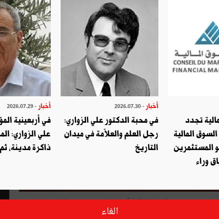
أخبار
أخبار
- 2026.07.29
- 2026.07.30
الية تجدد
في محبة الدكتور علي الزواري:
في أربعينية المؤ
السوق المالية
رجل العلم والعلاّمة في ميدان
علي الزواري: الم
و المستثمرين
التاريخ
ذاكرة مدينة، ثم
ق وراء
جانفي بكثير من الخوف والترقّب والحذر، فهو شهر الاحتجاجات
الغاء
الاجتماعية العاصفة منذ أحداث الخميس الأسود في 1978، عندما حدثت المواجهةُ الدّامية بين اتّحاد