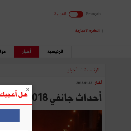
Français
العربية
النشرة الإخبارية
الرئيسية
أخبار
مواق
الرئيسية
أخبار
أخبار
- 2018.01.12
هل أعجبك ه
أحداث جانفي 2018: حذارِ! فتحت الرّماد اللّهيب..