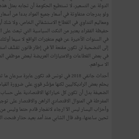
الدولة عن التسعير، لا تستطيع الحكومة أن تجابه بمثل هذ
ولو بدرجات متفاوتة في أسعار جميع المواد بدءا من أسعار ا
ومعاليم التداوي في القطاع الاستشفائي الخاص، ولا شكّ 
حفيظة الفقراء يعتبر من النكت السياسية التي تبعث على 
في السنوات الأخيرة عن فهم متغيّرات الواقع لا سيما أولئ
إلى التضحية لن تكون مقنعة الاّ في إطار قانون تقشّف ا
في بعض القطاعات والامتيازات العريضة لبعض موظفي الدو
الا سواهم.
أحداث جانفي 2018 في تونس قد تكون عابرة سر
يحلم بعض الراديكاليين لكنها مؤشّر قويّ على ضرورة القيا
الضعيفة بدل أن تكون كل خياراتها الاقتصادية على حساب هذ
المفرطة في المنوال الاقتصادي الراهن والاقتصار على توجي
وأحزاب اليسار ليس الاّ ارجاء لانفجار قادم حتما وليس من
تحين ساعتها، وقد قال الشابي منذ أمد بعيد حذار فتحت الر