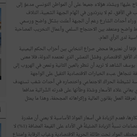
جاج عليها! ويشدّد هؤلاء جميعا على أن المواطن التونسي مدعوّ إلى
ي الأفق، ثم لا يتردّدون في اتّهام الجبهة الشعبية، ائتلاف
ف وراء أحداث الشارع رغم أن الجبهة أعلنت بشكل واضح ورسمي
خلط واضح ومتعمّد بين الاحتجاج السلمي وأعمال التخريب المصاحبة
ة لدى الرأي العام.
 مختلفتين، فإمّا أن نعتبرها محض صراع انتخابي بين أحزاب الحكم اليمينية
اد الأفق الاقتصادي وفشل التمشي الذي تعتمده الدولة، فلا معنى
يوسف الشاهد لا تريد أن تنظر بالعين الثانية وتمعن في الهروب إلى
ة تتجاهل عبء الخيارات الاقتصادية الثقيل على الواجهة
دروسة لشيطنة الحراك الاجتماعي واختصاره في أحداث شغب تستهدف
اني غلاء الأسعار وشدّة وطأتها على قدرته الشّرائية مدافعا
قلة العمل بقانون المالية وإكراهاته المجحفة، وهذا ما يمثل
ا
ها، فعدم الزيادة في أسعار الموادّ الأساسية لا يعني أن مقدرة
المواطن الشرائية في مأمن، كما أنّ التذرّع بما تمثّله في الإحصاءات نسبةُ الزيادة الضئيلةُ في الأداء على القيمة المضافة (1%) لا
ختلف المواد تحت طائلة الحرية الاقتصادية وغياب الرقابة وامتناع