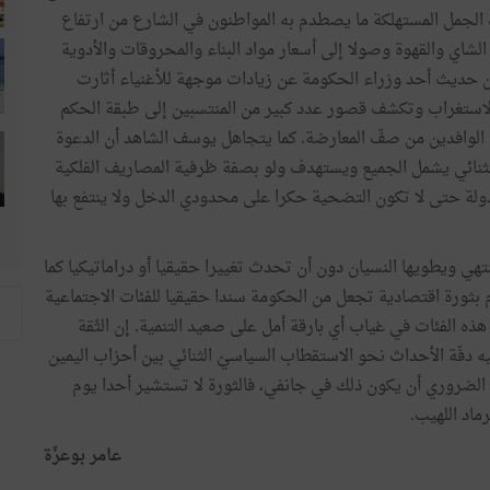
ه الجمل المستهلكة ما يصطدم به المواطنون في الشارع من ارتفاع
لشاي والقهوة وصولا إلى أسعار مواد البناء والمحروقات والأدوية
أن حديث أحد وزراء الحكومة عن زيادات موجهة للأغنياء أثارت
الاستغراب وتكشف قصور عدد كبير من المنتسبين إلى طبقة الحكم
ك الوافدين من صفّ المعارضة. كما يتجاهل يوسف الشاهد أن الدعوة
ستثنائي يشمل الجميع ويستهدف ولو بصفة ظرفية المصاريف الفلكية
لة حتى لا تكون التضحية حكرا على محدودي الدخل ولا ينتفع بها
عان ما تنتهي ويطويها النسيان دون أن تحدث تغييرا حقيقيا أو دراماتيكيا كما
م بثورة اقتصادية تجعل من الحكومة سندا حقيقيا للفئات الاجتماعية
ه الفئات في غياب أي بارقة أمل على صعيد التنمية. إن الثّقة
ه دفّة الأحداث نحو الاستقطاب السياسيّ الثنائي بين أحزاب اليمين
 الضروري أن يكون ذلك في جانفي، فالثورة لا تستشير أحدا يوم
ماد اللهيب.
عامر بوعزّة