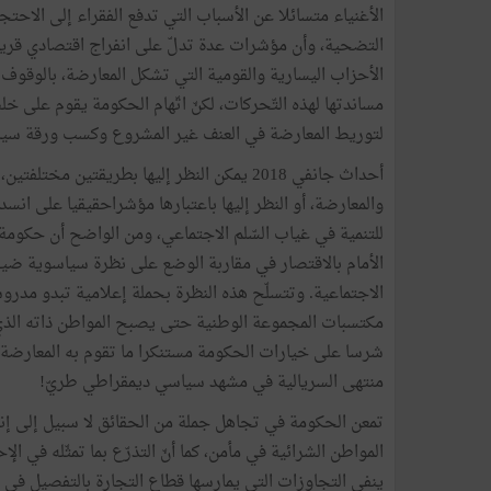
الأغنياء متسائلا عن الأسباب التي تدفع الفقراء إلى الاحت
التضحية، وأن مؤشرات عدة تدلّ على انفراج اقتصادي قريب ف
الأحزاب اليسارية والقومية التي تشكل المعارضة، بالوقو
مساندتها لهذه التّحركات، لكنّ اتّهام الحكومة يقوم على 
لتوريط المعارضة في العنف غير المشروع وكسب ورقة سياسي
أحداث جانفي 2018 يمكن النظر إليها بطريقتين
والمعارضة، أو النظر إليها باعتبارها مؤشراحقيقيا على انسد
للتنمية في غياب السّلم الاجتماعي، ومن الواضح أن حكومة 
الأمام بالاقتصار في مقاربة الوضع على نظرة سياسوية ضيق
الاجتماعية. وتتسلّح هذه النظرة بحملة إعلامية تبدو م
مكتسبات المجموعة الوطنية حتى يصبح المواطن ذاته الذي يع
شرسا على خيارات الحكومة مستنكرا ما تقوم به المعارضة لعر
منتهى السريالية في مشهد سياسي ديمقراطي طريّ!
تمعن الحكومة في تجاهل جملة من الحقائق لا سبيل إلى إنكار
ينفي التجاوزات التي يمارسها قطاع التجارة بالتفصيل في م