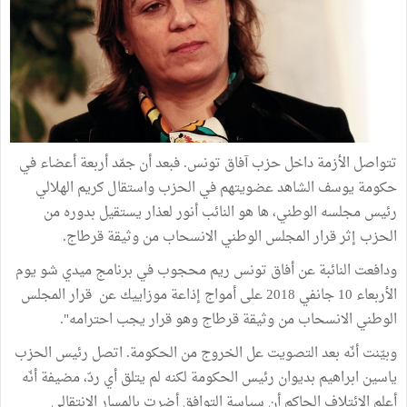
تتواصل الأزمة داخل حزب آفاق تونس. فبعد أن جمّد أربعة أعضاء في
حكومة يوسف الشاهد عضويتهم في الحزب واستقال كريم الهلالي
رئيس مجلسه الوطني، ها هو النائب أنور لعذار يستقيل بدوره من
الحزب إثر قرار المجلس الوطني الانسحاب من وثيقة قرطاج.
ودافعت النائبة عن أفاق تونس ريم محجوب في برنامج ميدي شو يوم
الأربعاء 10 جانفي 2018 على أمواج إذاعة موزاييك عن قرار المجلس
الوطني الانسحاب من وثيقة قرطاج وهو قرار يجب احترامه".
وبيّنت أنّه بعد التصويت عل الخروج من الحكومة. اتصل رئيس الحزب
ياسين ابراهيم بديوان رئيس الحكومة لكنه لم يتلق أي ردّ، مضيفة أنّه
أعلم الإئتلاف الحاكم أن سياسة التوافق أضرت بالمسار الانتقالي