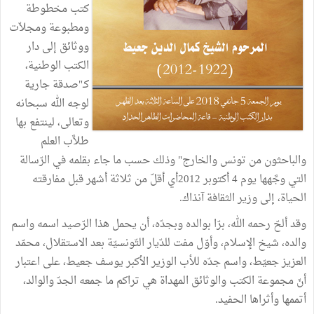
كتب مخطوطة
ومطبوعة ومجلاّت
ووثائق إلى دار
الكتب الوطنية،
كـ"صدقة جارية
لوجه الله سبحانه
وتعالى، لينتفع بها
طلاَّب العلم
والباحثون من تونس والخارج" وذلك حسب ما جاء بقلمه في الرّسالة
التي وجَّهها يوم 4 أكتوبر 2012أي أقلّ من ثلاثة أشهر قبل مفارقته
الحياة، إلى وزير الثقافة آنذاك.
وقد ألحّ رحمه الله، برّا بوالده وبجدّه، أن يحمل هذا الرّصيد اسمه واسم
والده، شيخ الإسلام، وأوّل مفت للدّيار التّونسيّة بعد الاستقلال، محمّد
العزيز جعيّط، واسم جدّه للأب الوزير الأكبر يوسف جعيط، على اعتبار
أنّ مجموعة الكتب والوثائق المهداة هي تراكم ما جمعه الجدّ والوالد،
أتممها وأثراها الحفيد.