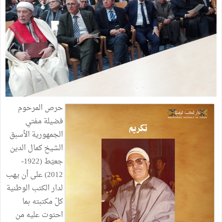
حرص المرحوم
فضيلة مفتي
الجمهورية الأسبق
الشيخ كمال الدين
جعيّط (1922-
2012) على أن يهب
لدار الكتب الوطنية
كلّ مكتبته بما
احتوت عليه من