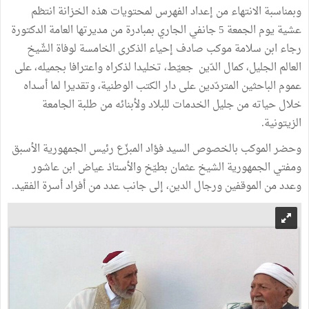
وبمناسبة الانتهاء من إعداد الفهرس لمحتويات هذه الخزانة انتظم
عشية يوم الجمعة 5 جانفي الجاري بمبادرة من مديرتها العامة الدكتورة
رجاء ابن سلامة موكب صادف إحياء الذكرى الخامسة لوفاة الشّيخ
العالم الجليل، كمال الدّين جعيّط، تخليدا لذكراه واعترافا بجميله، على
عموم الباحثين المتردّدين على دار الكتب الوطنية، وتقديرا لما أسداه
خلال حياته من جليل الخدمات للبلاد ولأبنائه من طلبة الجامعة
الزيتونية.
وحضر الموكب بالخصوص السيد فؤاد المبزّع رئيس الجمهورية الأسبق
ومفتي الجمهورية الشيخ عثمان بطيّخ والأستاذ عياض ابن عاشور
وعدد من الموقفين ورجال الدين، إلى جانب عدد من أفراد أسرة الفقيد.