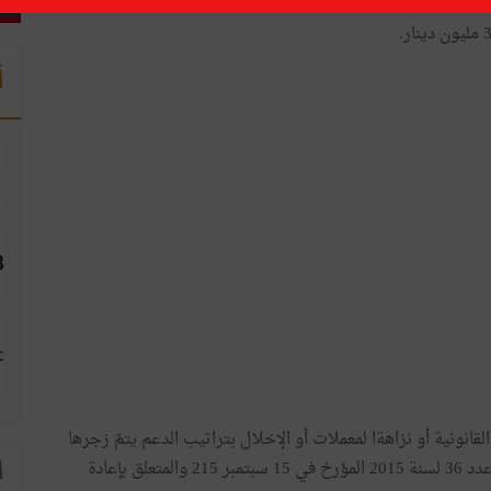
أ
القانونية أو نزاهةا لمعملات أو الإخلال بتراتيب الدعم يتمّ زجرها
طبقا للمقتضات القانونية الجاري بها العمل وخاصة القانون عدد 36 لسنة 2015 المؤرخ في 15 سبتمبر 215 والمتعلق بإعادة
ا