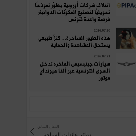
ائتلاف شركات أوروبية يطوّر نموذجًا
تحويليًا لتصنيع المكوّنات الدوائية،
فرصة واعدة لتونس
2026.07.20
هذه الطيور الساحرة… كنزٌ طبيعي
يستحق المشاهدة والحماية
2026.07.21
سيارات جينيسيس الفاخرة تدخل
السوق التونسية عبر ألفا هيونداي
موتور
المقال السابق
تطوّر عائدات السياحة ...