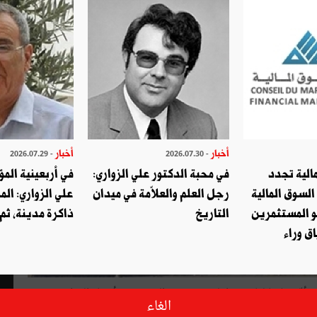
أخبار
أخبار
- 2026.07.29
- 2026.07.30
الية تجدد
في محبة الدكتور علي الزواري:
في أربعينية المؤ
السوق المالية
رجل العلم والعلاّمة في ميدان
علي الزواري: الم
و المستثمرين
التاريخ
ذاكرة مدينة، ثم
ق وراء
أفادت وزارة التجارة في بلاغ لها يوم الأربعاء 3 جانفي 2018 أنّه خلافا لما تمّ تداوله بخصوص الترفيع في أسعار المواد
الغاء
تي ستحافظ علىالأسعار المعمول بها.