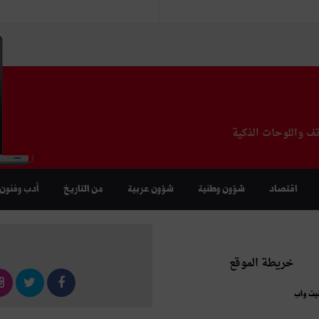
تف واللوحات الذكية
اقتصاد
شؤون وطنية
شؤون عربية
من التاريخ
أدب وفنون
خريطة الموقع
نيت واب