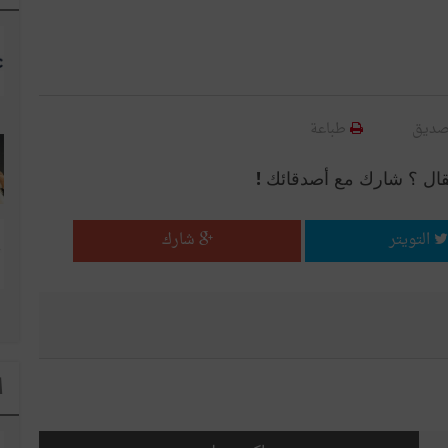
صديق
طباعة
قال ؟ شارك مع أصدقائك !
التويتر
شارك
ا