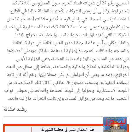
السنوي رقم 27 أنّ شبهات فساد تحوم حول المسؤولين الثلاثة. كما
تجدر الإشارة إلى أن بعض الشركات الأجنبية العاملة حاليا في قطاع
النفط التونسي مُسجلة في بلدان قزمية تُعتبر ملاذات آمنة جبائيا مثل
جزر كايمان وبربادوس. ومنذ سنة 2000 تبُتُ لجنة استشارية في اختيار
الشركات التي يُعهد لها بالمسح والتنقيب والحفر لاستخراج النفط
والغاز. وكان يرأس هذه اللجنة المدير العام للطاقة في وزارة الطاقة
والمناجم والطاقات المتجددة (وزارة الصناعة سابقا)، ويتمثل أعضاؤها
في عدد من المديرين بالوزارات ذات العلاقة، وهي الوزارة الأولى
ووزارة الداخلية والدفاع والمالية والصناعة، إضافة إلى ممثّل عن البنك
المركزي، وهو ما يعني أنّ البرلمان لم يكن ممثّلا فيها، رغم أنّه كان تابعا
للسلطة التفيذية. وسحب دستور 26 جانفي 2014 تلك الصلاحيات من
اللجنة الاستشارية، وحوّلها إلى لجنة الصناعة والطاقة في مجلس نواب
الشعب، ما قد يحد من مزالق الفساد، وإن كانت الثغرات مازالت قائمة.
رشيد خشانة