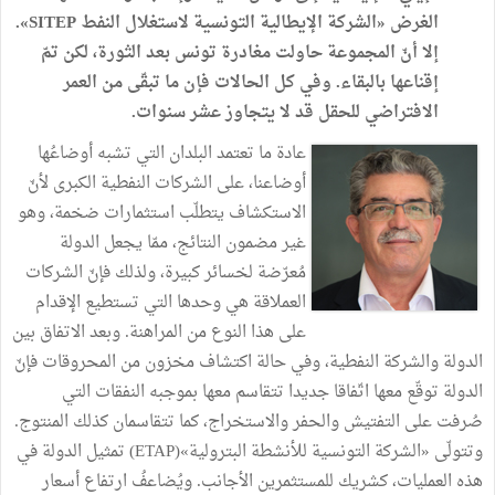
الغرض «الشركة الإيطالية التونسية لاستغلال النفط SITEP».
إلا أنّ المجموعة حاولت مغادرة تونس بعد الثورة، لكن تمّ
إقناعها بالبقاء. وفي كل الحالات فإن ما تبقّى من العمر
الافتراضي للحقل قد لا يتجاوز عشر سنوات.
عادة ما تعتمد البلدان التي تشبه أوضاعُها
أوضاعنا، على الشركات النفطية الكبرى لأنّ
الاستكشاف يتطلّب استثمارات ضخمة، وهو
غير مضمون النتائج، ممّا يجعل الدولة
مُعرّضة لخسائر كبيرة، ولذلك فإنّ الشركات
العملاقة هي وحدها التي تستطيع الإقدام
على هذا النوع من المراهنة. وبعد الاتفاق بين
الدولة والشركة النفطية، وفي حالة اكتشاف مخزون من المحروقات فإنّ
الدولة توقّع معها اتّفاقا جديدا تتقاسم معها بموجبه النفقات التي
صُرفت على التفتيش والحفر والاستخراج، كما تتقاسمان كذلك المنتوج.
وتتولّى «الشركة التونسية للأنشطة البترولية»(ETAP) تمثيل الدولة في
هذه العمليات، كشريك للمستثمرين الأجانب. ويُضاعفُ ارتفاع أسعار