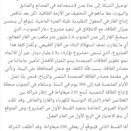
توصيل الشبكة إلى عدّة مدن لاستخدامه في المصانع والفنادق
والبيوت، ممّا ساهم في التخفيف من الأزمة الطاقية. لكن بعد تناقص
إنتاج الغاز في الحقول التقليدية طيلة الفترة الماضية، يُتوقع أن يتحسن
ميزان الطاقة، مع الانطلاق في تنفيذ مشروع «غاز الجنوب»، الذي
سيضخّ الغاز إلى مدن الجنوب 2.4 مليون متر مكعب من الغاز المعالج،
أي ما يُقارب نصف استهلاك البلاد من الغاز الطبيعي. وتُقدرُ كلفة هذا
المشروع، الذي يُسمى «مشروع نوّارة» بـ2.9 مليار دينار. غير أنّ الاتّجاه
نحو تطوير الطاقات المتجددة يبدو الخيار الأفضل لتأمين حاجاتنا من
مصادر الطاقة، بسبب قلّة الكلفة، مع ضمان المحافظة على البيئة. وتأتي
في مقدمة مصادر الطاقة المتجددة الشمس والرياح، فنحن بلدٌ تصل
الأيام المشمسة فيه إلى 300 يوم في السنة. وستُقام في الجنوب محطّة
لإنتاج الطاقة الشمسية تُنتج 210 ميغاواط في إطار شراكة بين
القطاعين العام (الشركة التونسية للكهرباء والغاز) والخاصّ. وقد تلقّت
الدولة العروض الخاصّة بتنفيذ القسط الأول من المشروع، ومن المتوقع
أن يتمّ الاختيار في الربع الأول من العام المقبل.
أمّا القسط الثاني فيُتوقّع أن يعطي 200 ميغاواط. وقد أطلقت الشركة