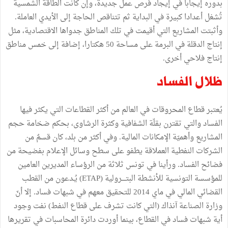
بدوره إيجابا في إيجاد فرص عمل جديدة، وإن كانت الطاقة الشمسية
تُشغل أعدادا كبيرة في البداية ثم تتناقص الحاجة إلى الأيدي العاملة.
وأثبتت المشاريع التي أقيمت في تلك المناطق جدواها الاقتصادية، مثل
إنتاج الدقلة في البرمة على مساحة 50 هكتارا، إضافة إلى خمس مناطق
إنتاج فلاحي أخرى.
ظلال الفساد
يُعتبر قطاع المحروقات في العالم من أكثر القطاعات التي يكثر فيها
الفساد والتي تقترن بقلّة الشفافية وكثرة الرشاوى، بحكم ضخامة حجم
المشاريع وأهميّة الإمكانات المالية. وفي أكثر من بلد، كان قسمٌ من
الشركات النفطية العملاقة يطفو على سطح وسائل الإعلام بفضيحة من
فضائح الفساد. ورأينا في تونس ثلاثة من الرؤساء المديرين العامين
للمؤسسة التونسية للأنشطة البتــــرولية (ETAP) يُـدعون من القطب
القضائي المالي في ماي 2014 للتحقيق معهم في شبهات فساد. إلا أنّ
وزارة الصناعة آنذاك (التي كانت تشرف على قطاع النفط) نفت وجود
أية شبهات فساد في القطاع، بينما أوردت دائرة المحاسبات في تقريرها