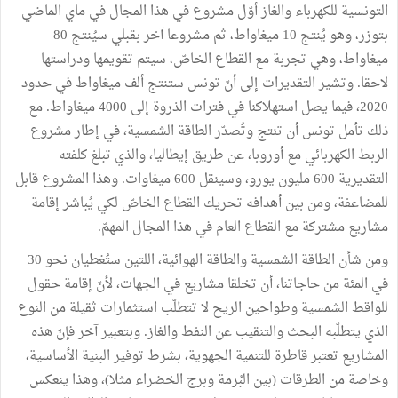
التونسية للكهرباء والغاز أوّل مشروع في هذا المجال في ماي الماضي
بتوزر، وهو يُنتج 10 ميغاواط، ثم مشروعا آخر بقبلي سيُنتج 80
ميغاواط، وهي تجربة مع القطاع الخاصّ، سيتم تقويمها ودراستها
لاحقا. وتشير التقديرات إلى أنّ تونس ستنتج ألف ميغاواط في حدود
2020، فيما يصل استهلاكنا في فترات الذروة إلى 4000 ميغاواط. مع
ذلك تأمل تونس أن تنتج وتُصدّر الطاقة الشمسية، في إطار مشروع
الربط الكهربائي مع أوروبا، عن طريق إيطاليا، والذي تبلغ كلفته
التقديرية 600 مليون يورو، وسينقل 600 ميغاوات. وهذا المشروع قابل
للمضاعفة، ومن بين أهدافه تحريك القطاع الخاصّ لكي يُباشر إقامة
مشاريع مشتركة مع القطاع العام في هذا المجال المهمّ.
ومن شأن الطاقة الشمسية والطاقة الهوائية، اللتين ستُغطيان نحو 30
في المئة من حاجاتنا، أن تخلقا مشاريع في الجهات، لأنّ إقامة حقول
للواقط الشمسية وطواحين الريح لا تتطلّب استثمارات ثقيلة من النوع
الذي يتطلّبه البحث والتنقيب عن النفط والغاز. وبتعبير آخر فإنّ هذه
المشاريع تعتبر قاطرة للتنمية الجهوية، بشرط توفير البنية الأساسية،
وخاصة من الطرقات (بين البُرمة وبرج الخضراء مثلا)، وهذا ينعكس