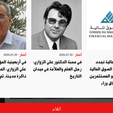
أخبار
أخبار
- 2026.07.29
- 2026.07.30
الية تجدد
في محبة الدكتور علي الزواري:
في أربعينية المؤ
السوق المالية
رجل العلم والعلاّمة في ميدان
علي الزواري: الم
و المستثمرين
التاريخ
ذاكرة مدينة، ثم
ق وراء
 إلى الرئاسات الثلاث، عبّرت فيها "عن عميق انشغالها إزاء مشروع
الغاء
الذي أحالته رئاسة الحكومة في شهر ديسمبر الحالي إلى مجلس نواب