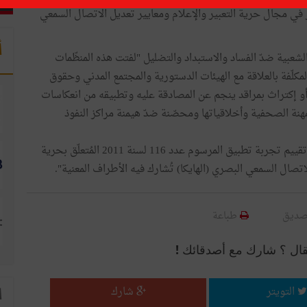
في مجال حرية التعبير والإعلام ومعايير تعديل الاتصال السمعي
أ
لشعبية ضدّ الفساد والاستبداد والتضليل "لفتت هذه المنظّمات
المكلّفة بالعلاقة مع الهيئات الدستورية والمجتمع المدني وحقوق
و إكتراث بمراقد ينجم عن المصادقة عليه وتطبيقه من انعكاسات
هنة الصحفية وأخلاقياتها ومحصّنة ضدّ هيمنة مراكز النفوذ
كما دعت هذه المنظمات إلى تنظيم حوار جاد وشامل حول تقييم تجربة تطبيق المرسوم عدد 116 لسنة 2011 المُتعلّق بحرية
تصال السمعي البصري (الهايكا) تُشارك فيه الأطراف المعنية".
صديق
طباعة
قال ؟ شارك مع أصدقائك !
التويتر
شارك
ا