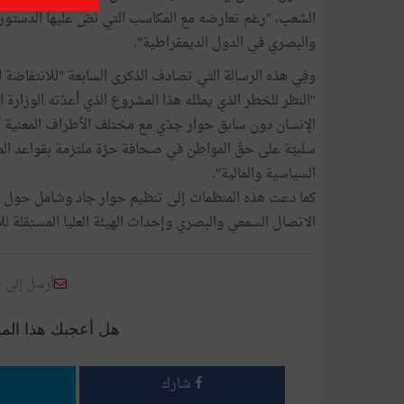
الشعب، "رغم تعارضه مع المكاسب التي نصّ عليها الدستور 
والبصري في الدول الديمقراطية".
وفِي هذه الرسالة التي تصادف الذكرى السابعة "للانتفاضة ا
"النظر للخطر الذي يمثّله هذا المشروع الذي أعدّته الوزارة 
الإنسان دون سابق حوار جدّي مع مختلف الأطراف المعنية أ
سلبيّة على حقّ المواطن في صحافة حرّة ملتزمة بقواعد الم
السياسية والمالية".
الاتصال السمعي والبصري وإحداث الهيئة العليا المستقلة للا
أرسل إلى 
هل أعجبك هذا الم
شارك