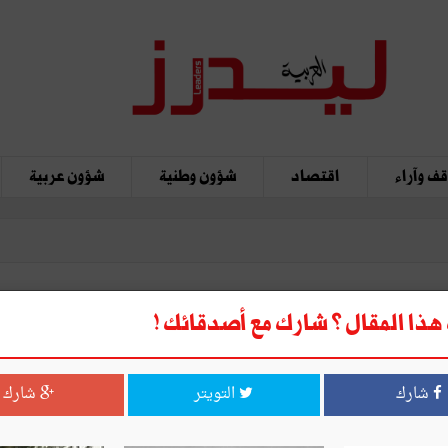
ف وآراء
اقتصاد
شؤون وطنية
شؤون عربية
ذا المقال ؟ شارك مع أصدقائك !
شارك
التويتر
شارك