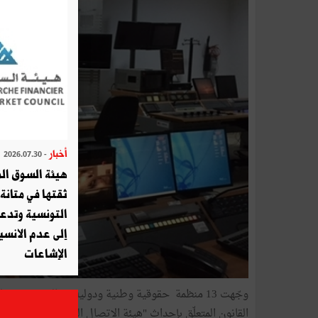
أخبار
- 2026.07.30
هيئة السوق الم
ثقتها في متانة 
التونسية وتدع
إلى عدم الانسيا
الإشاعات
وجّهت 13 منظمة حقوقية وطنية ودولية رسالة مفتوحة
القانون المتعلّق بإحداث "هيئة الاتصال السمعي البصري" 