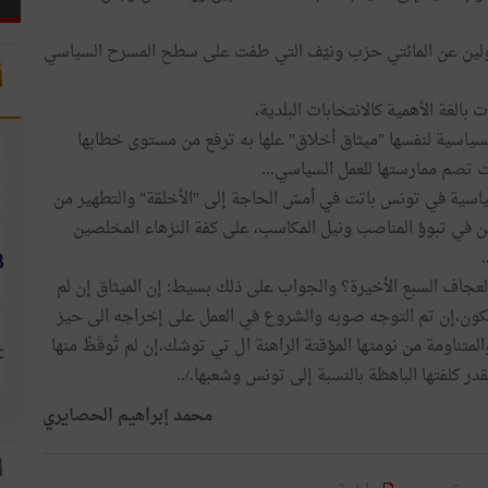
مسؤولين عن المائتي حزب ونيّف التي طفت على سطح المسرح السياسي
أ
الغة الأهمية كالانتخابات البلدية،
ياسية لنفسها "ميثاق أخلاق" علها به ترفع من مستوى خطابها
 تصم ممارستها للعمل السياسي...
سياسية في تونس باتت في أمسّ الحاجة إلى "الأخلقة" والتطهير من
ين في تبوؤ المناصب ونيل المكاسب، على كفة النزهاء المخلصين
العجاف السبع الأخيرة؟ والجواب على ذلك بسيط: إن الميثاق إن لم
 سيكون،إن تم التوجه صوبه والشروع في العمل على إخراجه الى حيز
لمتناومة من نومتها المؤقتة الراهنة ال تي توشك،إن لم تُوقَظْ منها
ر كلفتها الباهظة بالنسبة إلى تونس وشعبها./..
محمد إبراهيم الحصايري
ا