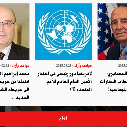
مواقف وآراء
مواقف وآراء
- 2025.02.12
- 2025.04.29
الحصايري:
لإفريقيا دور رئيسي في اختيار
محمد إبراهيم ا
طاب العقارات
الأمين العام القادم للأمم
انتقلنا من خري
بلوماسية!
المتحدة (1)
الى خريطة الشر
الجديد...
اشتباك بالأيدي مع أحد أعضاء الحكومة،
الغاء
والإذاعية إلى ما يشبه حلبات الملاكمة بين روادها من رجال