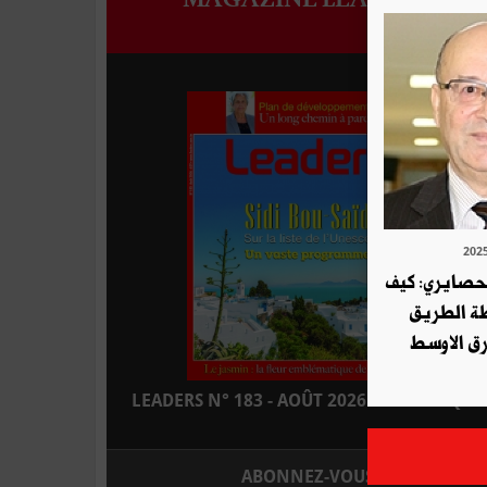
لحصايري: كيف
طة الطريق
ق الاوسط
LEADERS N° 183 - AOÛT 2026 : EN KIOSQUE
ABONNEZ-VOUS