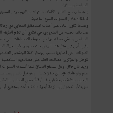
السياسة ونسائها،
وعندما يصبح التنابز بالألقاب والتراشق بالتهم ديدن ال
كالفقاع خلال السنوات السبع الماضية،
وعندما تكون البلاد على أعتاب استحقاق انتخابي ذي رهانات ب
عند ذلك، يصبح من الضروري، في نظري، أن تضع الطبقة الس
السياسي وتنقّي مسلكياتها من صنوف الانحرافات التي باتت
وفي رأيي فإن مثل هذا الميثاق بات ضروريا لأن الحياة ال
الملوّثات التي أصابتها بسبب رجحان كفة الجشعين الطمّاع
للوطن والمؤثرين مصالحه العليا على مصالحهم الشخصية...
وربما قال قائل: وهل سينفع الميثاق فيما أفسدته السنوات 
ينفع ولو قليلا، فإنه لن يضرّ شيئا... وهو قبل ذلك وبعده
الوجود، بمثابة صيحة فزع قد تُوقِظُ بعض الضمائر النائمة وا
سريعا،أن تتحول إلى نومة أبدية دائمة،لا أحد يستطيع أن يقد