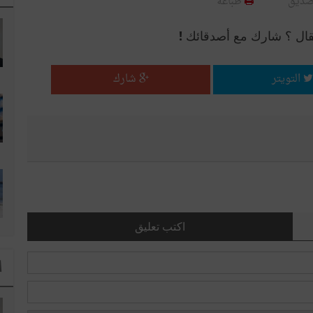
صديق
طباعة
قال ؟ شارك مع أصدقائك !
التويتر
شارك
اكتب تعليق
ا