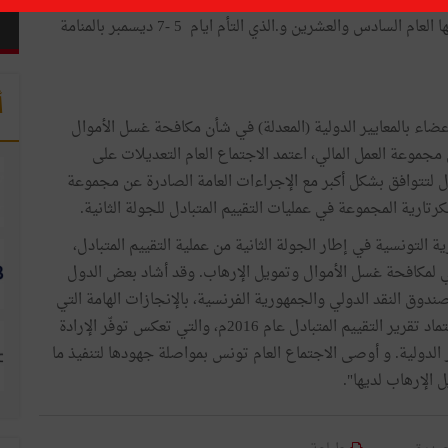
 أفريقيا من أجل مكافحة غسل الأموال وتمويل الإرهاب، يوم
الخميس 14 ديسمبر 2017 بيانا صحفيا حول نتائج اجتماعها العام السادس والعشرين و.الذي التأم ايام 5 -7 ديسمبر بالمنامة
أ
أعضاء بالمعايير الدولية (المعدلة) في شأن مكافحة غسل الأموال
مجموعة العمل المالي، اعتمد الاجتماع العام التعديلات على
دل لتتوافق بشكل أكبر مع الإجراءات العامة الصادرة عن مجموعة
رتارية المجموعة في عمليات التقييم المتبادل للجولة الثانية.
ية التونسية في إطار الجولة الثانية من عملية التقييم المتبادل،
ني لمكافحة غسل الأموال وتمويل الإرهاب. وقد أشاد بعض الدول
اء والمراقبون، لا سيما مجموعة العمل المالي FATF وصندوق النقد الدولي والجمهورية الفرنسية، بالإنجازات الهامة التي
حققتها تونس على المستويين التشريعي والتشغيلي منذ اعتماد تقرير التقييم المتبادل عام 2016م، والتي تعكس توفّر الإرادة
ر الدولية. و أوصى الاجتماع العام تونس بمواصلة جهودها لتنفيذ ما
الإرهاب لديها".