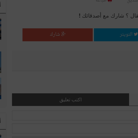
صديق
طباعة
ا
قال ؟ شارك مع أصدقائك !
التويتر
شارك
اكتب تعليق
ا