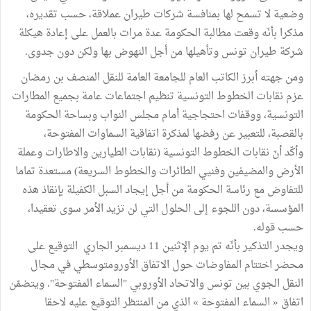
وضعية لا تسمح لها بمنافسة شركات طيران عملاقة، حسب تقديره،
مذكرا بأنّه وقعت مطالبة الحكومة عدة مرات بالعمل على إعادة هيكلة
شركة طيران تونس وتأهيلها من أجل النهوض بها ولكن دون جدوى.
ومن جهته أبرز الكاتب العام للجامعة العامة للنقل المنصف بن رمضان
عزم نقابات الخطوط التونسية تنظيم اجتماعات عامة بجميع المطارات
التونسية، ووقفات احتجاجية أمام مجلس النواب وبساحة الحكومة
بالقصبة، للتعبير عن رفضها لمذكرة اتفاقية السماوات المفتوحة،
وأكّد أنّ نقابات الخطوط التونسية (نقابات الطيارين والاطارات وعملة
الأرض والمضيفين وفنيي الطائرات والخطوط السريعة) مستعدة تماما
للتفاوض مع رئاسة الحكومة من أجل إيجاد السبل الكفيلة بإنقاذ هذه
المؤسسة، دون اللجوء إلى الحلول التي لن تزيد الأمر سوى تعقيدا،
حسب قوله.
ويجدر التذكير بأنّه تم يوم الإثنين 11 ديسمبر الجاري التوقيع على
محضر اختتام المفاوضات حول الاتفاق الأورومتوسطي في مجال
النقل الجوي بين تونس والاتحاد الأوروبي "السماء المفتوحة". ويتضمّن
اتفاق « السماء المفتوحة » الذي من المنتظر التوقيع عليه لاحقا