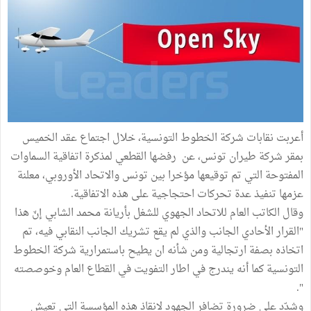
أعربت نقابات شركة الخطوط التونسية، خلال اجتماع عقد الخميس
بمقر شركة طيران تونس، عن رفضها القطعي لمذكرة اتفاقية السماوات
المفتوحة التي تم توقيعها مؤخرا بين تونس والاتحاد الأوروبي، معلنة
عزمها تنفيذ عدة تحركات احتجاجية على هذه الاتفاقية.
وقال الكاتب العام للاتحاد الجهوي للشغل بأريانة محمد الشابي إنّ هذا
"القرار الأحادي الجانب والذي لم يقع تشريك الجانب النقابي فيه، تم
اتخاذه بصفة ارتجالية ومن شأنه ان يطيح باستمرارية شركة الخطوط
التونسية كما أنه يندرج في اطار التفويت في القطاع العام وخوصصته
".
وشدّد على ضرورة تضافر الجهود لانقاذ هذه المؤسسة التي تعيش