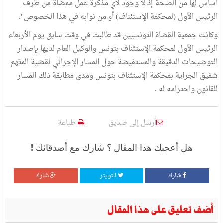
أساس لها من الصحة إذ لا وجود لأي مذكرة عمل ممضاة من طرف
الرئيس الأول (لمحكمة الإستئناف) أو من نوابه في هذا الخصوص".
وكانت جمعية القضاة التونسيين قد طالبت في وقت سابق يوم الأربعاء
الرئيس الأول لمحكمة الإستئناف بتونس والوكيل العام لديها بإصدار
التوضيحات الدقيقة والمستفيضة حول المسار الإجرائي لقضية المتّهم
شفيق الجراية بمحكمة الإستئناف بتونس ومدى مطابقة ذلك المسار
للقانون واحترامه له .
أرسل إلى صديق
طباعة
هل أعجبك هذا المقال ؟ شارك مع أصدقائك !
شارك
التويتر
شارك
أضف تعليق على هذا المقال