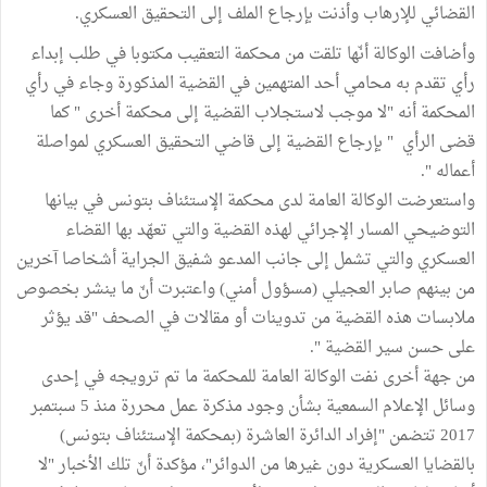
القضائي للإرهاب وأذنت بإرجاع الملف إلى التحقيق العسكري.
وأضافت الوكالة أنّها تلقت من محكمة التعقيب مكتوبا في طلب إبداء
رأي تقدم به محامي أحد المتهمين في القضية المذكورة وجاء في رأي
المحكمة أنه "لا موجب لاستجلاب القضية إلى محكمة أخرى " كما
قضى الرأي " بإرجاع القضية إلى قاضي التحقيق العسكري لمواصلة
أعماله ".
واستعرضت الوكالة العامة لدى محكمة الإستئناف بتونس في بيانها
التوضيحي المسار الإجرائي لهذه القضية والتي تعهّد بها القضاء
العسكري والتي تشمل إلى جانب المدعو شفيق الجراية أشخاصا آخرين
من بينهم صابر العجيلي (مسؤول أمني) واعتبرت أنّ ما ينشر بخصوص
ملابسات هذه القضية من تدوينات أو مقالات في الصحف "قد يؤثر
على حسن سير القضية ".
من جهة أخرى نفت الوكالة العامة للمحكمة ما تم ترويجه في إحدى
وسائل الإعلام السمعية بشأن وجود مذكرة عمل محررة منذ 5 سبتمبر
2017 تتضمن "إفراد الدائرة العاشرة (بمحكمة الإستئناف بتونس)
بالقضايا العسكرية دون غيرها من الدوائر"، مؤكدة أنّ تلك الأخبار "لا