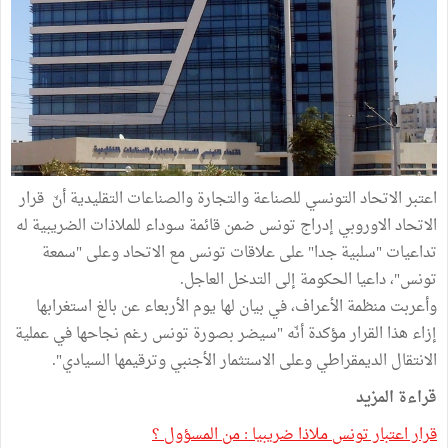
اعتبر الاتحاد التونسي للصناعة والتجارة والصناعات التقليدية أنّ قرار
الاتحاد الاوروبي إدراج تونس ضمن قائمة سوداء للملاذات الضريبية له
تداعيات "سلبية جدا" على علاقات تونس مع الاتحاد وعلى "سمعة
تونس"، داعيا الحكومة إلى التدخل العاجل.
وأعربت منظمة الأعراف، في بيان لها يوم الأربعاء عن بالغ استغرابها
إزاء هذا القرار مؤكدة أنّه "سيضر بصورة تونس رغم نجاحها في عملية
الانتقال الديمقراطي وعلى الاستثمار الأجنبي وترقيمها السيادي".
قراءة المزيد
قرار اعتبار تونس ملاذا ضريبيا : من المسؤول ؟