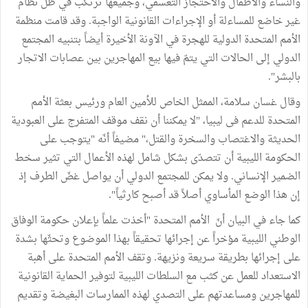
والنساء والأطفال والاحتجاز التعسفي، وجميعها ترتكب في ظل نظام
غير خاضع للمساءلة أو الإجراءات القانونية الواجبة. وقد قامت منظمة
الأمم المتحدة الدولية للهجرة في الآونة الأخيرة أيضاً بتنبيه المجتمع
الدولي إلى الحالات التي يتمّ فيها بيع المهاجرين بين عصابات الاتجار
بالبشر".
وقال غسان سلامة، الممثل الخاص للأمين العام ورئيس بعثة الأمم
المتحدة للدعم فى ليبيا، "لا يمكننا أن نقف موقف المتفرج على العبودية
الحديثة والاغتصاب والسخرة والقتل،" مضيفاً أنّه "يتوجب على
الحكومة الليبية أن تتصدّى بشكل شامل لهذه الأعمال التي تثير سخط
الضمير الإنساني. ولا يمكن للمجتمع الدولي أن يواصل غضّ الطرف إذ
إن هذا الوضع المأساوي أصلاً قد أصبح كارثياً".
كما جاء في البيان أنّ الأمم المتحدة "أخذت علماً بإعلان حكومة الوفاق
الوطني الليبية مؤخراً عن إجرائها تحقيقاً بهذا الموضوع وتحثّها بشدة
على إجرائها بطريقة سريعة ونزيهة. وتقف الأمم المتحدة على أهبة
الاستعداد للعمل عن كثب مع السلطات الليبية لتوفير الحماية القانونية
للمهاجرين ومساعدتهم على التصدي لهذه الممارسات البغيضة وتقديم