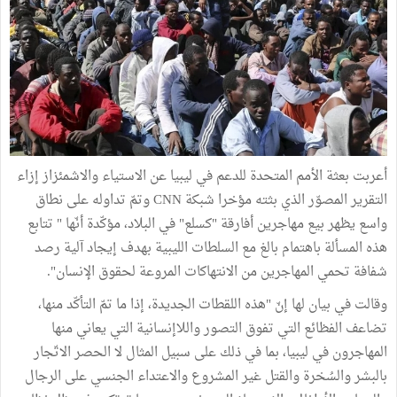
أعربت بعثة الأمم المتحدة للدعم في ليبيا عن الاستياء والاشمئزاز إزاء
التقرير المصوّر الذي بثته مؤخرا شبكة CNN وتمّ تداوله على نطاق
واسع يظهر بيع مهاجرين أفارقة "كسلع" في البلاد، مؤكّدة أنّها " تتابع
هذه المسألة باهتمام بالغ مع السلطات الليبية بهدف إيجاد آلية رصد
شفافة تحمي المهاجرين من الانتهاكات المروعة لحقوق الإنسان".
وقالت في بيان لها إنّ "هذه اللقطات الجديدة، إذا ما تمّ التأكّد منها،
تضاعف الفظائع التي تفوق التصور واللاإنسانية التي يعاني منها
المهاجرون في ليبيا، بما في ذلك على سبيل المثال لا الحصر الاتّجار
بالبشر والسُخرة والقتل غير المشروع والاعتداء الجنسي على الرجال