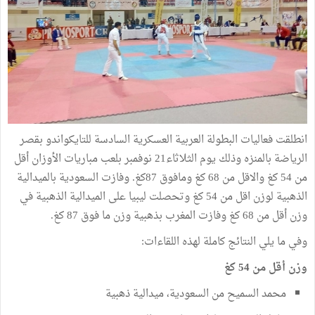
انطلقت فعاليات البطولة العربية العسكرية السادسة للتايكواندو بقصر
الرياضة بالمنزه وذلك يوم الثلاثاء21 نوفمبر بلعب مباريات الأوزان أقل
من 54 كغ والاقل من 68 كغ ومافوق 87كغ. وفازت السعودية بالميدالية
الذهبية لوزن اقل من 54 كغ وتحصلت ليبيا على الميدالية الذهبية في
وزن أقل من 68 كغ وفازت المغرب بذهبية وزن ما فوق 87 كغ.
وفي ما يلي النتائج كاملة لهذه اللقاءات:
وزن أقل من 54 كغ
محمد السميح من السعودية، ميدالية ذهبية