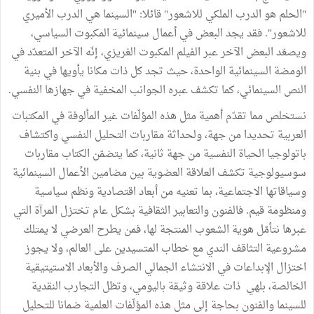
"الحلم هو الدرب الملكي للاشعور" قائلا: "السينما هي الدرب الأميري
للاشعور". فقد يجد البعض في أعمال سينمائية المكبوت السياسي،
ويصعّد البعض الآخر عبر الفيلم المكبوت الغريزي، إنّه الآخر المتعدّد في
الومضة السينمائية الواحدة، حيث تجد كل ذات مكانا يأويها في بنية
النص السينمائي، كما تكشف عبره الجوانب المخفية في جهازها النفسي.
نستخلص مما تقدّم أهمية مثل هذه المؤلّفات غير المألوفة في المكتبات
العربية تحديدا من جهة، ولحداثة مقاربات التحليل النفسي واكتشاف
باتولوجيا الحياة النفسية من جهة ثانية، كما يتضمّن الكتاب مقاربات
سوسيولوجية تكشف العلاقة العضوية بين مضامين الأعمال السينمائية
وسياقاتها الاجتماعية، بما تعنيه من أبعاد اقتصادية ونظم سياسية
ومنظومة قيم. فالفنون والتعابير الثقافية بشكل عام تختزل المرآة التي
عبرها نتأمّل هوية الشعوب المنتجة لها، فمن يطرح العرضي لا يمتلك
مشروعية التثاقف الندي مع خطاب المتسيدين على العالم، ولا يجوز
اختزال الإبداعات في الانتشاء الجمالي الصرف والأبعاد الاستيتيقية
الخالصة، بلهي ذات علاقة وثيقة باليومي، وتظل التجارب النقدية
للسينما والفنون بحاجة إلى مثل هذه المؤلّفات العلمية ضمانا للتحليل