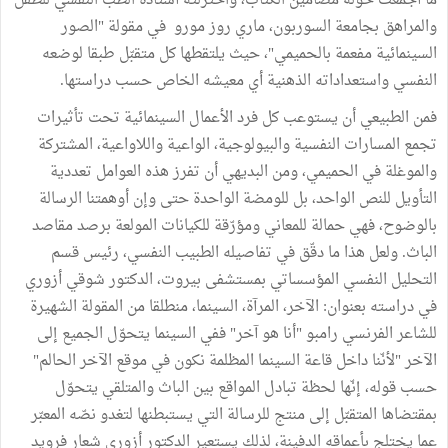
ما أجمعت حوله مضامين الكتاب، واختزلته أستاذة الطب النفسي للطفل
والمراهق بجامعة السوربون، ماري روز مورو في مقولة "الصور
السينمائية مفعمة بالحميمي"، حيث يلتقطها كل متقبّل طبقا لوضعه
النفسي واستعداداته الذهنية أي معيشه الخاص حسب دراستها.
فمن الطبيعي أن يستوعب كل فرد الأعمال السينمائية تحت تأثيرات
تجمع المسارات النفسية والبيولوجية، الواعية واللاواعية، المشتركة
والموغلة في الحميمي، ومن البديهي أن تفرز هذه العوامل تعددية
التأويل للنص الواحد، بل للومضة الواحدة حتى وإن أوهمتنا الرسالة
بالوضوح، فهي حمالة للمعاني ومؤرّقة للكيانات المولعة برصد مقاصد
الباث. ولعل هذا ما دقّق في تفاصيله الطبيب النفسي، رئيس قسم
التحليل النفسي المؤسساتي بمستشفى بيروت، الدكتور شوقي أزوري
في دراسته بعنوان: الآخر، المرآة، السينما، منطلقا من المقولة الشهيرة
للشاعر الفرنسي رامبو "أنا هو آخر" ففي السينما يتحوّل الجميع إلى
الآخر "لأنّنا داخل قاعة السينما المظلمة نكون في موقع الآخر الحالم"
حسب قوله، إنّها لحظة تبادل المواقع بين الباث والمتلقي يتحوّل
بمقتضاها المتقبّل إلى منتج للرسالة التي يستبطنها لتغدو نصّه المعبّر
عما يختلج بأعماقه الدفينة، لذلك يستعير الدكتور أزوري شعار فرويد