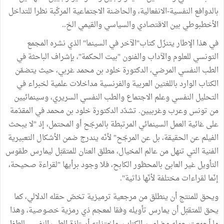
بالدوافع النفسية-الانفعالية، والحاضنة الاجتماعية المركّبة نظرا للتداخل
الأخطبوطي بين الاقتصادي والسياسي والقيمي الخ..
في هذا الإطار يتنزّل كتاب"الآخر في السينما" الذي نشره المجمع
التونسي للعلوم والآداب والفنون "بيت الحكمة"، بإشراف الباحثة في
الطب النفسي المرضي، الدكتورة خلود بن محمد غربي، حيث يتضمّن
الكتاب الوارد باللغتين العربية والفرنسية مداخلات علمية لخبراء في
التحليل النفسي وعلم الاجتماع والطب النفسي السريري، وسينمائيين
من تونس وعرب وغربيين. تشدّد الدكتورة خلود بن محمد في المقدّمة
على غائية العمل السينمائي المرتبطة بالمرجّح أو المحتمل، إذ "لا يبحث
الفيلم عن الحقيقة، بل عن المرجّح" لأنّه يندرج ضمن الأشكال التعبيرية
الفنية التي تنهل من عالم المخيال، مطلق العنان للمتقبّل ليمارس طقوس
التأويل غير العابئ بالمحظور الكابح، فلا وجود برأيها "لقراءة صحيحة،
إنّما لقراءات مختلفة لأنّها ذاتية".
ويحق للمنتج أن ينطلق من مرجعية ترميزية تخصّ حقله الدلالي، كما
يحق للمتقبّل أن يمارس تأويله وفقا لمعجم ذي رمزية خصوصية، وهذا