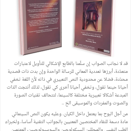
قد لا نجانب الصواب إن سلّمنا بالطابع الإشكالي للتأويل لاعتبارات
متعدّدة، أبرزها تعددية المعاني للرسالة الواحدة وإن بدت ذات قصدية
محدّدة، فضلا عن محدودية النص التعبيري في ذاته لأنّ اللغة تخفي
أحيانا حينما تقول، وتخفي أحيانا أخرى كي تقول، لذلك أنتجت الذات
المبدعة أشكالا تعبيرية مختلفة كالسينما، لتتحالف تقنيات الصورة
والصوت والمفردات والموسيقى الخ ..
من أجل البوح بما يعتمل داخل الكيان. وعليه يكون النص السينمائي
مادة دسمة للنقاد المختصين المعنيين بالجوانب التقنية أساسا، ولخبراء
الطب النفسي والمحللين السيكولوجين والسوسيولوجيين، المهتمين