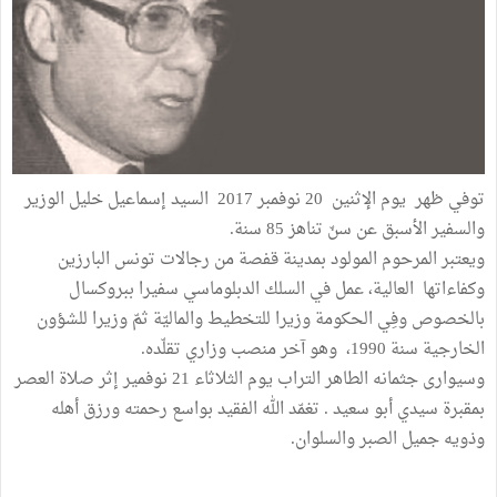
توفي ظهر يوم الإثنين 20 نوفمبر 2017 السيد إسماعيل خليل الوزير
والسفير الأسبق عن سنّ تناهز 85 سنة.
ويعتبر المرحوم المولود بمدينة قفصة من رجالات تونس البارزين
وكفاءاتها العالية، عمل في السلك الدبلوماسي سفيرا ببروكسال
بالخصوص وفِي الحكومة وزيرا للتخطيط والماليّة ثمّ وزيرا للشؤون
الخارجية سنة 1990، وهو آخر منصب وزاري تقلّده.
وسيوارى جثمانه الطاهر التراب يوم الثلاثاء 21 نوفمير إثر صلاة العصر
بمقبرة سيدي أبو سعيد . تغمّد الله الفقيد بواسع رحمته ورزق أهله
وذويه جميل الصبر والسلوان.