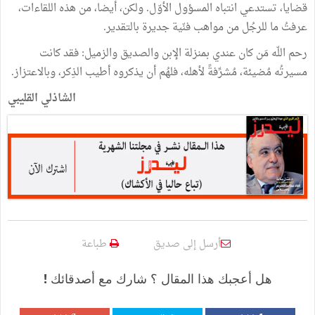
قضايا، تستدعي انتباه المسؤول الأوّل. ولكن، أيضا، من هذه اللقاءات،
عرفتُ ما للرجُل من مواهب فنّية جديرة بالتقدير.
رحم اللّه مَن كان عندي بمنزلة الإبن والصديق والزميل: فقد كانت
مسيرتُه مُضيئة، مُشرِّفةً لأهله، فلهُم أن يذكروه أطيب الذِكر، وبالاعتزاز.
الشاذلي القليبي
أرسل إلى صديق
طباعة
هل أعجبك هذا المقال ؟ شارك مع أصدقائك !