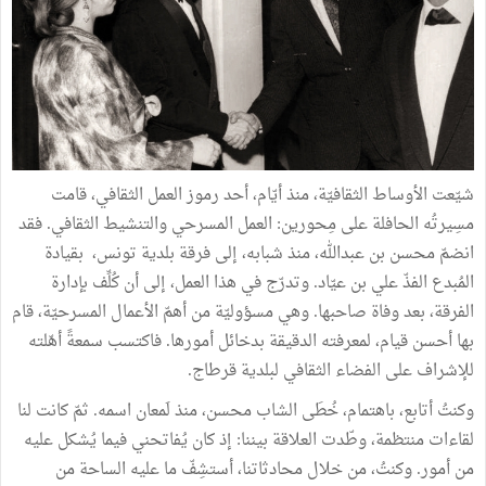
شيّعت الأوساط الثقافيّة، منذ أيّام، أحد رموز العمل الثقافي، قامت
مسِيرتُه الحافلة على مِحورين: العمل المسرحي والتنشيط الثقافي. فقد
انضمّ محسن بن عبدالله، منذ شبابه، إلى فرقة بلدية تونس، بقيادة
المُبدع الفذّ علي بن عيّاد. وتدرّج في هذا العمل، إلى أن كُلِّف بإدارة
الفرقة، بعد وفاة صاحبها. وهي مسؤوليّة من أهمّ الأعمال المسرحيّة، قام
بها أحسن قيام، لمعرفته الدقيقة بدخائل أمورها. فاكتسب سمعةً أهّلته
للإشراف على الفضاء الثقافي لبلدية قرطاج.
وكنتُ أتابع، باهتمام، خُطَى الشاب محسن، منذ لَمعان اسمه. ثمّ كانت لنا
لقاءات منتظمة، وطّدت العلاقة بيننا: إذ كان يُفاتحني فيما يُشكل عليه
من أمور. وكنتُ، من خلال محادثاتنا، أستشِفّ ما عليه الساحة من