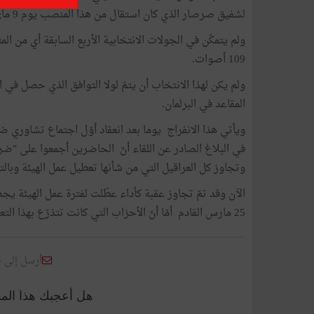
لشفيق صرصار الذي كان استقال من هذا المنصب يوم 9 ماي الماضي.
ولم يتمكّن في الجولات الانتخابية الأربع السابقة أي من ا
109 أصوات.
ولم يكن لهذا الانتخاب أن يتمّ لولا التوافق الذي حصل في
المقاعد في البرلمان.
ويأتي هذا الانفراج يوما بعد انعقاد أوّل اجتماع تشاوري 
في البلاغ الصادر عن اللقاء أنّ الحاضرين أجمعوا على "ضرو
وتجاوز كل العراقيل التي من شأنها تعطيل عمل الهيئة وبالت
الآن وقد تمّ تجاوز عقبة كأداء عطّلت لفترة عمل الهيئة يجد
25 مارس القادم أمّا أنّ الأحزاب التي كانت تتذرّع بهذا التعطيل للمطالبة بإرجائها إلى موعد لاحق ستبحث عن ذرائع أخرى؟
أرسل إلى 
هل أعجبك هذا الم