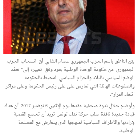
بيّن الناطق باسم الحزب الجمهوري عصام الشابي أنّ انسحاب الجزب
الجمهوري من حكومة الوحدة الوطنية يعود وفق تعبيره إلى" تعقّد
الوضع السياسي بالبلاد والحزام السياسي المحيط بالحكومة
والضغوطات الهائلة التي تمارس على على رئيس الحكومة وعلى مراكز
اتّخاذ القرار".
وأوضح خلال ندوة صحفية عقدها يوم الإثنين 6 نوفمبر 2017 أنّ هناك
قيادة جديدة نافذة صلب حركة نداء تونس تريد أن تخضع القصبة
لإرادتها والأطراف السياسية لمنهجها الذي يتعارض مع المصلحة
الوطنية.