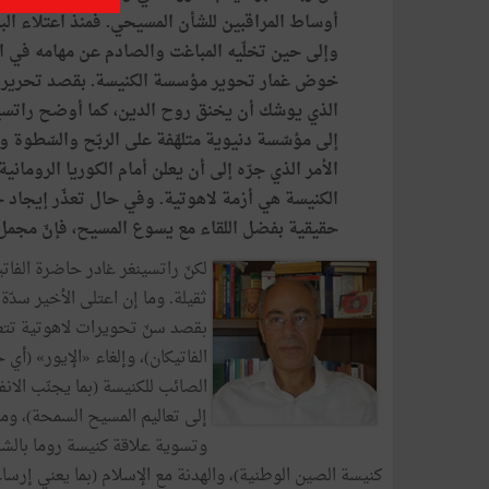
أوساط المراقبين للشأن المسيحي. فمنذ اعتلاء ال
خوض غمار تحوير مؤسسة الكنيسة. بقصد تحريرها 
إلى مؤسّسة دنيوية متلهّفة على الربّح والسّطوة وا
الأمر الذي جرّه إلى أن يعلن أمام الكوريا الرومانية
الكنيسة هي أزمة لاهوتية. وفي حال تعذّر إيجاد ح
حقيقية بفضل اللقاء مع يسوع المسيح، فإنّ مجمل ا
لكنّ راتسينغر غادر حاضرة الفات
ثقيلة. وما إن اعتلى الأخير سد
بقصد سنّ تحويرات لاهوتية تتعل
الفاتيكان)، وإلغاء «الإيور» (أي 
الصائب للكنيسة (بما يجنّب الانفر
إلى تعاليم المسيح السمحة)، ومرا
وتسوية علاقة كنيسة روما بالشر
كنيسة الصين الوطنية)، والهدنة مع الإسلام (بما يعني إرس