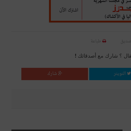
صديق
طباعة
قال ؟ شارك مع أصدقائك !
التويتر
شارك