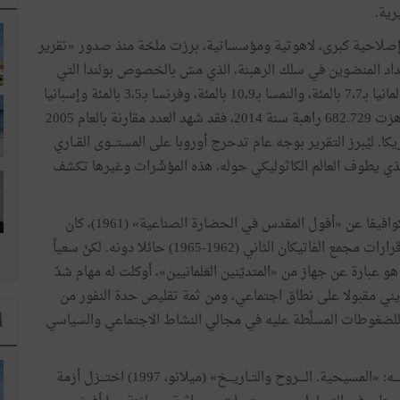
رية.
صلاحية كبرى، لاهوتية ومؤسساتية، برزت ملحّة منذ صدور «تقرير
ما لاح من تراجع في أعداد المنضوين في سلك الرهبنة، الذي مسّ بالخصوص بولندا التي
شهدت تراجعا بـ10 بالمئة، وبريطانيا تراجعا بـ11،5 بالمئة، وألمانيا بـ7،7 بالمئة، والنمسا بـ10،9 بالمئة، وفرنسا بـ3،5 بالمئة وإسبانيا
بـ1،8 بالمئة. وأمّا ما تعلّق بالراهبات، فإن تكن أعدادهن قد ناهزت 682.729 راهبة سنة 2014، فقد شهد العدد مقارنة بالعام 2005
روبا وأمريكا. ليُبرز التقرير بوجه عام تدحرج أوروبا على المستـــوى القــاري
ان الذي يطوف العالم الكاثوليكي حوله، هذه المؤشّرات وغيرها تكشف
وفي الواقع منذ أن تحدّث عالم الاجتماع الإيطالي سابينو أكوافيفا عن «أفول المقدس في الحضارة الصناعية» (1961)، كان
الرجل يلمّح إلى تراجع دور المسيحية الفاجع الذي لم تقف قرارات مجمع الفاتيكان الثاني (1962-1965) حائلا دونه. لكنْ سعياً
 عبارة عن جهاز من «المتديّنين العَلمانيين»، أوكلت له مهام شدّ
الديني مقبولا على نطاق اجتماعي، ومن ثمة تقليص حدة النفور من
 للضغوطات المسلَّطة عليه في مجالي النشاط الاجتماعي والسياسي
ا
اللاهوتي الألماني السويسري المنشـــق هـــانس كونغ في كتابـــه: «المسيحية. الــــروح والتــاريـــخ» (ميلانو، 1997) اختـــزل أزمة