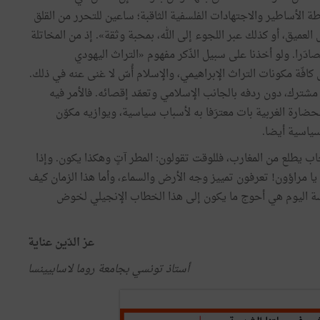
طة الأساطير والاجتهادات الفلسفية الثاقبة؛ ساعين للتحرر من القلق
لعميق، أو كذلك عبر اللجوء إلى الله، بمحبة وثقة». إذ من المخاتلة
صادَرا. ولو أخذنا على سبيل الذّكر مفهوم «التراث اليهودي
فّة مكونات التراث الإبراهيمي، والإسلام أُسّ لا غنى عنه في ذلك.
ك، دون ردفه بالجانب الإسلامي وتعمّد إقصائه. فالأمر فيه
حضارة الغربية بات معترَفا به لأسباب سياسية، ويوازيه مكوّن
سياسية أيضا.
اب يطلع من المغارب، فللوقت تقولون: المطر آتٍ وهكذا يكون. وإذا
ا مراؤون! تعرفون تمييز وجه الأرض والسماء، وأما هذا الزمان كيف
نيسة اليوم هي أحوج ما يكون إلى هذا الخطاب الإنجيلي لخوض
عز الدّين عناية
أستاذ تونسي بجامعة روما لاسابيينسا