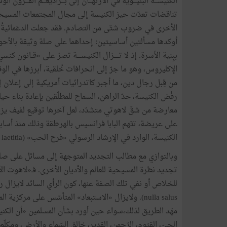
الكنيســـة البنيـــوية في الارتهـــان إلى بـــراديغـــم القـــرون 
تناقضات تعدّت حيز الكنيسة إلى مجال المجتمعات المسيح
الأخرى في ضروب شتّى من التصادم. فقد جعلت الدغمائيةُ ا
أوكدها مسألتين أساسيتين: إحداهما على صلة وثيقة بالأحوا
الإكليروس، وهو ما جرّ إلى انحرافات خُلقية، أبرزها في ا
من قِبل رجال دين، ما أجبر كاتدرائيات أمريكية إلى إعلان إفل
رفْض الكنيسة، حدّ الراهن، السماح للمطلّقين بإعادة بناء حي
معارضة من شقّ لاهوتي متشدّد، لعل آخرها توقيع لفيف يزيد
على عريضة، تتّهم البابا فرانسيس بالهرطقة وذلك منذ أسابي
الكنيسة، الوارد في الإرشاد الرسولي «فرح الحب» (Amoris laetitia).
وبالتوازي مع مطالب التجديد المتوجهة إلى مسائل على صلة 
تجديد نظرة المسيحية للعالم والأديان الأخرى. فـ«لاهوت الأد
nulla salus). ولايزال «الاستبعاد» المتأسّس على مر
مهّد الطريق لذلك،سواء حين أورد بشأن المسلمين «أن الكنيس
الحيّ، القيّوم، الرّحمن، القدير، خالق السّماء والأرض، ومكلّ