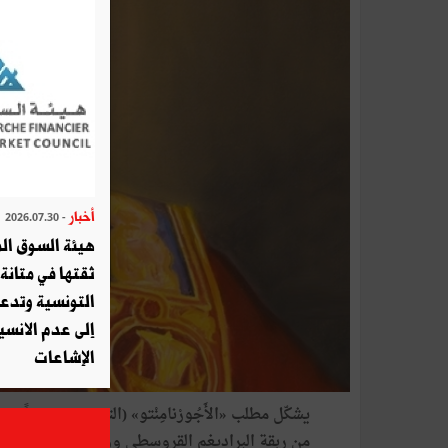
أخبار
- 2026.07.30
هيئة السوق الم
ثقتها في متانة 
التونسية وتدع
إلى عدم الانسيا
الإشاعات
يشكّل مطلب «الأَجُورْنامِنْتو» (التجديد) تحدّياً 
من ربقة البراديغم القروسطي وولوج عصر الحداثة،