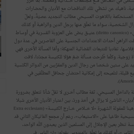
الوســـطى في التعـــامل مـــع مجتمعات حــــداثية ومعلمَنة. بما أفرز
ية، ناهيك عن تشظي تلك التناقضات مع الأديان والحضارات
لمستحكمة باللاهوت المسيحي مطالبَ التجديد عصيّةً، ولعلّ
ل الشخصية، سواء ما تعلّق منها برجل الدين والراهبة أو كذلك
ببِنية الأسرة. إذ لا تـــــزال الكنيســــة تصرّ على «قــانون كنسي» (diritto canonico) عتيــق ينصّ على العزوبة القسرية في أوساط
لوقت الراهن أحداث الاعتداءات الجنسية على القاصرين في عدة دول
اسها، تفاديا للتتبعات القضائية المنهكة؛ وأمّا المسألة الأخرى فهي
اة زوجية. وكلّما طُرحت مسألة ضمّ هؤلا للكنيسة مجدّدا، لاقت
 على ستين شخصا من رجال الدين والمقرَّبين من الدوائر الكَنَسية
ع قليلة، لتلميحه إلى إمكانية احتضان جحافل المطلّقين في
بالداخل المسيحي، ثمّة مطالب أخــرى لا تقلّ شأنا تتعلق بضرورة
يان» الناشئ لا يزال في أخذ وردّ، بين اعتبار الأديان الأخرى سُبلا
للخلاص أو نفي تلك الصفة عنها، كون الرأي السائد لايزال رهينا للمقولة الشهيرة «لا خـــلاص خـــارج الكنيسة» (Extra ecclesiam
كزية المسيحية طاغيا على «الاستيعاب»، رغم أن مجمع الفاتيكان الثاني قد
ة تنظر بعين الإجلال إلى المسلمين الذين يعبدون الله الواحد،
م النّاس»، أو كذلك ما تعلّق بالهندوس بقوله: «إنّ الناس في