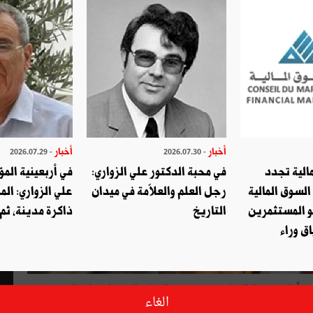
أخبار
أخبار
- 2026.07.29
- 2026.07.30
الية تجدد
في محبة الدكتور علي الزواري:
في أربعينية المؤ
السوق المالية
رجل العلم والعلاّمة في ميدان
علي الزواري: الم
و المستثمرين
التاريخ
ذاكرة مدينة، ثم
ق وراء
عويصاً للمسيحية المعاصرة، بوصفه الرهان الملحّ لإخراج اللاهوت
الغاء
 بعد أن باتت الكنائس خاوية والساحات عامرة، كما يتردّد في