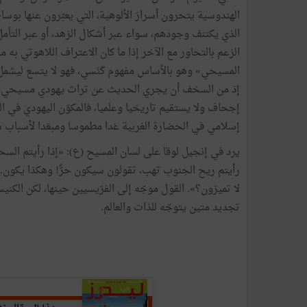
الهندوسية يتحرون أسرارَ الألوهية، التي يعبّرون عنها بوسا
الذي يكتنف وجودهم، سواء عبر أشكال الزهد، أو عبر التأمل ا
الزعم بالتحاور مع الآخر إذا ما كان الاعتراف اللاهوتي به م
المسيحي» وهو بالأساس مفهوم كَنَسي، فهو لا يتسع ليشمل كا
إذ من السخف أن يجري الحديث عن تراث يهودي مسيحي مشتر
إجحاف ولا يستقيم تاريخيا وعلميا، فالمكوّن اليهودي في ال
إسلامي في الحضارة الغربية غدا مطموسا ومبعَدا لأسباب 
يرد في إنجيل لوقا على لسان المسيح (ع): «إذا رأيتم السح
رأيتم ريح الجنوب تهب، تقولون سيكون حرٌّ! وهكذا يكون. ي
لا تميزون؟». القول موجّه إلى الفرّيسيين حينها، لكن الك
تجديد متين يتوجّه للذات والعالم.