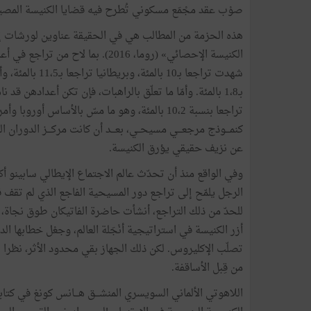
صوْب عقد مجْمَع مسكوني تُطرح فيه قضايا الكنيسة المصي
هذه الحزمة من المطالب هي في الحقيقة عناوين لورشات إ
الكنيسة الإحصائي» (روما، 2016). ب
تراجعا بنسبة 10،2 بالمئة، وهو ما مسّ بالأساس أو
كنمـــوذج مرجعـــي مسيحــي، بعـــد أن كانت مركـــز الدور
عن نزيف حقيقي يؤرق الكنيسة.
للحدّ من ذلك التراجع، أنشأت حاضرة الفاتيكان طوق نجاة، هو
أزر الكنيسة في استراتيجية أنْجَلة العالم، وجعْل خطابها 
تصلّب الإكليروس. لكن ذلك الجهاز بقي محدود الأثر، نظرا
من قِبل الأساقفة.