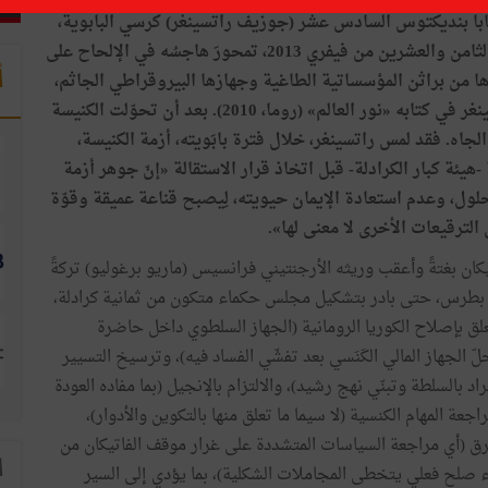
بابا بنديكتوس السادس عشر (جوزيف راتسينغر) كرسي البابوية،
وإلى حين تخلّيه المباغت والصادم عن مهامه في الثامن والعشرين من فيفري 2013، تمحورَ هاجسُه في الإلحاح على
أ
من براثن المؤسساتية الطاغية وجهازها البيروقراطي الجاثم،
الذي يوشك أن يخنق روح الدين، كما أوضح راتسينغر في كتابه «نور العالم» (روما، 2010). بعد أن تحوّلت الكنيسة
لجاه. فقد لمس راتسينغر، خلال فترة بابَويته، أزمة الكنيسة،
 -هيئة كبار الكرادلة- قبل اتخاذ قرار الاستقالة «إنّ جوهر أزمة
لول، وعدم استعادة الإيمان حيويته، لِيصبح قناعة عميقة وقوّة
لترقيعات الأخرى لا معنى لها».
يكان بغتةً وأعقب وريثه الأرجنتيني فرانسيس (ماريو برغوليو) تركةً
ّة بطرس، حتى بادر بتشكيل مجلس حكماء متكون من ثمانية كرادلة،
ق بإصلاح الكوريا الرومانية (الجهاز السلطوي داخل حاضرة
حلّ الجهاز المالي الكَنَسي بعد تفشّي الفساد فيه)، وترسيخ التسيير
اد بالسلطة وتبنّي نهج رشيد)، والالتزام بالإنجيل (بما مفاده العودة
جعة المهام الكنسية (لا سيما ما تعلق منها بالتكوين والأدوار)،
ق (أي مراجعة السياسات المتشددة على غرار موقف الفاتيكان من
ا
اء صلح فعلي يتخطى المجاملات الشكلية)، بما يؤدي إلى السير