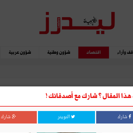
ف وآراء
اقتصاد
شؤون وطنية
شؤون عربية
ذا المقال ؟ شارك مع أصدقائك !
شارك
التويتر
شارك