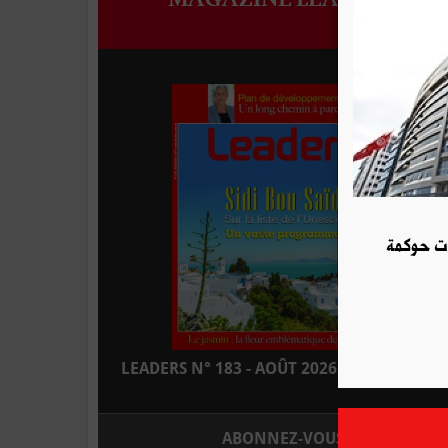
ات حوكمة
LEADERS N° 183 - AOÛT 2026 : EN KIOSQUE
ABONNEZ-VOUS