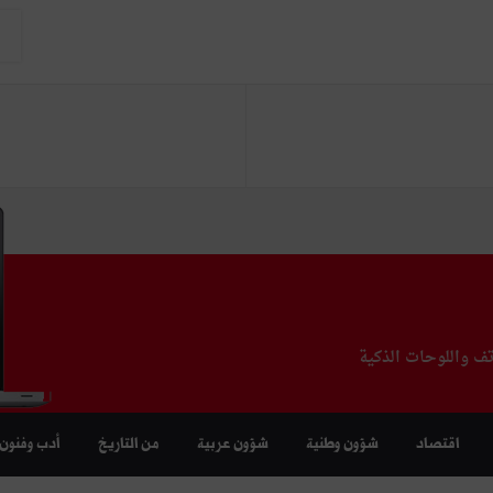
تف واللوحات الذكية
اقتصاد
شؤون وطنية
شؤون عربية
من التاريخ
أدب وفنون