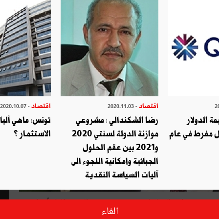
اقتصاد
اقتصاد
- 2020.10.07
- 2020.11.03
ة الدولار
رضا الشكندالي : مشروعي
تونس: ماهي آلي
 مفرط في عام
موازنة الدولة لسنتي 2020
الاستثمـار ؟
و2021 بين عقم الحلول
الجبائية وإمكانية اللجوء الى
آليات السياسة النقدية
نة 2018. ويتضمّن التقرير ثلاثة أجزاء:
الغاء