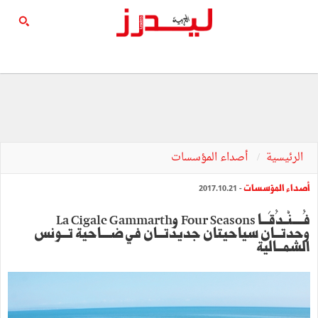
الرئيسية
أصداء المؤسسات
أصداء المؤسسات
- 2017.10.21
فُـــــنْــدُقَـــا Four Seasons وLa Cigale Gammarth
وحدتـــان سياحيتان جديدتـــان في ضــــاحية تـــونس
الشمـــالية