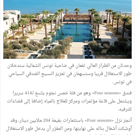
وحدتان من الطراز العالي تقعان في ضاحية تونس الشمالية ستدخلان
طور الاستغلال قريبا وستسهمان في تعزيز النسيج الفندقي السياحي
في تونس.
فندق «Four seasons» وهو من فئة خمس نجوم يتّسع لـ414 سريرا
ويشتمل على قاعة مؤتمرات ومركز للعلاج بالمياه إضافة إلى فضاءات
للترفيه.
أنجز نزل «Four seasons» باستثمارات بقيمة 204 ملايين دينار، وقد
أوشكت أشغال بنائه على نهايتها، ومن المقرّر أن يدخل طور الاستغلال