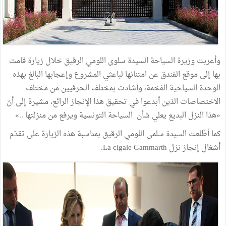
وأعربت وزيرة السياحة السيدة سلوى اللومي الرقيق خلال زيارة قامت
بها إلى موقع الفندق عن امتنانها لباعثي المشروع وإعجابها البالغ بهذه
الوحدة السياحية الفخمة، وأشادت بمختلف الحرفيين من مختلف
الاختصاصات الذين أبدعوا في تحقيق هذا الإنجاز الرائع، مشيرة إلى أنّ
«هذا النزل البديع يعلي شأن السياحة التونسية ويرفع من منزلتها ..»
كما أطّلعت السيدة سلمى اللومي الرقيق بمناسبة هذه الزيارة على تقدّم
أشغال إنجاز نزل La cigale Gammarth.