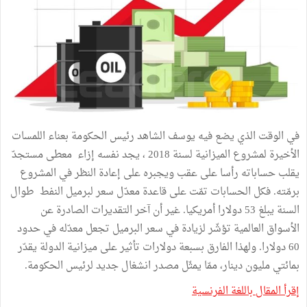
في الوقت الذي يضع فيه يوسف الشاهد رئيس الحكومة بعناء اللمسات
الأخيرة لمشروع الميزانية لسنة 2018 ، يجد نفسه إزاء معطى مستجدّ
يقلب حساباته رأسا على عقب ويجبره على إعادة النظر في المشروع
برمّته. فكل الحسابات تمّت على قاعدة معدّل سعر لبرميل النفط طوال
السنة يبلغ 53 دولارا أمريكيا. غير أن آخر التقديرات الصادرة عن
الأسواق العالمية تؤشّر لزيادة في سعر البرميل تجعل معدّله في حدود
60 دولارا. ولهذا الفارق بسبعة دولارات تأثير على ميزانية الدولة يقدّر
بمائتي مليون دينار، ممّا يمثّل مصدر انشغال جديد لرئيس الحكومة.
إقرأ المقال باللغة الفرنسية