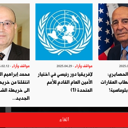
مواقف وآراء
مواقف وآراء
- 2025.02.12
- 2025.04.29
الحصايري:
لإفريقيا دور رئيسي في اختيار
محمد إبراهيم ا
طاب العقارات
الأمين العام القادم للأمم
انتقلنا من خري
بلوماسية!
المتحدة (1)
الى خريطة الشر
الجديد...
 بزمن الدستور. فنظام التعديل، المنصوص عليه في الدساتير، يمكن
الغاء
لأخرى. فالتعديل يطوّر الدستور زمنيّا. كما أنّ هذا يفيد أنّ