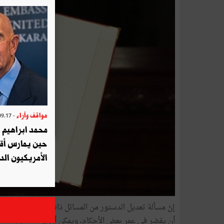
مواقف وآراء
- 2025.09.17
محمد ابراهيم 
حين يمارس أق
الأمريكيون الد
إنّ مسألة تعديل الدستور من المسائل ذات الاتصال المباشر
أن يقصّر في عمر بعض الأحكام، ويمكن أن يؤبّد بعض الأحكام ا