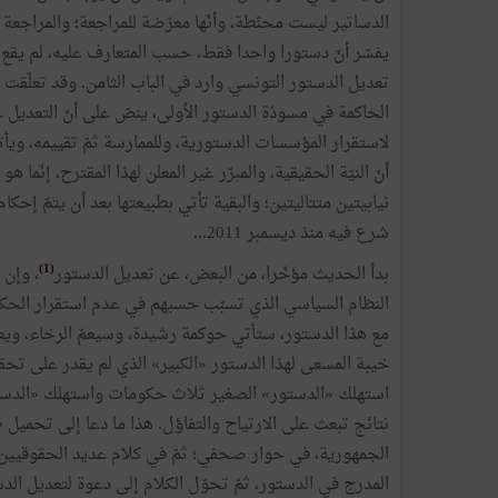
الدساتير ليست محنّطة، وأنّها معرّضة للمراجعة؛ والمراجع
تعديل الدستور التونسي وارد في الباب الثامن. وقد تعلّقت ب
الحاكمة في مسودّة الدستور الأولى، ينصّ على أنّ التعديل غ
لاستقرار المؤسسات الدستورية، وللممارسة ثمّ تقييمه، ويأ
أنّ النيّة الحقيقية، والمبرّر غير المعلن لهذا المقترح، إنّم
نيابيتين متتاليتين؛ والبقية تأتي بطبيعتها بعد أن يتمّ إح
شرع فيه منذ ديسمبر 2011...
(1)
بدأ الحديث مؤخّرا، من البعض، عن تعديل الدستور
، وإن 
النظام السياسي الذي تسبّب حسبهم في عدم استقرار الحكم،
مع هذا الدستور، ستأتي حوكمة رشيدة، وسيعمّ الرخاء، ويعمّ 
خيبة المسعى لهذا الدستور «الكبير» الذي لم يقدر على تح
استهلك «الدستور» الصغير ثلاث حكومات واستهلك «الدست
نتائج تبعث على الارتياح والتفاؤل. هذا ما دعا إلى تحميل
الجمهورية، في حوار صحفي؛ ثمّ في كلام عديد الحقوقيين 
المدرج في الدستور، ثمّ تحوّل الكلام إلى دعوة لتعديل الدس