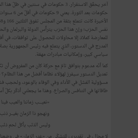
حكومات بعد ا
نفس الحزب؛ وإنّ هذا الحزب يترأّس الدولة والبرلمان والحك
للمعارضة كملاذ إلا محاولات للحصول على توافقات، في أفض
المدرج في الدستور، الذي يتمتّع فيه رئيس الجمهورية بصلاحي
سياسي كبير، وإمكانيات مبادرات مهمّة.
كما أنّه مدعوم بتوافق تامّ مع حركة كان من المفروض أن ت
تعديل الدستور سيفرز لهؤلاء نظاما أفضل من هذا النظام؟ 
مسؤولية الفشل في الأداء وفي الوفاء بالوعود، ولحجب فشل
طاقاتها في التنافس والصراع. وهذا ما يجعلني أذكّر بكلّ أسف
«نعيــــب زماننا والعيب فين
ونهجو ذا الزمانَ بغيـــر ذنب
وليس الذئب يأكل لحم ذئب
لا مجال، في تقديري، للتشكّي من «غدر الزمان» في وضعنا الحا