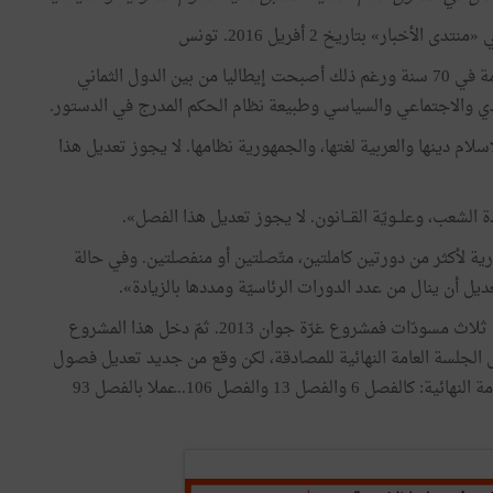
ار» بتاريخ 2 أفريل 2016. تونس
أذكر مثال إيطاليا التي بنظامها البرلماني عرفت 62 حكومة في 70 سنة ورغم ذلك أصبحت إيطاليا من بين الدول الثماني
دي والاجتماعي والسياسي وطبيعة نظام الحكم المدرج في الدستور.
سلام دينها والعربية لغتها، والجمهورية نظامها. لا يجوز تعديل هذا
لجمهورية لأكثر من دورتين كاملتين، متّصلتين أو منفصلتين. وفي حالة
 تعديل أن ينال من عدد الدورات الرئاسيّة ومددها بالزيادة».
انطلقت عملية صناعة الدستور من ورقة بيضاء، وأفرزت ثلاث مسودّات فمشروع غرّة جوان 2013. ثمّ دخل هذا المشروع
الجلسة العامة النهائية للمصادقة، لكن وقع من جديد تعديل فصول
تمّ التوافق في شأنها وحتّى المصادقة عليها في الجلسة العامة النهائية: كالفصل 6 والفصل 13 والفصل 106..عملا بالفصل 93