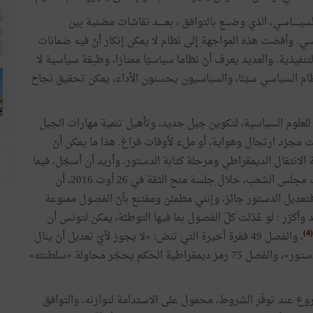
 السيـــــاسي، الذي وضــــع بالتوافق ، بعـــــد نقاشات مضنية بين
رئاسي. وأفضت هذه المواجهة إلى نظام لا يمكن إنكار أنّ فيه ضمانات
تنفيذية. والعديد يعرف أنّ نظاما سياسيّا ممتازا، وطبقة سياسية لا
لنظام السياسي سيّئا، والسياسيون يحسنون الأداء، يمكن تحقيق نجاح
للعلوم السياسية، لتكوين جيل جديد، وتأهيل تنمية مهارات الجيل
جرّد ارتجال وهواية، أو ملء لأوقات فراغ. هذا ما يمكن أنّ
 الانتقال الديمقراطي ومرحلة كتابة الدستور. وأريد أن أسجّل، فيما
يخصّ مسألة التعديل، إعلان رئيس الحكومة، ردّا على نوّاب مجلس الشعب، خلال جلسة منح الثقة في 26 أوت 2016، أن
فتعديل الدستور جائز، وإنني مطمئن ومقتنع بأنّ الفصول ممنوعة
أكرّر : لو عُدّلت كلّ الفصول بما فيها التوطئة، يمكن لتونس أن
(4)
، والفصل 49 فقرة أخيرة التي تنصّ: «لا يجوز لأيّ تعديل أنّ ينال
من مكتسبات حقوق الإنسان وحرياته المضمونة في هذا الدستور»، والفصل 75 رمز ديمقراطية الحكم يحجّر محاولة «سلطنته»
وع عند توفّر الشروط، محمول على الاستدامة لتوازنه، والتوافق