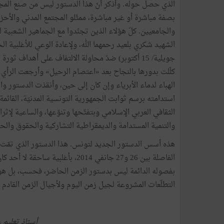
الذي حصل حوله. وأذكر أنّ هذا الدستور ليس من صنع المج
بصفة مباشرة أو غير مباشرة، ممثّلو المجتمع المدني والأحز
والجامعيين. كلّ هؤلاء الذين تجنّدوا مع الجماهير الشعبية 
كلّلت بدورها بالنجاح بعد «اعتصام الرحيل» وأرجعت الرأي 
الهباء لدماء الأبرياء وإن كان إلى حين، وأنقذت الدستور وا
استدامته برسم ثوابت الجمهورية التونسية المدنيّة، القائمة ع
الثقافي العربي الإسلامي وبتفتّحها وتنوّعها، والساعية لإثرا
والتنمية المستدامة والديمقراطية التشاركية والحقوق والحري
هذه أسس الدستور الجديد لتونس. هذا الدستور الذي تمّت ا
الفاصلة بين 26 و27 جانفي 2014، بأ
بفصوله الدائمة ليس بدستور الزمن الحاضر، فحسب، بل هو 
التطلّعات المشروعة لجيل زمن اليوم ولأجيال الزمن القادم 
أستاذ تعليم عا