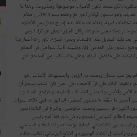
ة مطلوبة، لكن عندما تكون الأسباب موضوعيّة ومشروعة. وهذا ما
يفسّر أنّ دستورا واحدا فقط، حسب المتعارف عليه، لم يقع تعديله: وهو دستور اليابان الذي تمّ وضعه سنة 1946. إنّ نظام
أ
ه تجاذبات كبيرة، ونقاشات حادّة، عند إدراج فصل، من الأغلبيّة
ير جائز لمدّة خمس سنوات. وكان المبرّر المعلن هو ترك الزمن
تي بعد ذلك التعديل عند الاقتضاء وبدون تسرّع. لكن رأت المعارضة
ا هو وضع دستور على المقاس أوّلا، وتثبيته ثانيا، للتواصل في الحكم
كام القبضة على مفاصل الدولة، وعلى جانب كبير من المجتمع الذي
لم يمرّ عليه سنتان ونصف من الزمن. والمستهدف الأساسي هو
 وتقهقر البلاد على كلّ الأصعدة، في حين كان الشعب ينتظر أنّ،
الأمن والأمان، وتتحسّن الخدمات الإدارية، ويتراجع الفساد و.. ا
قيق أحسن ما حقّقة «الدستور الصغير» السابق له. ففي ثلاث سنوات
ور الكبير» في سنتين ونصف حكومتين، وشرع في الثالثة؛ بدون
 طبيعة النظام السياسي المسؤولية في ذلك كما ألمح رئيس
والسياسيين. فكانت في البداية مؤاخذات ونقد للنظام السياسي
ا
تور، واستبدال النظام الهجين ذي الطابع البرلماني الغالب، بنظام