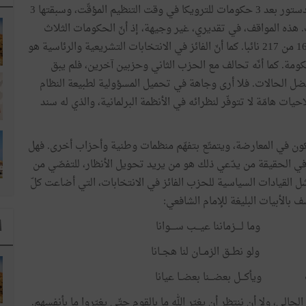
آخر يحقّق الاستقرار. 3 حكومات في سنتين في ظلّ هذا الدستور بعد 3 حكومات للترويكا في وقت التنظيم المؤقّت، وسبقتها 3
لثورة. يعني 9 حكومات في أقلّ من 6 سنوات. هذه المواقف، في تقديري، غير وجيهة، إذ أنّ الحكومات الثلاث
الأخيرة كانت تتمتّع بثقة من المجلس تفوق الثلثين 166 و168 من 217 نائبا. كما أنّ الفائز في الانتخابات التشريعية والرئاسية هو
ومة. كما أنّه تحالف مع الحزب الثاني وحزبين آخرين، فلم يبق
ل الحالات. فلا أرى وجاهة في تحميل المسؤولية لطبيعة النظام
ات هامّة لا تتوفّر لنظرائه في الأنظمة البرلمانية، والذي له سند
كون في المعارضة، ويتمتّع بتفهّم منظمات وطنية وأحزاب أخرى. فهل
في الحقيقة من يدّعي ذلك هو من يريد تحويل الأنظار، للتفصّي من
 القيادات السياسية للحزب الفائز في الانتخابات، التي أضاعت كلّ
 بالأبيات البليغة للإمام الشافعي:
ا
ا
وما لــــزماننا عيـــب ســــوانا
ولو نطــق الزمــان لنا هجــانا
ويأكـــل بعضـــنا بعضــا عيانا
لي، ولا أن ننتظر أن يغيّر الله ما بالقوم حتّى يغيّروا ما بأنفسهم.