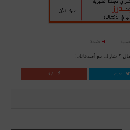
صديق
طباعة
قال ؟ شارك مع أصدقائك !
التويتر
شارك