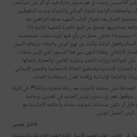
لس التأسيسي وحده، بل هو دستور شارك فيه، أو أثّر على صياغته،
اب والمنظّمات الراعية للحوار الوطني والخبراء وعديد الحقوقيين
لتصحيح المسار بعد اغتيال النائب الشهيد محمّد البراهمي بعد
الشهيد شكري بلعيد رحمهما الله، ولإعادة الوعي للأغلبية الحاكمة ومناصريها. ومحقّ من لقّبها بالثورة الشعبية الثانية (15
جويلية/ 15 أكتوبر) ضدّ محاولة الالتفاف على أهداف ثورة 17 ديسمبر/14 جانفي. محقّ من رأى فيها ثورة سلمية، تصحيحية،
السداد والعقل الرشاد وأثنت عن نهج الوغى والجلاد، وإيقاف السيل
لمسار الانتقالي. وهكذا انتهى سنّ هذا الدستور الذي كرّس ضمانات
لى المواطنة وإرادة الشعب وعلويّة القانون، والمعتزّة بانتمائها
ء الحضارة الإنسانية ولتحقيق العدالة الاجتماعية والتمييز الإيجابي
ات والكرامة الإنسانية وإقامة العدل باستقلالية القضاء.
(6)
لمصادقة على نسخته الأخيرة، بعد رحلة متعثّرة وشاقّة
، في الليلة
غلبية ساحقة لا أحد كان يتوقّعها. نعم، إنّ دستور تونس الجديد في تقديري، وخاصّة
قابل أن يكون مستداما، لتجاوب مبادئه وأحكامه الأساسية مع
، الزمن الجميل لتونس.
فاضل موسى
ل في القانون العام، العميد الأسبق لكليّة العلوم القانونيّة والسّياسيّة