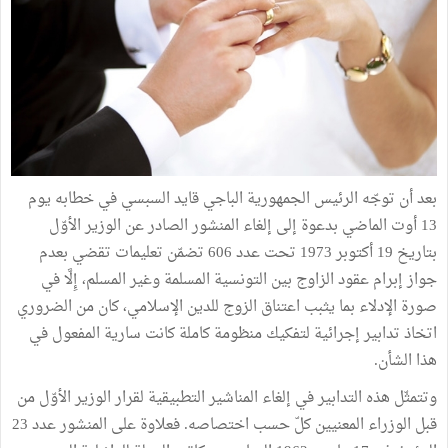
بعد أن توجّه الرئيس الجمهورية الباجي قايد السبسي في خطابه يوم
13 أوت الماضي بدعوة إلى إلغاء المنشور الصادر عن الوزير الأوّل
بتاريخ 19 أكتوبر 1973 تحت عدد 606 تضمّن تعليمات تقضي بعدم
جواز إبرام عقود الزاوج بين التونسية المسلمة وغير المسلم، إِلَّا في
صورة الإدلاء بما يثبب اعتناق الزوج للدين الإسلامي، كان من الضروري
اتخاذ تدابير إجرائية لتفكيك منظومة كاملة كانت سارية المفعول في
هذا الشأن.
وتتمثّل هذه التدابير في إلغاء المناشير التطبيقية لقرار الوزير الأوّل من
قبل الوزراء المعنيين كلّ حسب اختصاصه. فعلاوة على المنشور عدد 23