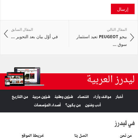
إرسال
المقال التالي
المقال السابق
بيجو PEUGEOT تعيد استثمار
في أوّل بيان بعد التحوير ...
سوق ...
ليدرز العربية
أخبار
مواقف وآراء
اقتصاد
شؤون وطنية
شؤون عربية
من التاريخ
أدب وفنون
من يكون؟
أصداء المؤسسات
في ليدرز
من نحن
اتصل بنا
خريطة الموقع