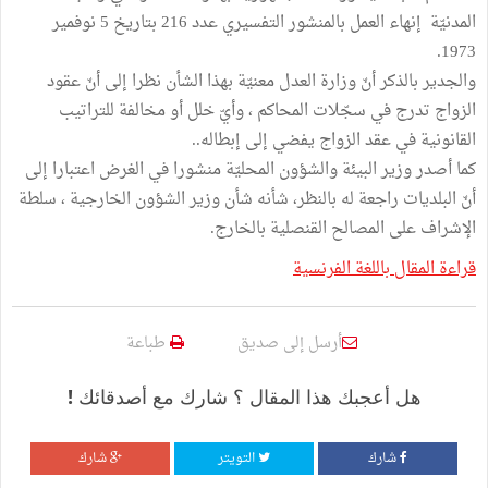
المدنيّة إنهاء العمل بالمنشور التفسيري عدد 216 بتاريخ 5 نوفمير
1973.
والجدير بالذكر أنّ وزارة العدل معنيّة بهذا الشأن نظرا إلى أنّ عقود
الزواج تدرج في سجّلات المحاكم ، وأيّ خلل أو مخالفة للتراتيب
القانونية في عقد الزواج يفضي إلى إبطاله..
كما أصدر وزير البيئة والشؤون المحليّة منشورا في الغرض اعتبارا إلى
أنّ البلديات راجعة له بالنظر، شأنه شأن وزير الشؤون الخارجية ، سلطة
الإشراف على المصالح القنصلية بالخارج.
قراءة المقال باللغة الفرنسية
أرسل إلى صديق
طباعة
هل أعجبك هذا المقال ؟ شارك مع أصدقائك !
شارك
التويتر
شارك