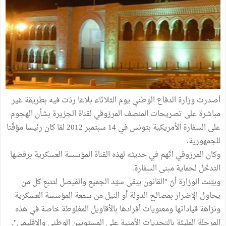
أصدرت وزارة الدفاع الوطني يوم الثلاثاء بلاغا ردّت فيه بطريقة غير
مباشرة على تصريحات المنصف المرزوقي لقناة الجزيرة بشأن الهجوم
على السفارة الأمريكية بتونس في 14 سبتمبر 2012 لمّا كان رئيسا مؤقّتا
للجمهورية.
وكان المرزوقي اتّهم في حديثه لهذه القناة المؤسسة العسكرية برفضها
التدخّل لحماية مبنى السفارة.
وبيّنت الوزارة أنّ "القانون يبقى سيّد الجميع والفيصل لتتبع كل من
يحاول الإضرار بمصالح الدولة أو النيل من سمعة المؤسسة العسكرية
ونزاهة قياداتها ومعنويات أفرادها بالأقاويل المغلوطة خاصة في هذه
المرحلة المليئة بالتحديات الأمنية على المستويين الوطني والإقليمي".