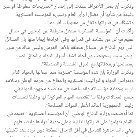
وذكرت أنّ بعض الأطراف عمدت إلى إصدار "تصريحات مغلوطة أو غير
دقيقة من شأنها أن تضلّل الرأي العام وتسيء للمؤسسة العسكرية
وتشكّك في قدراتها وتنال من معنويات أفرادها".
وأكّدت أنّ "المؤسسة العسكرية ستظل مترفعة عن الدخول في جدال
عقيم مع كل من يشكك في قدراتها وفي أفرادها إيمانا منها بأن المسائل
التي تهم الدفاع هي مسائل متعلقة بالأمن القومي وليس هناك من مبرر
أو من سبب يستوجب من أجله كشف أسرار الدولة وإلحاق الضرر
بمصالحها وبعلاقاتها مع الدول الشقيقة والصديقة".
وذكّرت الوزارة بأنّ هذه المؤسسة "ملتزمة منذ انبعاثها بالحياد التام
وبقوانين الدولة والتراتيب العسكرية والدفاع عن حرمة الوطن وسلامة
ترابه وحماية مؤسساته والمساهمة في معاضدة مجهود الدولة في
جميع المجالات وفقا لما تقتضيه المهام الموكولة لها وطبقا لتعليمات
رئيس الجمهورية القائد الأعلى للقوات المسلحة".
كما أوضحت وزارة الدفاع الوطني أنّ المؤسسة العسكرية " تعتمد في
القيام بمهامها على قدراتها الذاتية وعلى جدية أفرادها وانضباطهم،
وهي دائما جاهزة للتدخل في أقل الآجال الممكنة دون تردد عند تكليفها